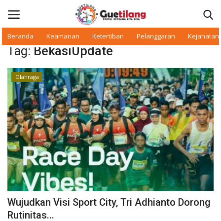
Beranda
Keamanan
Ketertiban
Pelanggaran
Kejahatan
Tag:
BekasiUpdate
Masuk
Daftar
Olahraga
Beranda
Daerah
Makan Bergizi
Warkop Digital
Pelanggaran
Wujudkan Visi Sport City, Tri Adhianto Dorong
Ketertiban
Rutinitas...