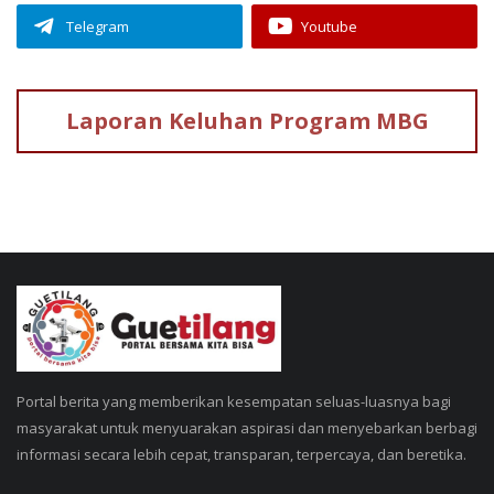
Telegram
Youtube
Laporan Keluhan
Program MBG
Portal berita yang memberikan kesempatan seluas-luasnya bagi
masyarakat untuk menyuarakan aspirasi dan menyebarkan berbagi
informasi secara lebih cepat, transparan, terpercaya, dan beretika.