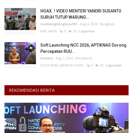
HOAX..! VIDEO MENTERI YANDRI SUSANTO
Kesehatan
SURUH TUTUP WARUNG...
GuetilangbengkuluPB1
Aug 4, 2026
Bengkulu
Layanan Publik
KAB. KAUR
0
35
Laporkan
Perempuan/Anak
Soft Launching NCC 2026, APTIKNAS Dorong
Percepatan RUU...
Redaksi
Aug 7, 2026
DKI Jakarta
KOTA ADM. JAKARTA PUSAT
0
20
Laporkan
REKOMENDASI BERITA