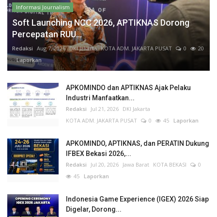
Informasi Journalism
Soft Launching NCC 2026, APTIKNAS Dorong
Percepatan RUU...
Redaksi
Aug 7, 2026
DKI Jakarta
KOTA ADM. JAKARTA PUSAT
0
20
Laporkan
APKOMINDO dan APTIKNAS Ajak Pelaku
Industri Manfaatkan...
Redaksi
Jul 21, 2026
DKI Jakarta
KOTA ADM. JAKARTA PUSAT
0
45
Laporkan
APKOMINDO, APTIKNAS, dan PERATIN Dukung
IFBEX Bekasi 2026,...
Redaksi
Jul 20, 2026
Jawa Barat
KOTA BEKASI
0
45
Laporkan
Indonesia Game Experience (IGEX) 2026 Siap
Digelar, Dorong...