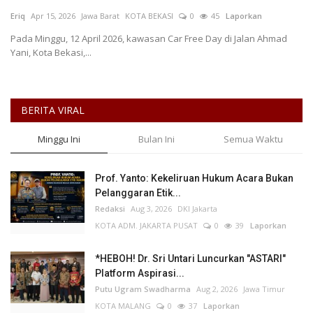
Eriq
Apr 15, 2026
Jawa Barat
KOTA BEKASI
0
45
Laporkan
Keamanan
Pada Minggu, 12 April 2026, kawasan Car Free Day di Jalan Ahmad
Yani, Kota Bekasi,...
Kejahatan
Cybers Event
BERITA VIRAL
UMKM & Ekonomi Kreatif
Minggu Ini
Bulan Ini
Semua Waktu
Pekerja Migran Indonesia
Prof. Yanto: Kekeliruan Hukum Acara Bukan
Pelanggaran Etik...
Ekonomi
Redaksi
Aug 3, 2026
DKI Jakarta
KOTA ADM. JAKARTA PUSAT
0
39
Laporkan
Pendidikan
*HEBOH! Dr. Sri Untari Luncurkan "ASTARI"
Informasi Journalism
Platform Aspirasi...
Putu Ugram Swadharma
Aug 2, 2026
Jawa Timur
KOTA MALANG
0
37
Laporkan
Olahraga