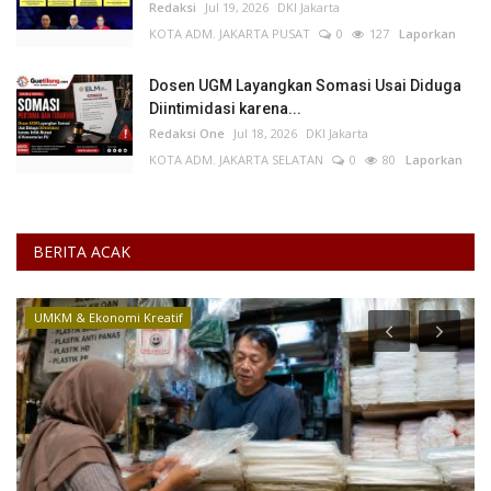
Redaksi
Jul 19, 2026
DKI Jakarta
KOTA ADM. JAKARTA PUSAT
0
127
Laporkan
Dosen UGM Layangkan Somasi Usai Diduga
Diintimidasi karena...
Redaksi One
Jul 18, 2026
DKI Jakarta
KOTA ADM. JAKARTA SELATAN
0
80
Laporkan
BERITA ACAK
Ekonomi