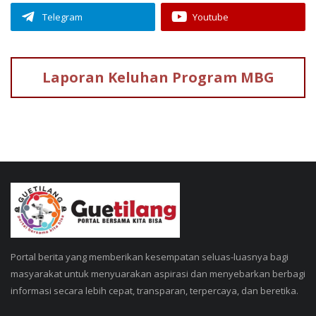
Telegram
Youtube
Laporan Keluhan
Program MBG
Portal berita yang memberikan kesempatan seluas-luasnya bagi
masyarakat untuk menyuarakan aspirasi dan menyebarkan berbagi
informasi secara lebih cepat, transparan, terpercaya, dan beretika.