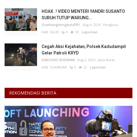
HOAX..! VIDEO MENTERI YANDRI SUSANTO
Kesehatan
SURUH TUTUP WARUNG...
GuetilangbengkuluPB1
Aug 4, 2026
Bengkulu
Layanan Publik
KAB. KAUR
0
30
Laporkan
Perempuan/Anak
Cegah Aksi Kejahatan, Polsek Kadudampit
Gelar Patroli KRYD
DARSONO BUDIMAN
Aug 2, 2026
Jawa Barat
KAB. SUKABUMI
0
22
Laporkan
REKOMENDASI BERITA