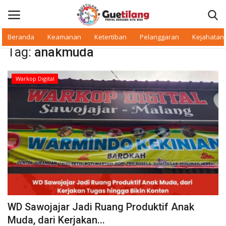
Beranda
Keamanan
Ketertiban
Pelanggaran
Kejahatan
Tag:
anakmuda
Masuk
Daftar
Warkop Digital
Beranda
Daerah
Makan Bergizi
Warkop Digital
Pelanggaran
WD Sawojajar Jadi Ruang Produktif Anak
Ketertiban
Muda, dari Kerjakan...