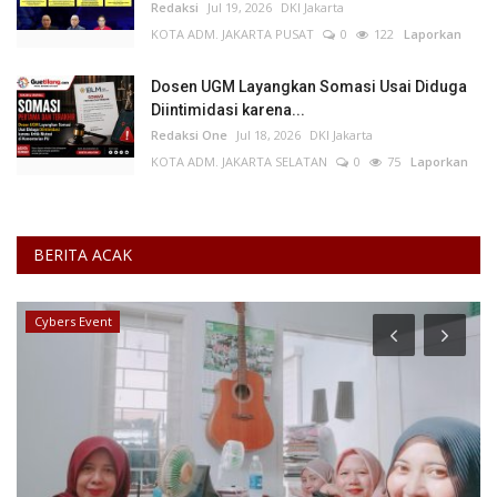
Redaksi
Jul 19, 2026
DKI Jakarta
KOTA ADM. JAKARTA PUSAT
0
122
Laporkan
Dosen UGM Layangkan Somasi Usai Diduga
Diintimidasi karena...
Redaksi One
Jul 18, 2026
DKI Jakarta
KOTA ADM. JAKARTA SELATAN
0
75
Laporkan
BERITA ACAK
Informasi Journalism