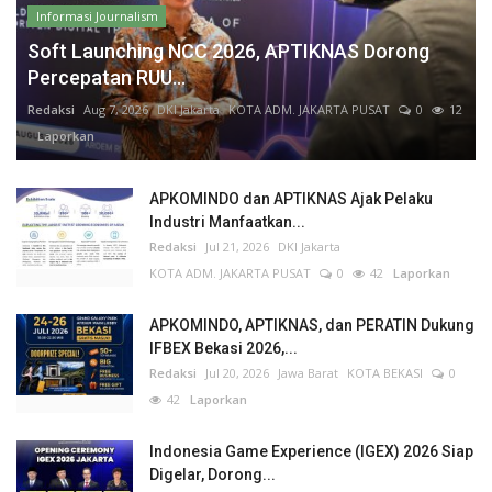
Informasi Journalism
Soft Launching NCC 2026, APTIKNAS Dorong
Percepatan RUU...
Redaksi
Aug 7, 2026
DKI Jakarta
KOTA ADM. JAKARTA PUSAT
0
12
Laporkan
APKOMINDO dan APTIKNAS Ajak Pelaku
Industri Manfaatkan...
Redaksi
Jul 21, 2026
DKI Jakarta
KOTA ADM. JAKARTA PUSAT
0
42
Laporkan
APKOMINDO, APTIKNAS, dan PERATIN Dukung
IFBEX Bekasi 2026,...
Redaksi
Jul 20, 2026
Jawa Barat
KOTA BEKASI
0
42
Laporkan
Indonesia Game Experience (IGEX) 2026 Siap
Digelar, Dorong...