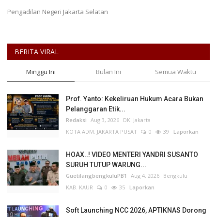
Pengadilan Negeri Jakarta Selatan
Kesehatan
Layanan Publik
BERITA VIRAL
Perempuan/Anak
Minggu Ini
Bulan Ini
Semua Waktu
Prof. Yanto: Kekeliruan Hukum Acara Bukan
Pelanggaran Etik...
Redaksi
Aug 3, 2026
DKI Jakarta
KOTA ADM. JAKARTA PUSAT
0
39
Laporkan
HOAX..! VIDEO MENTERI YANDRI SUSANTO
SURUH TUTUP WARUNG...
GuetilangbengkuluPB1
Aug 4, 2026
Bengkulu
KAB. KAUR
0
35
Laporkan
Soft Launching NCC 2026, APTIKNAS Dorong