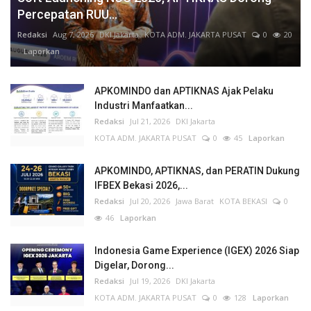
Percepatan RUU...
Redaksi
Aug 7, 2026
DKI Jakarta
KOTA ADM. JAKARTA PUSAT
0
20
Laporkan
APKOMINDO dan APTIKNAS Ajak Pelaku
Industri Manfaatkan...
Redaksi
Jul 21, 2026
DKI Jakarta
KOTA ADM. JAKARTA PUSAT
0
45
Laporkan
APKOMINDO, APTIKNAS, dan PERATIN Dukung
IFBEX Bekasi 2026,...
Redaksi
Jul 20, 2026
Jawa Barat
KOTA BEKASI
0
46
Laporkan
Indonesia Game Experience (IGEX) 2026 Siap
Digelar, Dorong...
Redaksi
Jul 19, 2026
DKI Jakarta
KOTA ADM. JAKARTA PUSAT
0
128
Laporkan