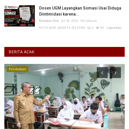
Dosen UGM Layangkan Somasi Usai Diduga
Diintimidasi karena...
Redaksi One
Jul 18, 2026
DKI Jakarta
KOTA ADM. JAKARTA SELATAN
0
80
Laporkan
BERITA ACAK
Perempuan/Anak