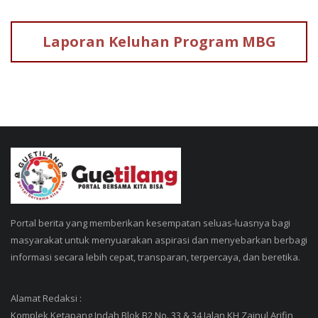
Laporan Keluhan
Program MBG
Portal berita yang memberikan kesempatan seluas-luasnya bagi
masyarakat untuk menyuarakan aspirasi dan menyebarkan berbagi
informasi secara lebih cepat, transparan, terpercaya, dan beretika.
Alamat Redaksi :
Komplek Ketapang Indah Blok B2 No. 33 & 34 Jalan KH Zainul Arifin,