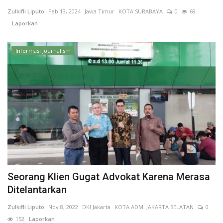
Zulkifli Liputo
Feb 13, 2024
Jawa Timur
KOTA SURABAYA
0
69
Keamanan
Laporkan
Kejahatan
Informasi Journalism
Cybers Event
UMKM & Ekonomi Kreatif
Pekerja Migran Indonesia
Ekonomi
Pendidikan
Seorang Klien Gugat Advokat Karena Merasa
Ditelantarkan
Informasi Journalism
Zulkifli Liputo
Nov 8, 2022
DKI Jakarta
KOTA ADM. JAKARTA SELATAN
0
152
Laporkan
Olahraga