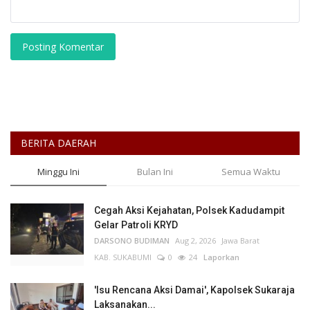
Posting Komentar
BERITA DAERAH
Minggu Ini
Bulan Ini
Semua Waktu
Cegah Aksi Kejahatan, Polsek Kadudampit
Gelar Patroli KRYD
DARSONO BUDIMAN
Aug 2, 2026
Jawa Barat
KAB. SUKABUMI
0
24
Laporkan
'Isu Rencana Aksi Damai', Kapolsek Sukaraja
Laksanakan...