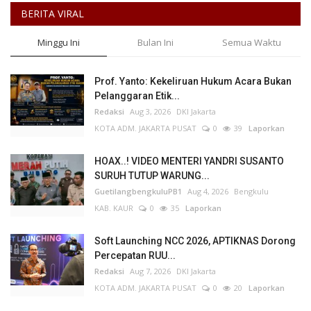
BERITA VIRAL
Minggu Ini
Bulan Ini
Semua Waktu
Prof. Yanto: Kekeliruan Hukum Acara Bukan
Pelanggaran Etik...
Redaksi
Aug 3, 2026
DKI Jakarta
KOTA ADM. JAKARTA PUSAT
0
39
Laporkan
HOAX..! VIDEO MENTERI YANDRI SUSANTO
SURUH TUTUP WARUNG...
GuetilangbengkuluPB1
Aug 4, 2026
Bengkulu
KAB. KAUR
0
35
Laporkan
Soft Launching NCC 2026, APTIKNAS Dorong
Percepatan RUU...
Redaksi
Aug 7, 2026
DKI Jakarta
KOTA ADM. JAKARTA PUSAT
0
20
Laporkan