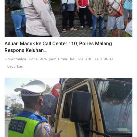
Aduan Masuk ke Call Center 110, Polres Malang
Respons Keluhan...
Siniwdmulya
Mar 4, 2026
Jawa Timur
KAB. MALANG
0
39
Laporkan