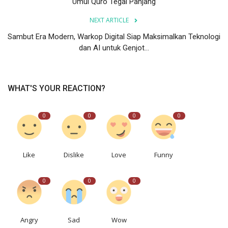
Umul Quro Tegal Panjang
NEXT ARTICLE
Sambut Era Modern, Warkop Digital Siap Maksimalkan Teknologi
dan AI untuk Genjot...
WHAT'S YOUR REACTION?
0
0
0
0
Like
Dislike
Love
Funny
0
0
0
Angry
Sad
Wow