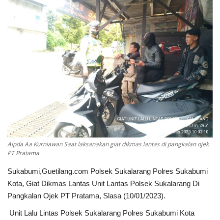
Keamanan
Kejahatan
Cybers Event
UMKM & Ekonomi Kreatif
Pekerja Migran Indonesia
Ekonomi
Aipda Aa Kurniawan Saat laksanakan giat dikmas lantas di pangkalan ojek
PT Pratama
Pendidikan
Sukabumi,Guetilang.com Polsek Sukalarang Polres Sukabumi
Kota, Giat Dikmas Lantas Unit Lantas Polsek Sukalarang Di
Informasi Journalism
Pangkalan Ojek PT Pratama, Slasa (10/01/2023).
Unit Lalu Lintas Polsek Sukalarang Polres Sukabumi Kota
Olahraga