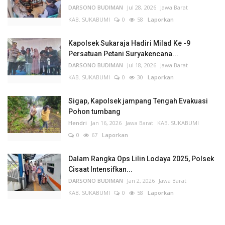
DARSONO BUDIMAN
Jul 28, 2026
Jawa Barat
KAB. SUKABUMI
0
58
Laporkan
Kapolsek Sukaraja Hadiri Milad Ke -9
Persatuan Petani Suryakencana...
DARSONO BUDIMAN
Jul 18, 2026
Jawa Barat
KAB. SUKABUMI
0
30
Laporkan
Sigap, Kapolsek jampang Tengah Evakuasi
Pohon tumbang
Hendri
Jan 16, 2026
Jawa Barat
KAB. SUKABUMI
0
67
Laporkan
Dalam Rangka Ops Lilin Lodaya 2025, Polsek
Cisaat Intensifkan...
DARSONO BUDIMAN
Jan 2, 2026
Jawa Barat
KAB. SUKABUMI
0
58
Laporkan