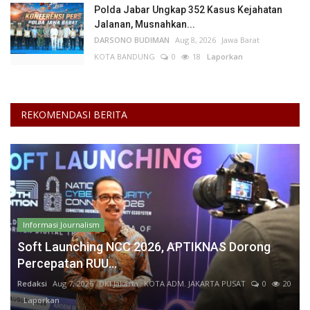
Polda Jabar Ungkap 352 Kasus Kejahatan
Jalanan, Musnahkan...
DARSONO BUDIMAN
Aug 8, 2026
Jawa Barat
KOTA BANDUNG
0
18
Laporkan
REKOMENDASI BERITA
Informasi Journalism
Soft Launching NCC 2026, APTIKNAS Dorong
Percepatan RUU...
Redaksi
Aug 7, 2026
DKI Jakarta
KOTA ADM. JAKARTA PUSAT
0
20
Laporkan