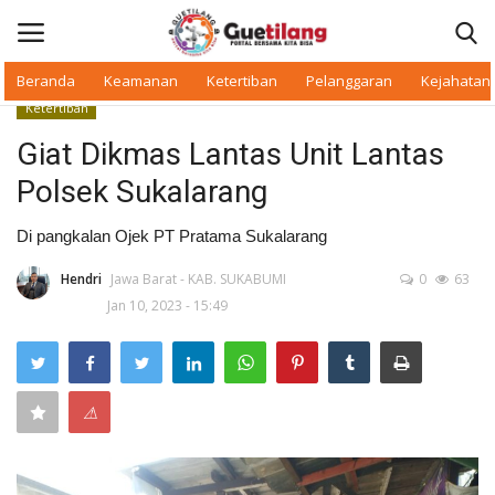
Beranda
Keamanan
Ketertiban
Pelanggaran
Kejahatan
Ketertiban
Masuk
Daftar
Giat Dikmas Lantas Unit Lantas
Polsek Sukalarang
Beranda
Di pangkalan Ojek PT Pratama Sukalarang
Daerah
Hendri
Jawa Barat - KAB. SUKABUMI
0
63
Jan 10, 2023 - 15:49
Makan Bergizi
Warkop Digital
⚠
Pelanggaran
Ketertiban