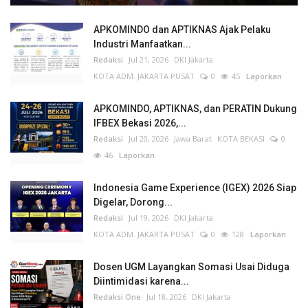
APKOMINDO dan APTIKNAS Ajak Pelaku
Industri Manfaatkan...
Redaksi
Jul 21, 2026
DKI Jakarta
KOTA ADM. JAKARTA PUSAT
0
45
Laporkan
APKOMINDO, APTIKNAS, dan PERATIN Dukung
IFBEX Bekasi 2026,...
Redaksi
Jul 20, 2026
Jawa Barat
KOTA BEKASI
0
46
Laporkan
Indonesia Game Experience (IGEX) 2026 Siap
Digelar, Dorong...
Redaksi
Jul 19, 2026
DKI Jakarta
KOTA ADM. JAKARTA PUSAT
0
128
Laporkan
Dosen UGM Layangkan Somasi Usai Diduga
Diintimidasi karena...
Redaksi One
Jul 18, 2026
DKI Jakarta