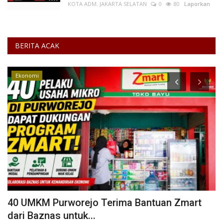
KOTA ADM. JAKARTA SELATAN
0
80
Laporkan
BERITA ACAK
Ekonomi
40 UMKM Purworejo Terima Bantuan Zmart
D
dari Baznas untuk...
P