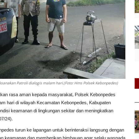
sanakan Patroli dialogis malam hari.(Foto: Hms Polsek Kebonpedes)
kan rasa aman kepada masyarakat, Polsek Kebonpedes
alam hari di wilayah Kecamatan Kebonpedes, Kabupaten
ndisi keamanan di lingkungan sekitar dan meningkatkan
07/24).
onpedes turun ke lapangan untuk berinteraksi langsung dengan
n keamanan dan memberikan himbauan agar selalu waspada