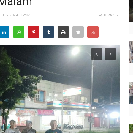
 Malam
Jul 8, 2024 - 12:07
0
56
⚠