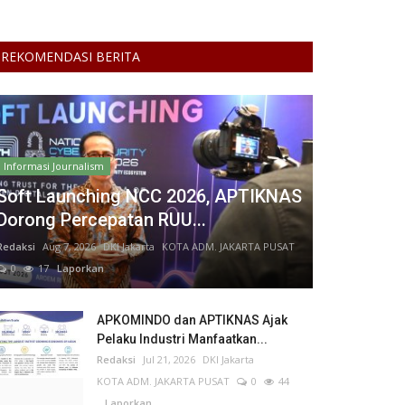
REKOMENDASI BERITA
Informasi Journalism
Soft Launching NCC 2026, APTIKNAS
Dorong Percepatan RUU...
Redaksi
Aug 7, 2026
DKI Jakarta
KOTA ADM. JAKARTA PUSAT
0
17
Laporkan
APKOMINDO dan APTIKNAS Ajak
Pelaku Industri Manfaatkan...
Redaksi
Jul 21, 2026
DKI Jakarta
KOTA ADM. JAKARTA PUSAT
0
44
Laporkan