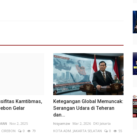
sifitas Kamtibmas,
Ketegangan Global Memuncak:
rebon Gelar
Serangan Udara di Teheran
dan...
IMAN
Nov 2, 2025
hisyamzw
Mar 2, 2026
DKI Jakarta
. CIREBON
0
79
KOTA ADM. JAKARTA SELATAN
0
55