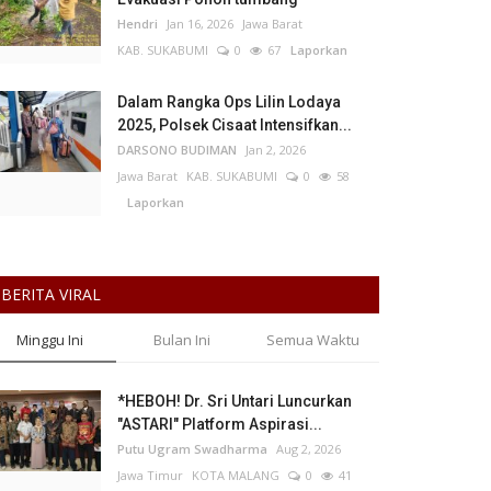
Hendri
Jan 16, 2026
Jawa Barat
KAB. SUKABUMI
0
67
Laporkan
Dalam Rangka Ops Lilin Lodaya
2025, Polsek Cisaat Intensifkan...
DARSONO BUDIMAN
Jan 2, 2026
Jawa Barat
KAB. SUKABUMI
0
58
Laporkan
BERITA VIRAL
Minggu Ini
Bulan Ini
Semua Waktu
*HEBOH! Dr. Sri Untari Luncurkan
"ASTARI" Platform Aspirasi...
Putu Ugram Swadharma
Aug 2, 2026
Jawa Timur
KOTA MALANG
0
41