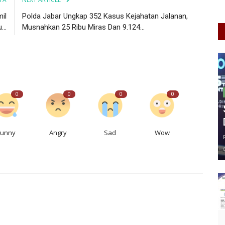
il
Polda Jabar Ungkap 352 Kasus Kejahatan Jalanan,
..
Musnahkan 25 Ribu Miras Dan 9.124...
0
0
0
0
Funny
Angry
Sad
Wow