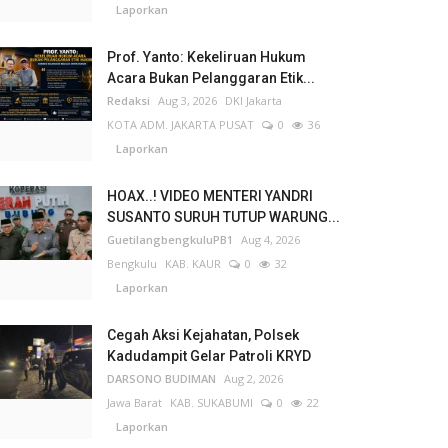
Laporkan
Prof. Yanto: Kekeliruan Hukum
Acara Bukan Pelanggaran Etik...
Redaksi
Aug 3, 2026
DKI Jakarta
KOTA ADM. JAKARTA PUSAT
0
36
Laporkan
HOAX..! VIDEO MENTERI YANDRI
SUSANTO SURUH TUTUP WARUNG...
GuetilangbengkuluPB1
Aug 4, 2026
Bengkulu
KAB. KAUR
0
32
Laporkan
Cegah Aksi Kejahatan, Polsek
Kadudampit Gelar Patroli KRYD
DARSONO BUDIMAN
Aug 2, 2026
Jawa Barat
KAB. SUKABUMI
0
22
Laporkan