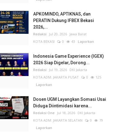
APKOMINDO, APTIKNAS, dan
PERATIN Dukung IFBEX Bekasi
2026,...
Redaksi
Jul 20, 2026
Jawa Barat
KOTA BEKASI
0
43
Laporkan
Indonesia Game Experience (IGEX)
2026 Siap Digelar, Dorong...
Redaksi
Jul 19, 2026
DKI Jakarta
KOTA ADM. JAKARTA PUSAT
0
125
Laporkan
Dosen UGM Layangkan Somasi Usai
Diduga Diintimidasi karena...
Redaksi One
Jul 18, 2026
DKI Jakarta
KOTA ADM. JAKARTA SELATAN
0
79
Laporkan