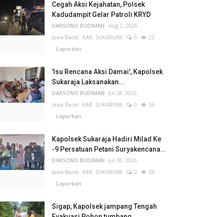
Cegah Aksi Kejahatan, Polsek
Kadudampit Gelar Patroli KRYD
DARSONO BUDIMAN
Aug 2, 2026
Jawa Barat
KAB. SUKABUMI
0
22
Laporkan
'Isu Rencana Aksi Damai', Kapolsek
Sukaraja Laksanakan...
DARSONO BUDIMAN
Jul 28, 2026
Jawa Barat
KAB. SUKABUMI
0
53
Laporkan
Kapolsek Sukaraja Hadiri Milad Ke
-9 Persatuan Petani Suryakencana...
DARSONO BUDIMAN
Jul 18, 2026
Jawa Barat
KAB. SUKABUMI
0
29
Laporkan
Sigap, Kapolsek jampang Tengah
Evakuasi Pohon tumbang