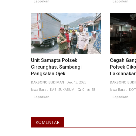
Laporkan
Laporkan
Politik
Unit Samapta Polsek
Cegah Gan
Cireunghas, Sambangi
Polsek Cik
Pangkalan Ojek...
Laksanakan.
DARSONO BUDIMAN
Dec 13, 2023
DARSONO BUD
Jawa Barat
KAB. SUKABUMI
0
58
Jawa Barat
KOT
Laporkan
Laporkan
Kontribusi Gen-Z Dalam Mengh
Pemilu Pilkada Kota Sukabumi..
INDRA W N
Jun 21, 2024
Jawa Barat
KOTA SUKABUM
KOMENTAR
Laporkan