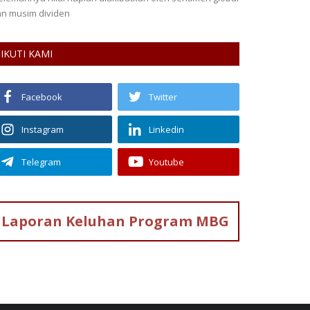
sawat ATR 42-500 yang jatuh...
IKUTI KAMI
Facebook
Twitter
Instagram
Linkedin
Telegram
Youtube
Laporan Keluhan
Program MBG