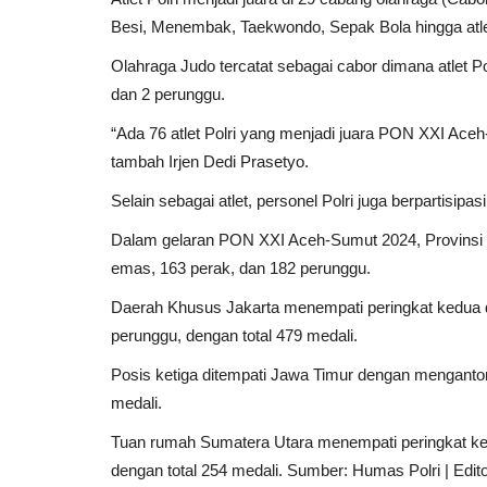
Besi, Menembak, Taekwondo, Sepak Bola hingga atle
Olahraga Judo tercatat sebagai cabor dimana atlet P
dan 2 perunggu.
“Ada 76 atlet Polri yang menjadi juara PON XXI Aceh
tambah Irjen Dedi Prasetyo.
Perkebunan
Selain sebagai atlet, personel Polri juga berpartisipa
Dalam gelaran PON XXI Aceh-Sumut 2024, Provinsi 
emas, 163 perak, dan 182 perunggu.
Daerah Khusus Jakarta menempati peringkat kedua
perunggu, dengan total 479 medali.
Posis ketiga ditempati Jawa Timur dengan menganto
medali.
Laris Manis Semanis Rasa Jag
Tuan rumah Sumatera Utara menempati peringkat ke
Nur Meiyanto
Dec 31, 2022
Lampung
KAB. PESAW
dengan total 254 medali. Sumber: Humas Polri | Edito