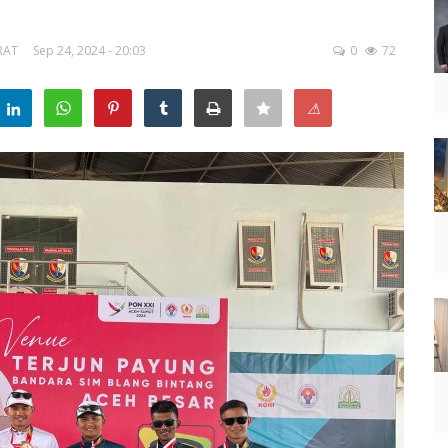
RAT
Sep 24, 2024 - 20:03
0
72
⚠