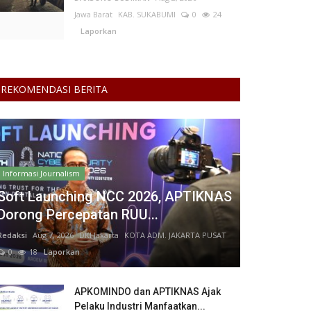
Jawa Barat
KAB. SUKABUMI
0
24
Laporkan
REKOMENDASI BERITA
Informasi Journalism
Soft Launching NCC 2026, APTIKNAS
Dorong Percepatan RUU...
Redaksi
Aug 7, 2026
DKI Jakarta
KOTA ADM. JAKARTA PUSAT
0
18
Laporkan
APKOMINDO dan APTIKNAS Ajak
Pelaku Industri Manfaatkan...