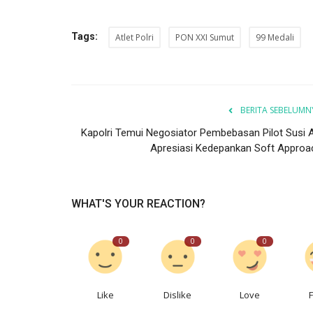
122
Laporkan
Tags:
Atlet Polri
PON XXI Sumut
99 Medali
BERITA SEBELUMN
Kapolri Temui Negosiator Pembebasan Pilot Susi Ai
Apresiasi Kedepankan Soft Approa
WHAT'S YOUR REACTION?
0
0
0
Like
Dislike
Love