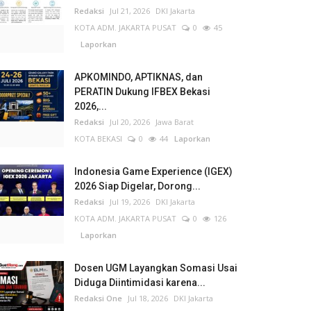
Redaksi
Jul 21, 2026
DKI Jakarta
KOTA ADM. JAKARTA PUSAT
0
45
Laporkan
APKOMINDO, APTIKNAS, dan
PERATIN Dukung IFBEX Bekasi
2026,...
Redaksi
Jul 20, 2026
Jawa Barat
KOTA BEKASI
0
44
Laporkan
Indonesia Game Experience (IGEX)
2026 Siap Digelar, Dorong...
Redaksi
Jul 19, 2026
DKI Jakarta
KOTA ADM. JAKARTA PUSAT
0
126
Laporkan
Dosen UGM Layangkan Somasi Usai
Diduga Diintimidasi karena...
Redaksi One
Jul 18, 2026
DKI Jakarta