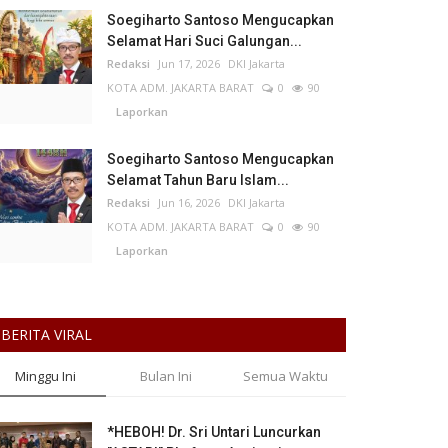
Soegiharto Santoso Mengucapkan
Selamat Hari Suci Galungan...
Redaksi
Jun 17, 2026
DKI Jakarta
KOTA ADM. JAKARTA BARAT
0
90
Laporkan
Soegiharto Santoso Mengucapkan
Selamat Tahun Baru Islam...
Redaksi
Jun 16, 2026
DKI Jakarta
KOTA ADM. JAKARTA BARAT
0
90
Laporkan
BERITA VIRAL
Minggu Ini
Bulan Ini
Semua Waktu
*HEBOH! Dr. Sri Untari Luncurkan