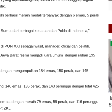
tik.
olri berhasil meraih medali terbanyak dengan 6 emas, 5 perak
-Sumut dari berbagai kesatuan dan Polda di Indonesia,”
Berita Daerah
si di PON XXI sebagai wasit, manager, oficial dan pelatih.
Jawa Barat resmi menjadi juara umum dengan raihan 195
 dengan mengumpulkan 184 emas, 150 perak, dan 145
ngi 146 emas, 136 perak, dan 143 perunggu dengan total 425
ungnya
'Isu Rencana Aksi Damai', Kapolsek
D
empat dengan meraih 79 emas, 59 perak, dan 116 perunggu
Sukaraja Laksanakan...
M
ARAN
0
r: ZKL.