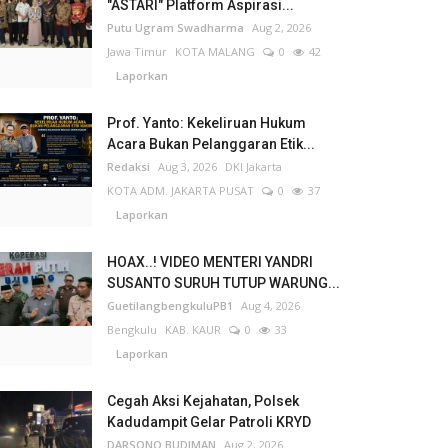
"ASTARI" Platform Aspirasi...
Putu Ugram Swadharma
Aug 2, 2026
Jawa Timur
KOTA MALANG
0
42
Laporkan
Prof. Yanto: Kekeliruan Hukum
Acara Bukan Pelanggaran Etik...
Redaksi
Aug 3, 2026
DKI Jakarta
KOTA ADM. JAKARTA PUSAT
0
37
Laporkan
HOAX..! VIDEO MENTERI YANDRI
SUSANTO SURUH TUTUP WARUNG...
GuetilangbengkuluPB1
Aug 4, 2026
Bengkulu
KAB. KAUR
0
33
Laporkan
Cegah Aksi Kejahatan, Polsek
Kadudampit Gelar Patroli KRYD
DARSONO BUDIMAN
Aug 2, 2026