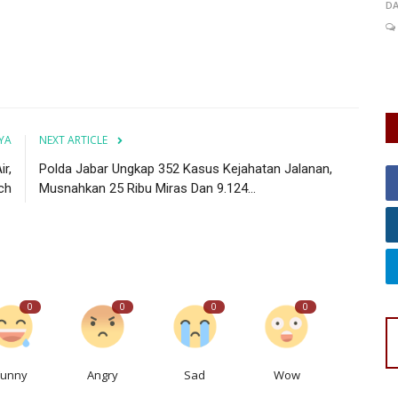
DARSONO BUDIMAN
Jul 28, 2026
Jawa Barat
KAB. SUKABUMI
A
0
54
Laporkan
L
DP
Na
YA
NEXT ARTICLE
r,
Polda Jabar Ungkap 352 Kasus Kejahatan Jalanan,
ch
Musnahkan 25 Ribu Miras Dan 9.124...
0
0
0
0
Funny
Angry
Sad
Wow