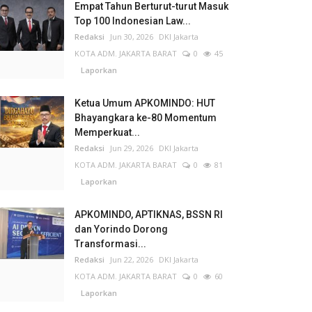
Empat Tahun Berturut-turut Masuk
Top 100 Indonesian Law...
Redaksi
Jun 30, 2026
DKI Jakarta
KOTA ADM. JAKARTA BARAT
0
45
Laporkan
Ketua Umum APKOMINDO: HUT
Bhayangkara ke-80 Momentum
Memperkuat...
Redaksi
Jun 29, 2026
DKI Jakarta
KOTA ADM. JAKARTA BARAT
0
81
Laporkan
APKOMINDO, APTIKNAS, BSSN RI
dan Yorindo Dorong
Transformasi...
Redaksi
Jun 22, 2026
DKI Jakarta
KOTA ADM. JAKARTA BARAT
0
60
Laporkan