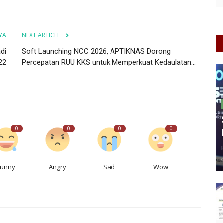
YA
NEXT ARTICLE
di
Soft Launching NCC 2026, APTIKNAS Dorong
22
Percepatan RUU KKS untuk Memperkuat Kedaulatan...
0
0
0
0
Funny
Angry
Sad
Wow