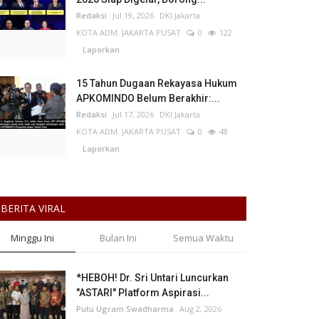
Redaksi
Jul 19, 2026
DKI Jakarta
KOTA ADM. JAKARTA PUSAT
0
122
Laporkan
15 Tahun Dugaan Rekayasa Hukum
APKOMINDO Belum Berakhir:...
Redaksi
Jul 17, 2026
DKI Jakarta
KOTA ADM. JAKARTA PUSAT
0
48
Laporkan
BERITA VIRAL
Minggu Ini
Bulan Ini
Semua Waktu
*HEBOH! Dr. Sri Untari Luncurkan
"ASTARI" Platform Aspirasi...
Putu Ugram Swadharma
Aug 2, 2026