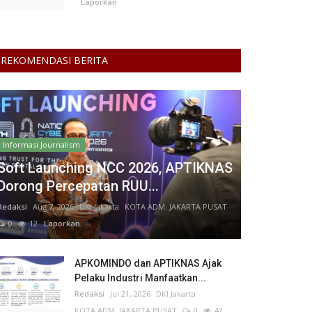
Laporkan
REKOMENDASI BERITA
Informasi Journalism
Soft Launching NCC 2026, APTIKNAS
Dorong Percepatan RUU...
Redaksi
Aug 7, 2026
DKI Jakarta
KOTA ADM. JAKARTA PUSAT
0
12
Laporkan
APKOMINDO dan APTIKNAS Ajak
Pelaku Industri Manfaatkan...
Redaksi
Jul 21, 2026
DKI Jakarta
KOTA ADM. JAKARTA PUSAT
0
42