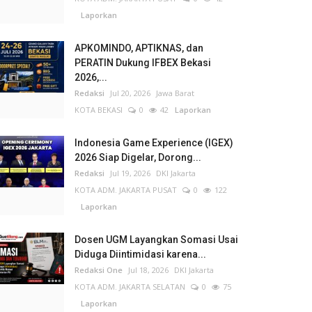
Laporkan
APKOMINDO, APTIKNAS, dan
PERATIN Dukung IFBEX Bekasi
2026,...
Redaksi
Jul 20, 2026
Jawa Barat
KOTA BEKASI
0
42
Laporkan
Indonesia Game Experience (IGEX)
2026 Siap Digelar, Dorong...
Redaksi
Jul 19, 2026
DKI Jakarta
KOTA ADM. JAKARTA PUSAT
0
122
Laporkan
Dosen UGM Layangkan Somasi Usai
Diduga Diintimidasi karena...
Redaksi One
Jul 18, 2026
DKI Jakarta
KOTA ADM. JAKARTA SELATAN
0
75
Laporkan