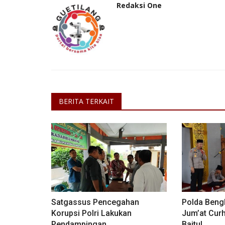
Redaksi One
BERITA TERKAIT
Satgassus Pencegahan
Polda Beng
Korupsi Polri Lakukan
Jum’at Curh
Pendampingan...
Baitul...