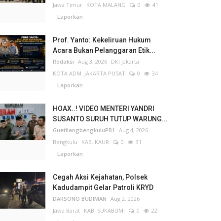
Jawa Timur
KOTA MALANG
0
41
Laporkan
Prof. Yanto: Kekeliruan Hukum
Acara Bukan Pelanggaran Etik...
Redaksi
Aug 3, 2026
DKI Jakarta
KOTA ADM. JAKARTA PUSAT
0
34
Laporkan
HOAX..! VIDEO MENTERI YANDRI
SUSANTO SURUH TUTUP WARUNG...
GuetilangbengkuluPB1
Aug 4, 2026
Bengkulu
KAB. KAUR
0
31
Laporkan
Cegah Aksi Kejahatan, Polsek
Kadudampit Gelar Patroli KRYD
DARSONO BUDIMAN
Aug 2, 2026
Jawa Barat
KAB. SUKABUMI
0
22