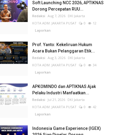
Soft Launching NCC 2026, APTIKNAS
Dorong Percepatan RUU...
Redaksi
Aug 7, 2026
DKI Jakarta
KOTA ADM. JAKARTA PUSAT
0
12
Laporkan
Prof. Yanto: Kekeliruan Hukum
Acara Bukan Pelanggaran Etik...
Redaksi
Aug 3, 2026
DKI Jakarta
KOTA ADM. JAKARTA PUSAT
0
34
Laporkan
APKOMINDO dan APTIKNAS Ajak
Pelaku Industri Manfaatkan...
Redaksi
Jul 21, 2026
DKI Jakarta
KOTA ADM. JAKARTA PUSAT
0
42
Laporkan
Indonesia Game Experience (IGEX)
2026 Siap Digelar, Dorong...