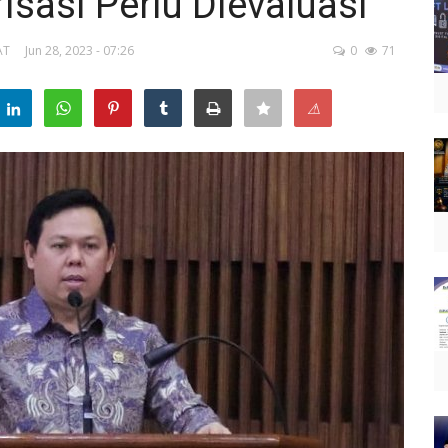
risasi Perlu Dievaluasi
AT
Jun 28, 2023 - 07:26
0
71
⚠