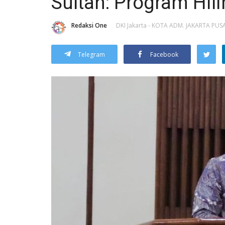
Sultan: Program Hili
Redaksi One
DKI Jakarta - KOTA ADM. JAKARTA PUS
Telegram
Facebook