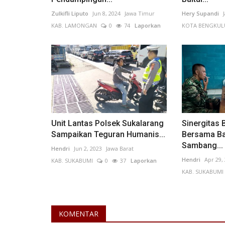
Zulkifli Liputo
Jun 8, 2024
Jawa Timur
Hery Supandi
KAB. LAMONGAN
0
74
Laporkan
KOTA BENGKUL
Sulawesi Utara
Unit Lantas Polsek Sukalarang
Sinergitas
Sampaikan Teguran Humanis...
Bersama Ba
Sambang...
Hendri
Jun 2, 2023
Jawa Barat
Hendri
Apr 29,
KAB. SUKABUMI
0
37
Laporkan
KAB. SUKABUMI
FORKGAP Indonesia Gelar Fell
Perdana di Tahun 2023
Octavianus Barauntu
Feb 18, 2023
Sulawesi Utara
KOMENTAR
KOTA BITUNG
0
145
Laporkan