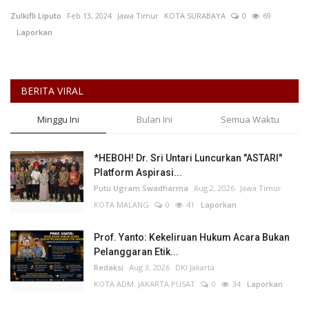
Zulkifli Liputo
Feb 13, 2024
Jawa Timur
KOTA SURABAYA
0
69
Keamanan
Laporkan
Kejahatan
BERITA VIRAL
Cybers Event
Minggu Ini
Bulan Ini
Semua Waktu
UMKM & Ekonomi Kreatif
*HEBOH! Dr. Sri Untari Luncurkan "ASTARI"
Pekerja Migran Indonesia
Platform Aspirasi...
Putu Ugram Swadharma
Aug 2, 2026
Jawa Timur
Ekonomi
KOTA MALANG
0
41
Laporkan
Pendidikan
Prof. Yanto: Kekeliruan Hukum Acara Bukan
Pelanggaran Etik...
Redaksi
Aug 3, 2026
DKI Jakarta
Informasi Journalism
KOTA ADM. JAKARTA PUSAT
0
34
Laporkan
Olahraga