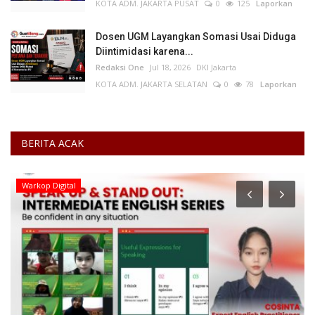
KOTA ADM. JAKARTA PUSAT
0
125
Laporkan
Dosen UGM Layangkan Somasi Usai Diduga
Diintimidasi karena...
Redaksi One
Jul 18, 2026
DKI Jakarta
KOTA ADM. JAKARTA SELATAN
0
78
Laporkan
BERITA ACAK
Jawa Timur