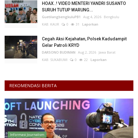
HOAX..! VIDEO MENTERI YANDRI SUSANTO
SURUH TUTUP WARUNG...
Kesehatan
GuetilangbengkuluPB1
Aug 4, 2026
Bengkulu
KAB. KAUR
0
31
Laporkan
Layanan Publik
Cegah Aksi Kejahatan, Polsek Kadudampit
Perempuan/Anak
Gelar Patroli KRYD
DARSONO BUDIMAN
Aug 2, 2026
Jawa Barat
KAB. SUKABUMI
0
22
Laporkan
REKOMENDASI BERITA
Informasi Journalism