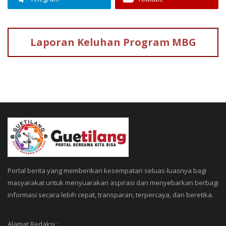
Laporan Keluhan
Program MBG
Portal berita yang memberikan kesempatan seluas-luasnya bagi
masyarakat untuk menyuarakan aspirasi dan menyebarkan berbagi
informasi secara lebih cepat, transparan, terpercaya, dan beretika.
Alamat Redaksi :