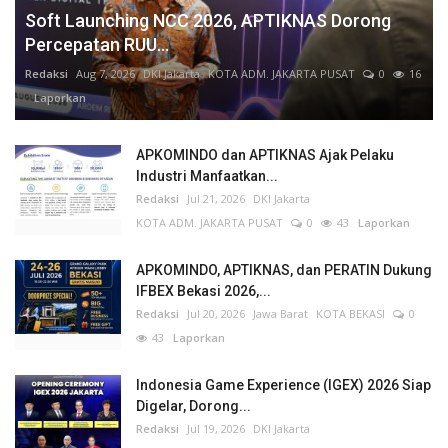
Soft Launching NCC 2026, APTIKNAS Dorong
Percepatan RUU...
Redaksi
Aug 7, 2026
DKI Jakarta
KOTA ADM. JAKARTA PUSAT
0
16
Laporkan
APKOMINDO dan APTIKNAS Ajak Pelaku
Industri Manfaatkan...
Redaksi
Jul 21, 2026
DKI Jakarta
KOTA ADM. JAKARTA PUSAT
0
43
Laporkan
APKOMINDO, APTIKNAS, dan PERATIN Dukung
IFBEX Bekasi 2026,...
Redaksi
Jul 20, 2026
Jawa Barat
KOTA BEKASI
0
43
Laporkan
Indonesia Game Experience (IGEX) 2026 Siap
Digelar, Dorong...
Redaksi
Jul 19, 2026
DKI Jakarta