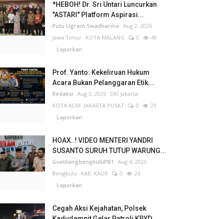
*HEBOH! Dr. Sri Untari Luncurkan
"ASTARI" Platform Aspirasi...
Putu Ugram Swadharma
Aug 2, 2026
Jawa Timur
KOTA MALANG
0
40
Laporkan
Prof. Yanto: Kekeliruan Hukum
Acara Bukan Pelanggaran Etik...
Redaksi
Aug 3, 2026
DKI Jakarta
KOTA ADM. JAKARTA PUSAT
0
29
Laporkan
HOAX..! VIDEO MENTERI YANDRI
SUSANTO SURUH TUTUP WARUNG...
GuetilangbengkuluPB1
Aug 4, 2026
Bengkulu
KAB. KAUR
0
26
Laporkan
Cegah Aksi Kejahatan, Polsek
Kadudampit Gelar Patroli KRYD