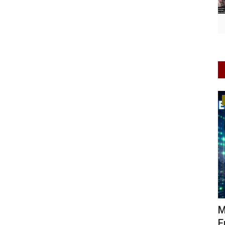
Keamanan
rgonda,
Meningkatkan Kesadaran Keamanan di
P
Era Digital: Langkah...
P