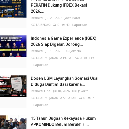
PERATIN Dukung IFBEX Bekasi
2026,...
Redaksi
Jul 20, 2026
Jawa Barat
KOTA BEKASI
0
40
Laporkan
Indonesia Game Experience (IGEX)
2026 Siap Digelar, Dorong...
Redaksi
Jul 19, 2026
DKI Jakarta
KOTA ADM. JAKARTA PUSAT
0
119
Laporkan
Dosen UGM Layangkan Somasi Usai
Diduga Diintimidasi karena...
Redaksi One
Jul 18, 2026
DKI Jakarta
KOTA ADM. JAKARTA SELATAN
0
71
Laporkan
15 Tahun Dugaan Rekayasa Hukum
APKOMINDO Belum Berakhir:...