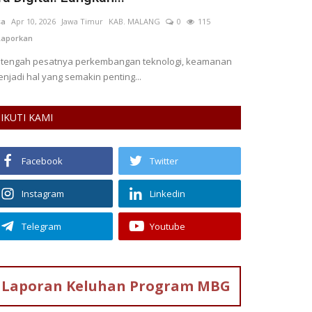
Lecehkan...
tfi Aliy Syabana
Apr 1, 2026
DKI Jakarta
TA ADM. JAKARTA TIMUR
0
57
Laporkan
depviah faizah ts
KOTA SEMARANG
langgaran pemudik saat arus Lebaran memicu
macetan parah di tol. Penggunaan...
IKUTI KAMI
Facebook
Twitter
Instagram
Linkedin
Telegram
Youtube
Laporan Keluhan
Program MBG