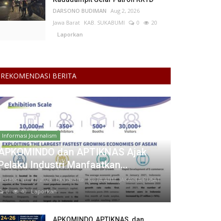
DARSONO BUDIMAN
Aug 2, 2026
Jawa Barat
KAB. SUKABUMI
0
20
Laporkan
REKOMENDASI BERITA
Informasi Journalism
APKOMINDO dan APTIKNAS Ajak
Pelaku Industri Manfaatkan...
Redaksi
Jul 21, 2026
DKI Jakarta
KOTA ADM. JAKARTA PUSAT
0
40
Laporkan
APKOMINDO, APTIKNAS, dan