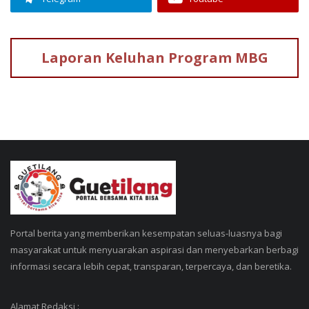
Laporan Keluhan
Program MBG
Portal berita yang memberikan kesempatan seluas-luasnya bagi
masyarakat untuk menyuarakan aspirasi dan menyebarkan berbagi
informasi secara lebih cepat, transparan, terpercaya, dan beretika.
Alamat Redaksi :