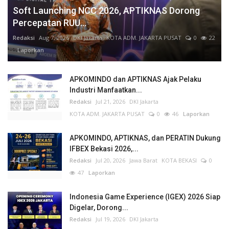
Soft Launching NCC 2026, APTIKNAS Dorong
Percepatan RUU...
Redaksi
Aug 7, 2026
DKI Jakarta
KOTA ADM. JAKARTA PUSAT
0
22
Laporkan
APKOMINDO dan APTIKNAS Ajak Pelaku
Industri Manfaatkan...
Redaksi
Jul 21, 2026
DKI Jakarta
KOTA ADM. JAKARTA PUSAT
0
46
Laporkan
APKOMINDO, APTIKNAS, dan PERATIN Dukung
IFBEX Bekasi 2026,...
Redaksi
Jul 20, 2026
Jawa Barat
KOTA BEKASI
0
47
Laporkan
Indonesia Game Experience (IGEX) 2026 Siap
Digelar, Dorong...
Redaksi
Jul 19, 2026
DKI Jakarta