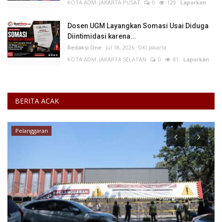
KOTA ADM. JAKARTA PUSAT
0
129
Laporkan
Dosen UGM Layangkan Somasi Usai Diduga
Diintimidasi karena...
Redaksi One
Jul 18, 2026
DKI Jakarta
KOTA ADM. JAKARTA SELATAN
0
81
Laporkan
BERITA ACAK
Jawa Timur