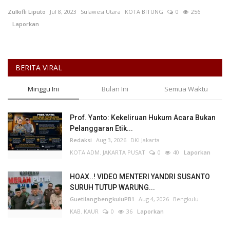
Zulkifli Liputo
Jul 8, 2023
Sulawesi Utara
KOTA BITUNG
0
256
Keamanan
Laporkan
Kejahatan
BERITA VIRAL
Cybers Event
Minggu Ini
Bulan Ini
Semua Waktu
UMKM & Ekonomi Kreatif
Prof. Yanto: Kekeliruan Hukum Acara Bukan
Pekerja Migran Indonesia
Pelanggaran Etik...
Redaksi
Aug 3, 2026
DKI Jakarta
Ekonomi
KOTA ADM. JAKARTA PUSAT
0
40
Laporkan
Pendidikan
HOAX..! VIDEO MENTERI YANDRI SUSANTO
SURUH TUTUP WARUNG...
GuetilangbengkuluPB1
Aug 4, 2026
Bengkulu
Informasi Journalism
KAB. KAUR
0
36
Laporkan
Olahraga