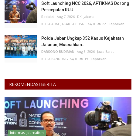
Soft Launching NCC 2026, APTIKNAS Dorong
Percepatan RUU...
Kesehatan
Redaksi
Aug 7, 2026
DKI Jakarta
KOTA ADM. JAKARTA PUSAT
0
22
Laporkan
Layanan Publik
Polda Jabar Ungkap 352 Kasus Kejahatan
Perempuan/Anak
Jalanan, Musnahkan...
DARSONO BUDIMAN
Aug 8, 2026
Jawa Barat
KOTA BANDUNG
0
19
Laporkan
REKOMENDASI BERITA
Informasi Journalism