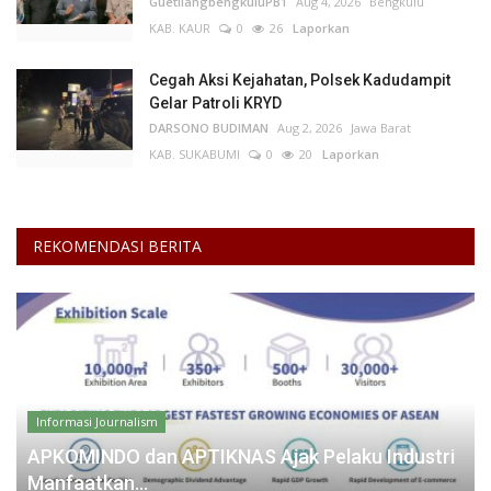
GuetilangbengkuluPB1
Aug 4, 2026
Bengkulu
KAB. KAUR
0
26
Laporkan
Cegah Aksi Kejahatan, Polsek Kadudampit
Gelar Patroli KRYD
DARSONO BUDIMAN
Aug 2, 2026
Jawa Barat
KAB. SUKABUMI
0
20
Laporkan
REKOMENDASI BERITA
Informasi Journalism
APKOMINDO dan APTIKNAS Ajak Pelaku Industri
Manfaatkan...