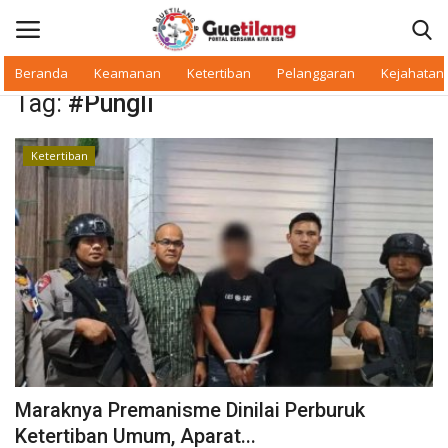
Beranda
Keamanan
Ketertiban
Pelanggaran
Kejahatan
Tag:
#Pungli
Masuk
Daftar
Ketertiban
Beranda
Daerah
Makan Bergizi
Warkop Digital
Pelanggaran
Maraknya Premanisme Dinilai Perburuk
Ketertiban
Ketertiban Umum, Aparat...