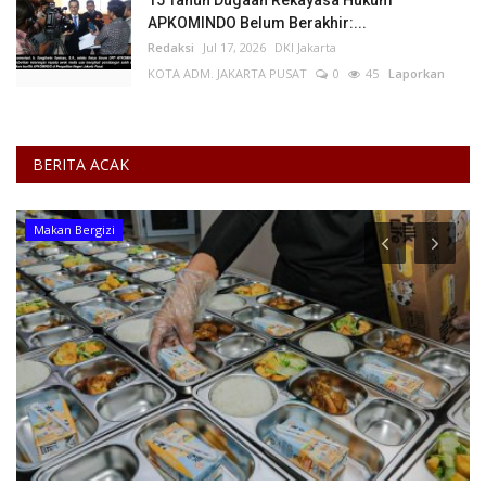
APKOMINDO Belum Berakhir:...
Redaksi
Jul 17, 2026
DKI Jakarta
KOTA ADM. JAKARTA PUSAT
0
45
Laporkan
BERITA ACAK
Makan Bergizi