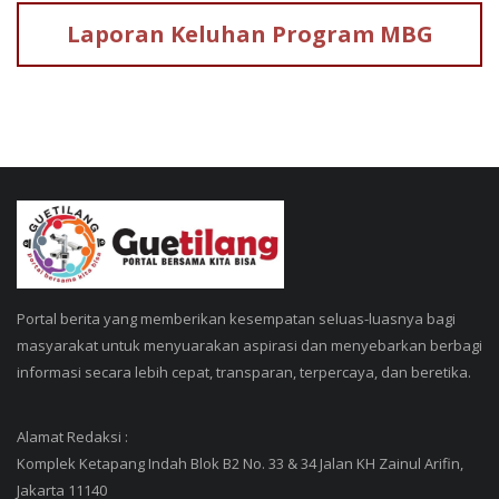
Laporan Keluhan
Program MBG
Portal berita yang memberikan kesempatan seluas-luasnya bagi
masyarakat untuk menyuarakan aspirasi dan menyebarkan berbagi
informasi secara lebih cepat, transparan, terpercaya, dan beretika.
Alamat Redaksi :
Komplek Ketapang Indah Blok B2 No. 33 & 34 Jalan KH Zainul Arifin,
Jakarta 11140