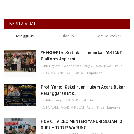
Kesehatan
BERITA VIRAL
Layanan Publik
Minggu Ini
Bulan Ini
Semua Waktu
Perempuan/Anak
*HEBOH! Dr. Sri Untari Luncurkan "ASTARI"
Platform Aspirasi...
Putu Ugram Swadharma
Aug 2, 2026
Jawa Timur
KOTA MALANG
0
40
Laporkan
Prof. Yanto: Kekeliruan Hukum Acara Bukan
Pelanggaran Etik...
Redaksi
Aug 3, 2026
DKI Jakarta
KOTA ADM. JAKARTA PUSAT
0
28
Laporkan
HOAX..! VIDEO MENTERI YANDRI SUSANTO
SURUH TUTUP WARUNG...