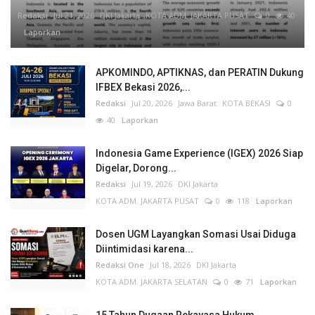
Redaksi
Jul 21, 2026
DKI Jakarta
KOTA ADM. JAKARTA PUSAT
0
40
Laporkan
APKOMINDO, APTIKNAS, dan PERATIN Dukung
IFBEX Bekasi 2026,...
Redaksi
Jul 20, 2026
Jawa Barat
KOTA BEKASI
0
40
Laporkan
Indonesia Game Experience (IGEX) 2026 Siap
Digelar, Dorong...
Redaksi
Jul 19, 2026
DKI Jakarta
KOTA ADM. JAKARTA PUSAT
0
118
Laporkan
Dosen UGM Layangkan Somasi Usai Diduga
Diintimidasi karena...
Redaksi One
Jul 18, 2026
DKI Jakarta
KOTA ADM. JAKARTA SELATAN
0
71
Laporkan
15 Tahun Dugaan Rekayasa Hukum