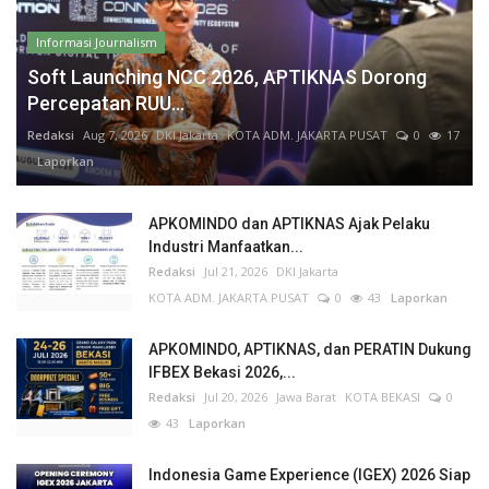
Informasi Journalism
Soft Launching NCC 2026, APTIKNAS Dorong
Percepatan RUU...
Redaksi
Aug 7, 2026
DKI Jakarta
KOTA ADM. JAKARTA PUSAT
0
17
Laporkan
APKOMINDO dan APTIKNAS Ajak Pelaku
Industri Manfaatkan...
Redaksi
Jul 21, 2026
DKI Jakarta
KOTA ADM. JAKARTA PUSAT
0
43
Laporkan
APKOMINDO, APTIKNAS, dan PERATIN Dukung
IFBEX Bekasi 2026,...
Redaksi
Jul 20, 2026
Jawa Barat
KOTA BEKASI
0
43
Laporkan
Indonesia Game Experience (IGEX) 2026 Siap