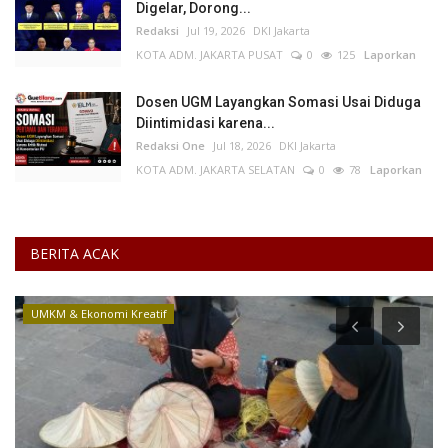
Digelar, Dorong...
Redaksi
Jul 19, 2026
DKI Jakarta
KOTA ADM. JAKARTA PUSAT
0
125
Laporkan
Dosen UGM Layangkan Somasi Usai Diduga
Diintimidasi karena...
Redaksi One
Jul 18, 2026
DKI Jakarta
KOTA ADM. JAKARTA SELATAN
0
78
Laporkan
BERITA ACAK
Peristiwa