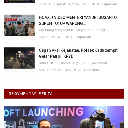
KOTA ADM. JAKARTA PUSAT
0
35
Laporkan
Kesehatan
HOAX..! VIDEO MENTERI YANDRI SUSANTO
SURUH TUTUP WARUNG...
Layanan Publik
GuetilangbengkuluPB1
Aug 4, 2026
Bengkulu
KAB. KAUR
0
31
Laporkan
Perempuan/Anak
Cegah Aksi Kejahatan, Polsek Kadudampit
Gelar Patroli KRYD
DARSONO BUDIMAN
Aug 2, 2026
Jawa Barat
KAB. SUKABUMI
0
22
Laporkan
REKOMENDASI BERITA