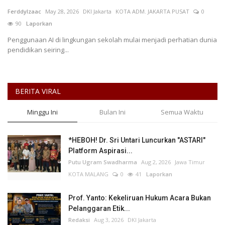
FerddyIzaac
May 28, 2026
DKI Jakarta
KOTA ADM. JAKARTA PUSAT
0
Keamanan
90
Laporkan
Penggunaan AI di lingkungan sekolah mulai menjadi perhatian dunia
Kejahatan
pendidikan seiring...
Cybers Event
BERITA VIRAL
UMKM & Ekonomi Kreatif
Minggu Ini
Bulan Ini
Semua Waktu
Pekerja Migran Indonesia
*HEBOH! Dr. Sri Untari Luncurkan "ASTARI"
Ekonomi
Platform Aspirasi...
Putu Ugram Swadharma
Aug 2, 2026
Jawa Timur
Pendidikan
KOTA MALANG
0
41
Laporkan
Informasi Journalism
Prof. Yanto: Kekeliruan Hukum Acara Bukan
Pelanggaran Etik...
Redaksi
Aug 3, 2026
DKI Jakarta
Olahraga