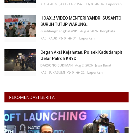
KOTA ADM. JAKARTA PUSAT
0
34
Laporkan
Kesehatan
HOAX..! VIDEO MENTERI YANDRI SUSANTO
SURUH TUTUP WARUNG...
Layanan Publik
GuetilangbengkuluPB1
Aug 4, 2026
Bengkulu
KAB. KAUR
0
31
Laporkan
Perempuan/Anak
Cegah Aksi Kejahatan, Polsek Kadudampit
Gelar Patroli KRYD
DARSONO BUDIMAN
Aug 2, 2026
Jawa Barat
KAB. SUKABUMI
0
22
Laporkan
REKOMENDASI BERITA