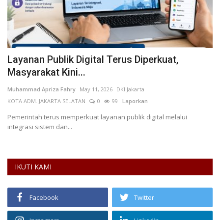
i
Layanan Publik Digital Terus Diperkuat,
M
Masyarakat Kini...
B
Muhammad Apriza Fahry
May 11, 2026
DKI Jakarta
AN
KOTA ADM. JAKARTA SELATAN
0
99
Laporkan
Ko
do
Pemerintah terus memperkuat layanan publik digital melalui
integrasi sistem dan...
IKUTI KAMI
Facebook
Twitter