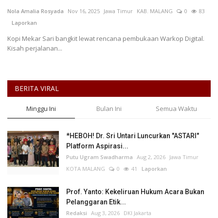
Nola Amalia Rosyada
Nov 16, 2025
Jawa Timur
KAB. MALANG
0
83
Keamanan
Laporkan
Kopi Mekar Sari bangkit lewat rencana pembukaan Warkop Digital.
Kejahatan
Kisah perjalanan...
Cybers Event
BERITA VIRAL
UMKM & Ekonomi Kreatif
Minggu Ini
Bulan Ini
Semua Waktu
Pekerja Migran Indonesia
*HEBOH! Dr. Sri Untari Luncurkan "ASTARI"
Ekonomi
Platform Aspirasi...
Putu Ugram Swadharma
Aug 2, 2026
Jawa Timur
Pendidikan
KOTA MALANG
0
41
Laporkan
Informasi Journalism
Prof. Yanto: Kekeliruan Hukum Acara Bukan
Pelanggaran Etik...
Redaksi
Aug 3, 2026
DKI Jakarta
Olahraga