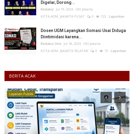
Digelar, Dorong...
Redaksi
Jul 19, 2026
DKI Jakarta
KOTA ADM. JAKARTA PUSAT
0
122
Laporkan
Dosen UGM Layangkan Somasi Usai Diduga
Diintimidasi karena...
Redaksi One
Jul 18, 2026
DKI Jakarta
KOTA ADM. JAKARTA SELATAN
0
75
Laporkan
BERITA ACAK
Layanan Publik