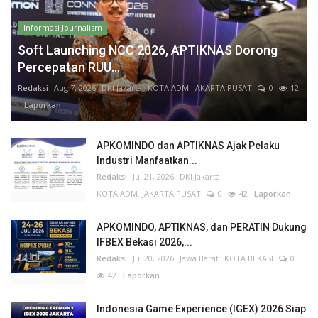
Informasi Journalism
Soft Launching NCC 2026, APTIKNAS Dorong
Percepatan RUU...
Redaksi
Aug 7, 2026
DKI Jakarta
KOTA ADM. JAKARTA PUSAT
0
12
Laporkan
APKOMINDO dan APTIKNAS Ajak Pelaku
Industri Manfaatkan...
Redaksi
Jul 21, 2026
DKI Jakarta
KOTA ADM. JAKARTA PUSAT
0
42
Laporkan
APKOMINDO, APTIKNAS, dan PERATIN Dukung
IFBEX Bekasi 2026,...
Redaksi
Jul 20, 2026
Jawa Barat
KOTA BEKASI
0
42
Laporkan
Indonesia Game Experience (IGEX) 2026 Siap