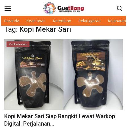
Beranda
Keamanan
Ketertiban
Pelanggaran
Kejahatan
Tag:
Kopi Mekar Sari
Masuk
Daftar
Perkebunan
Beranda
Daerah
Makan Bergizi
Warkop Digital
Pelanggaran
Kopi Mekar Sari Siap Bangkit Lewat Warkop
Ketertiban
Digital: Perjalanan...