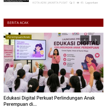
KOTA ADM. JAKARTA PUSAT
0
45
Laporkan
BERITA ACAK
Perempuan/Anak
AI
Edukasi Digital Perkuat Perlindungan Anak
S
Perempuan di...
M