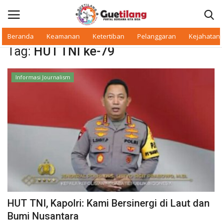
Beranda
Keamanan
Ketertiban
Pelanggaran
Kejahatan
Tag:
HUT TNI ke-79
Masuk
Daftar
Informasi Journalism
Beranda
Daerah
Makan Bergizi
Warkop Digital
Pelanggaran
HUT TNI, Kapolri: Kami Bersinergi di Laut dan
Ketertiban
Bumi Nusantara