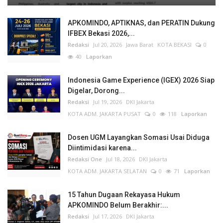
APKOMINDO, APTIKNAS, dan PERATIN Dukung
IFBEX Bekasi 2026,...
Redaksi
Jul 20, 2026
Jawa Barat
KOTA BEKASI
0
40
Laporkan
Indonesia Game Experience (IGEX) 2026 Siap
Digelar, Dorong...
Redaksi
Jul 19, 2026
DKI Jakarta
KOTA ADM. JAKARTA PUSAT
0
118
Laporkan
Dosen UGM Layangkan Somasi Usai Diduga
Diintimidasi karena...
Redaksi One
Jul 18, 2026
DKI Jakarta
KOTA ADM. JAKARTA SELATAN
0
71
Laporkan
15 Tahun Dugaan Rekayasa Hukum
APKOMINDO Belum Berakhir:...
Redaksi
Jul 17, 2026
DKI Jakarta