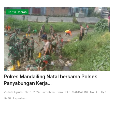
Kesehatan
Berita Daerah
Layanan Publik
Perempuan/Anak
Polres Mandailing Natal bersama Polsek
Panyabungan Kerja...
Zulkifli Liputo
Oct 1, 2024
Sumatera Utara
KAB. MANDAILING NATAL
0
60
Laporkan