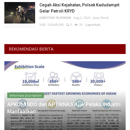
Cegah Aksi Kejahatan, Polsek Kadudampit
Gelar Patroli KRYD
DARSONO BUDIMAN
Aug 2, 2026
Jawa Barat
KAB. SUKABUMI
0
20
Laporkan
REKOMENDASI BERITA
Informasi Journalism
APKOMINDO dan APTIKNAS Ajak Pelaku Industri
Manfaatkan...
Redaksi
Jul 21, 2026
DKI Jakarta
KOTA ADM. JAKARTA PUSAT
0
40
Laporkan