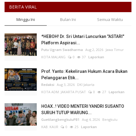
BERITA VIRAL
Minggu Ini
Bulan Ini
Semua Waktu
*HEBOH! Dr. Sri Untari Luncurkan "ASTARI"
Platform Aspirasi...
Putu Ugram Swadharma
Aug 2, 2026
Jawa Timur
KOTA MALANG
0
37
Laporkan
Prof. Yanto: Kekeliruan Hukum Acara Bukan
Pelanggaran Etik...
Redaksi
Aug 3, 2026
DKI Jakarta
KOTA ADM. JAKARTA PUSAT
0
27
Laporkan
HOAX..! VIDEO MENTERI YANDRI SUSANTO
SURUH TUTUP WARUNG...
GuetilangbengkuluPB1
Aug 4, 2026
Bengkulu
KAB. KAUR
0
25
Laporkan