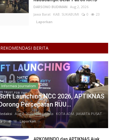
DARSONO BUDIMAN
Aug 2, 2026
Jawa Barat
KAB. SUKABUMI
0
23
Laporkan
REKOMENDASI BERITA
Informasi Journalism
Soft Launching NCC 2026, APTIKNAS
Dorong Percepatan RUU...
Redaksi
Aug 7, 2026
DKI Jakarta
KOTA ADM. JAKARTA PUSAT
0
18
Laporkan
APKOMINDO dan APTIKNAS Ajak