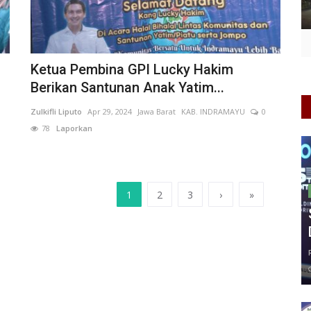
Ketua Pembina GPI Lucky Hakim
Berikan Santunan Anak Yatim...
Zulkifli Liputo
Apr 29, 2024
Jawa Barat
KAB. INDRAMAYU
0
78
Laporkan
1
2
3
›
»