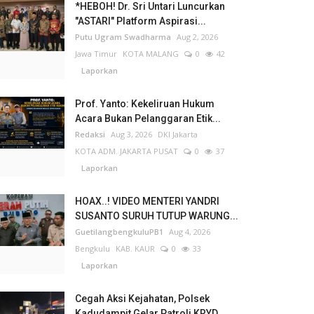
*HEBOH! Dr. Sri Untari Luncurkan
"ASTARI" Platform Aspirasi...
Putu Ugram Swadharma
Aug 2, 2026
Jawa Timur
KOTA MALANG
0
42
Laporkan
Prof. Yanto: Kekeliruan Hukum
Acara Bukan Pelanggaran Etik...
Redaksi
Aug 3, 2026
DKI Jakarta
KOTA ADM. JAKARTA PUSAT
0
37
Laporkan
HOAX..! VIDEO MENTERI YANDRI
SUSANTO SURUH TUTUP WARUNG...
GuetilangbengkuluPB1
Aug 4, 2026
Bengkulu
KAB. KAUR
0
33
Laporkan
Cegah Aksi Kejahatan, Polsek
Kadudampit Gelar Patroli KRYD