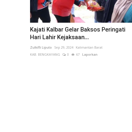
Kajati Kalbar Gelar Baksos Peringati
Hari Lahir Kejaksaan...
Zulkifli Liputo
Sep 29, 2024
Kalimantan Barat
KAB. BENGKAYANG
0
67
Laporkan