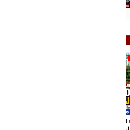
Warkop Digital
i
Lurah Losari Akui Sempat Ragu
K
Jalankan Program, Kini Gaspol...
M