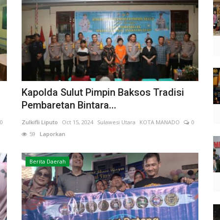
Kapolda Sulut Pimpin Baksos Tradisi
Pembaretan Bintara...
0
Zulkifli Liputo
Oct 15, 2024
Sulawesi Utara
KOTA MANADO
0
59
Laporkan
Berita Daerah