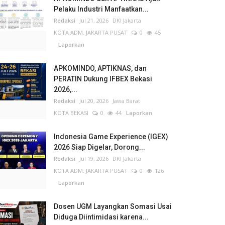
Pelaku Industri Manfaatkan...
Redaksi
Jul 21, 2026
DKI Jakarta
KOTA ADM. JAKARTA PUSAT
0
45
Laporkan
APKOMINDO, APTIKNAS, dan
PERATIN Dukung IFBEX Bekasi
2026,...
Redaksi
Jul 20, 2026
Jawa Barat
KOTA BEKASI
0
44
Laporkan
Indonesia Game Experience (IGEX)
2026 Siap Digelar, Dorong...
Redaksi
Jul 19, 2026
DKI Jakarta
KOTA ADM. JAKARTA PUSAT
0
126
Laporkan
Dosen UGM Layangkan Somasi Usai
Diduga Diintimidasi karena...