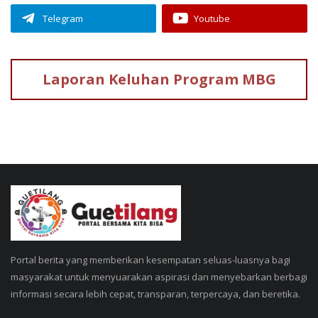
Telegram
Youtube
Laporan Keluhan
Program MBG
Portal berita yang memberikan kesempatan seluas-luasnya bagi
masyarakat untuk menyuarakan aspirasi dan menyebarkan berbagi
informasi secara lebih cepat, transparan, terpercaya, dan beretika.