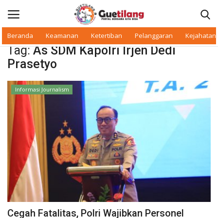
Beranda
Keamanan
Ketertiban
Pelanggaran
Kejahatan
Tag:
As SDM Kapolri Irjen Dedi
Masuk
Daftar
Prasetyo
Beranda
Informasi Journalism
Daerah
Makan Bergizi
Warkop Digital
Pelanggaran
Ketertiban
Cegah Fatalitas, Polri Wajibkan Personel