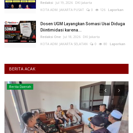
Redaksi
Jul 19, 2026
DKI Jakarta
KOTA ADM. JAKARTA PUSAT
0
126
Laporkan
Dosen UGM Layangkan Somasi Usai Diduga
Diintimidasi karena...
Redaksi One
Jul 18, 2026
DKI Jakarta
KOTA ADM. JAKARTA SELATAN
0
80
Laporkan
BERITA ACAK
Peristiwa