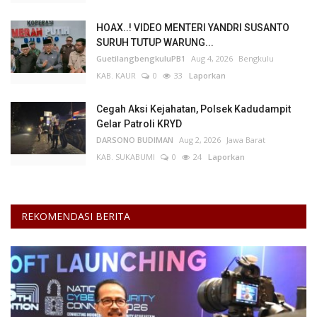
HOAX..! VIDEO MENTERI YANDRI SUSANTO
Kesehatan
SURUH TUTUP WARUNG...
GuetilangbengkuluPB1
Aug 4, 2026
Bengkulu
Layanan Publik
KAB. KAUR
0
33
Laporkan
Perempuan/Anak
Cegah Aksi Kejahatan, Polsek Kadudampit
Gelar Patroli KRYD
DARSONO BUDIMAN
Aug 2, 2026
Jawa Barat
KAB. SUKABUMI
0
24
Laporkan
REKOMENDASI BERITA