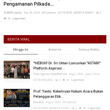
Pengamanan Pilkada...
Keamanan
Zulkifli Liputo
Sep 30, 2024
DKI Jakarta
KOTA ADM. JAKARTA BARAT
0
53
Laporkan
Kejahatan
Cybers Event
BERITA VIRAL
UMKM & Ekonomi Kreatif
Minggu Ini
Bulan Ini
Semua Waktu
Pekerja Migran Indonesia
*HEBOH! Dr. Sri Untari Luncurkan "ASTARI"
Platform Aspirasi...
Ekonomi
Putu Ugram Swadharma
Aug 2, 2026
Jawa Timur
KOTA MALANG
0
42
Laporkan
Pendidikan
Prof. Yanto: Kekeliruan Hukum Acara Bukan
Informasi Journalism
Pelanggaran Etik...
Redaksi
Aug 3, 2026
DKI Jakarta
KOTA ADM. JAKARTA PUSAT
0
38
Laporkan
Olahraga