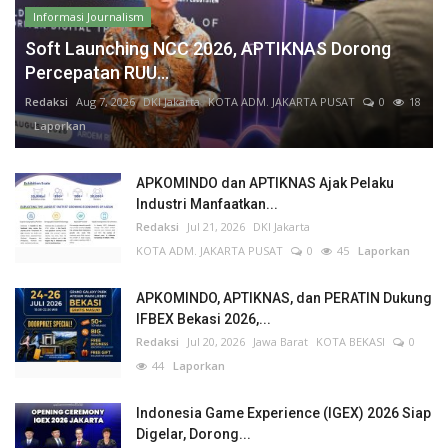
Informasi Journalism
Soft Launching NCC 2026, APTIKNAS Dorong
Percepatan RUU...
Redaksi
Aug 7, 2026
DKI Jakarta
KOTA ADM. JAKARTA PUSAT
0
18
Laporkan
APKOMINDO dan APTIKNAS Ajak Pelaku
Industri Manfaatkan...
Redaksi
Jul 21, 2026
DKI Jakarta
KOTA ADM. JAKARTA PUSAT
0
45
Laporkan
APKOMINDO, APTIKNAS, dan PERATIN Dukung
IFBEX Bekasi 2026,...
Redaksi
Jul 20, 2026
Jawa Barat
KOTA BEKASI
0
44
Laporkan
Indonesia Game Experience (IGEX) 2026 Siap
Digelar, Dorong...