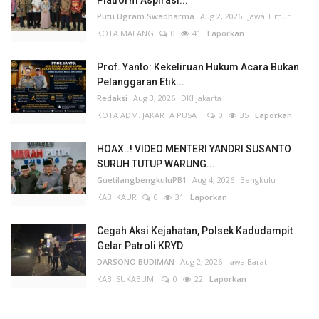
Putu Ugram Swadharma
Aug 2, 2026
Jawa Timur
KOTA MALANG
0
41
Laporkan
Prof. Yanto: Kekeliruan Hukum Acara Bukan
Pelanggaran Etik...
Redaksi
Aug 3, 2026
DKI Jakarta
KOTA ADM. JAKARTA PUSAT
0
35
Laporkan
HOAX..! VIDEO MENTERI YANDRI SUSANTO
SURUH TUTUP WARUNG...
GuetilangbengkuluPB1
Aug 4, 2026
Bengkulu
KAB. KAUR
0
31
Laporkan
Cegah Aksi Kejahatan, Polsek Kadudampit
Gelar Patroli KRYD
DARSONO BUDIMAN
Aug 2, 2026
Jawa Barat
KAB. SUKABUMI
0
22
Laporkan