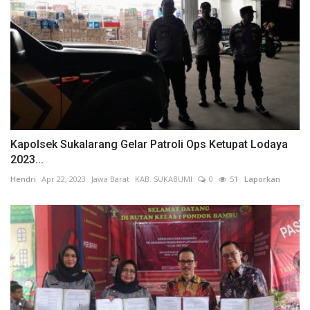
Kapolsek Sukalarang Gelar Patroli Ops Ketupat Lodaya
2023...
Hendri
Apr 22, 2023
Jawa Barat
KAB. SUKABUMI
0
51
Laporkan