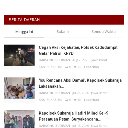
BERITA DAERAH
Minggu Ini
Bulan Ini
Semua Waktu
Cegah Aksi Kejahatan, Polsek Kadudampit
Gelar Patroli KRYD
DARSONO BUDIMAN
Aug 2, 2026
Jawa Barat
KAB. SUKABUMI
0
22
Laporkan
'Isu Rencana Aksi Damai', Kapolsek Sukaraja
Laksanakan...
DARSONO BUDIMAN
Jul 28, 2026
Jawa Barat
KAB. SUKABUMI
0
51
Laporkan
Kapolsek Sukaraja Hadiri Milad Ke -9
Persatuan Petani Suryakencana...
DARSONO BUDIMAN
Jul 18, 2026
Jawa Barat