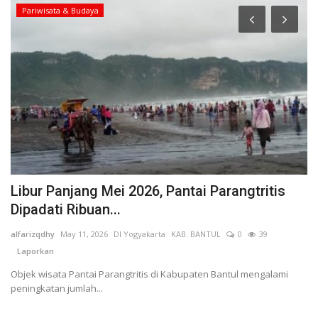
Pariwisata & Budaya
i
Libur Panjang Mei 2026, Pantai Parangtritis
K
Dipadati Ribuan...
T
36
alfarizqdhy
May 11, 2026
DI Yogyakarta
KAB. BANTUL
0
39
mu
Laporkan
L
Objek wisata Pantai Parangtritis di Kabupaten Bantul mengalami
pe
peningkatan jumlah...
fa