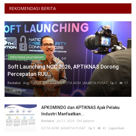
REKOMENDASI BERITA
Informasi Journalism
Soft Launching NCC 2026, APTIKNAS Dorong
Percepatan RUU...
Redaksi
Aug 7, 2026
DKI Jakarta
KOTA ADM. JAKARTA PUSAT
0
17
Laporkan
APKOMINDO dan APTIKNAS Ajak Pelaku
Industri Manfaatkan...
Redaksi
Jul 21, 2026
DKI Jakarta
KOTA ADM. JAKARTA PUSAT
0
43
Laporkan