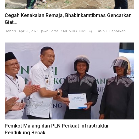
Cegah Kenakalan Remaja, Bhabinkamtibmas Gencarkan
Giat...
Hendri
Apr 26, 2023
Jawa Barat
KAB. SUKABUMI
0
53
Laporkan
Pemkot Malang dan PLN Perkuat Infrastruktur
Pendukung Becak...