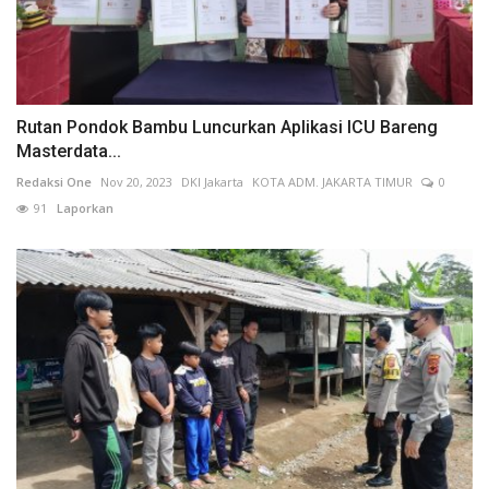
Rutan Pondok Bambu Luncurkan Aplikasi ICU Bareng
Masterdata...
Redaksi One
Nov 20, 2023
DKI Jakarta
KOTA ADM. JAKARTA TIMUR
0
91
Laporkan