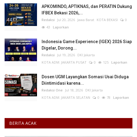
APKOMINDO, APTIKNAS, dan PERATIN Dukung
IFBEX Bekasi 2026,...
Redaksi
Jul 20, 2026
Jawa Barat
KOTA BEKASI
0
43
Laporkan
Indonesia Game Experience (IGEX) 2026 Siap
Digelar, Dorong...
Redaksi
Jul 19, 2026
DKI Jakarta
KOTA ADM. JAKARTA PUSAT
0
125
Laporkan
Dosen UGM Layangkan Somasi Usai Diduga
Diintimidasi karena...
Redaksi One
Jul 18, 2026
DKI Jakarta
KOTA ADM. JAKARTA SELATAN
0
78
Laporkan
BERITA ACAK