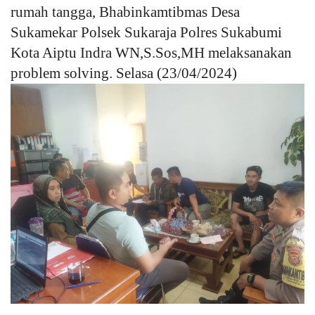
rumah tangga, Bhabinkamtibmas Desa
Sukamekar Polsek Sukaraja Polres Sukabumi
Kesehatan
Kota Aiptu Indra WN,S.Sos,MH melaksanakan
Layanan Publik
problem solving. Selasa (23/04/2024)
Perempuan/Anak