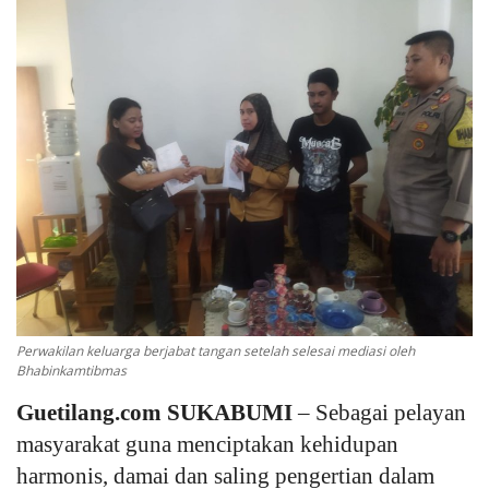
Keamanan
Kejahatan
Cybers Event
UMKM & Ekonomi Kreatif
Pekerja Migran Indonesia
Ekonomi
Perwakilan keluarga berjabat tangan setelah selesai mediasi oleh
Bhabinkamtibmas
Pendidikan
Guetilang.com SUKABUMI
– Sebagai pelayan
Informasi Journalism
masyarakat guna menciptakan kehidupan
harmonis, damai dan saling pengertian dalam
Olahraga