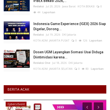
IFBEX Bekasi 2026,...
Redaksi
Jul 20, 2026
Jawa Barat
KOTA BEKASI
0
44
Laporkan
Indonesia Game Experience (IGEX) 2026 Siap
Digelar, Dorong...
Redaksi
Jul 19, 2026
DKI Jakarta
KOTA ADM. JAKARTA PUSAT
0
126
Laporkan
Dosen UGM Layangkan Somasi Usai Diduga
Diintimidasi karena...
Redaksi One
Jul 18, 2026
DKI Jakarta
KOTA ADM. JAKARTA SELATAN
0
80
Laporkan
BERITA ACAK
Olahraga