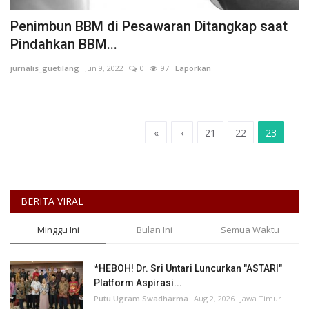
Keamanan
Penimbun BBM di Pesawaran Ditangkap saat
Pindahkan BBM...
Kejahatan
jurnalis_guetilang
Jun 9, 2022
0
97
Laporkan
Cybers Event
UMKM & Ekonomi Kreatif
«
‹
21
22
23
Pekerja Migran Indonesia
Ekonomi
BERITA VIRAL
Minggu Ini
Bulan Ini
Semua Waktu
Pendidikan
*HEBOH! Dr. Sri Untari Luncurkan "ASTARI"
Informasi Journalism
Platform Aspirasi...
Putu Ugram Swadharma
Aug 2, 2026
Jawa Timur
Olahraga