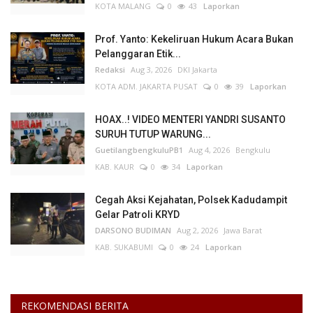
KOTA MALANG
0
43
Laporkan
Kesehatan
Prof. Yanto: Kekeliruan Hukum Acara Bukan
Pelanggaran Etik...
Layanan Publik
Redaksi
Aug 3, 2026
DKI Jakarta
KOTA ADM. JAKARTA PUSAT
0
39
Laporkan
Perempuan/Anak
HOAX..! VIDEO MENTERI YANDRI SUSANTO
SURUH TUTUP WARUNG...
GuetilangbengkuluPB1
Aug 4, 2026
Bengkulu
KAB. KAUR
0
34
Laporkan
Cegah Aksi Kejahatan, Polsek Kadudampit
Gelar Patroli KRYD
DARSONO BUDIMAN
Aug 2, 2026
Jawa Barat
KAB. SUKABUMI
0
24
Laporkan
REKOMENDASI BERITA