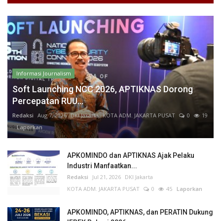
Informasi Journalism
Soft Launching NCC 2026, APTIKNAS Dorong
Percepatan RUU...
Redaksi
Aug 7, 2026
DKI Jakarta
KOTA ADM. JAKARTA PUSAT
0
19
Laporkan
APKOMINDO dan APTIKNAS Ajak Pelaku
Industri Manfaatkan...
Redaksi
Jul 21, 2026
DKI Jakarta
KOTA ADM. JAKARTA PUSAT
0
45
Laporkan
APKOMINDO, APTIKNAS, dan PERATIN Dukung