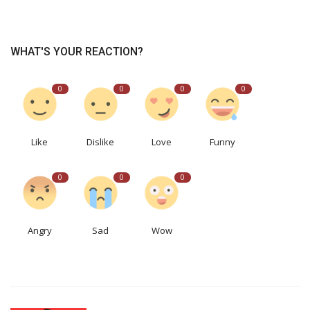
WHAT'S YOUR REACTION?
0
0
0
0
Like
Dislike
Love
Funny
0
0
0
Angry
Sad
Wow