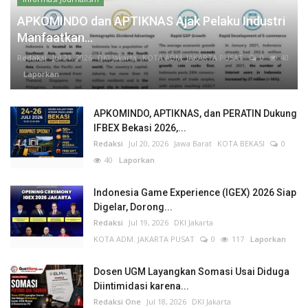
APKOMINDO dan APTIKNAS Ajak Pelaku Industri
Manfaatkan...
Redaksi
Jul 21, 2026
DKI Jakarta
KOTA ADM. JAKARTA PUSAT
0
40
Laporkan
APKOMINDO, APTIKNAS, dan PERATIN Dukung
IFBEX Bekasi 2026,...
Redaksi
Jul 20, 2026
Jawa Barat
KOTA BEKASI
0
40
Laporkan
Indonesia Game Experience (IGEX) 2026 Siap
Digelar, Dorong...
Redaksi
Jul 19, 2026
DKI Jakarta
KOTA ADM. JAKARTA PUSAT
0
117
Laporkan
Dosen UGM Layangkan Somasi Usai Diduga
Diintimidasi karena...
Redaksi One
Jul 18, 2026
DKI Jakarta