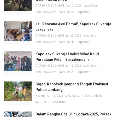
DARSONO BUDIMAN
Aug 2, 2026
Jawa Barat
KAB. SUKABUMI
0
20
Laporkan
'Isu Rencana Aksi Damai', Kapolsek Sukaraja
Laksanakan...
DARSONO BUDIMAN
Jul 28, 2026
Jawa Barat
KAB. SUKABUMI
0
48
Laporkan
Kapolsek Sukaraja Hadiri Milad Ke -9
Persatuan Petani Suryakencana...
DARSONO BUDIMAN
Jul 18, 2026
Jawa Barat
KAB. SUKABUMI
0
28
Laporkan
Sigap, Kapolsek jampang Tengah Evakuasi
Pohon tumbang
Hendri
Jan 16, 2026
Jawa Barat
KAB. SUKABUMI
0
67
Laporkan
Dalam Rangka Ops Lilin Lodaya 2025, Polsek