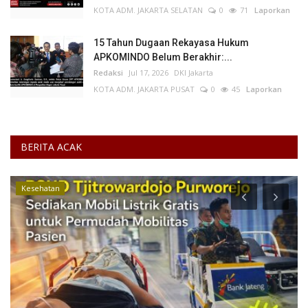
KOTA ADM. JAKARTA SELATAN
0
71
Laporkan
15 Tahun Dugaan Rekayasa Hukum
APKOMINDO Belum Berakhir:...
Redaksi
Jul 17, 2026
DKI Jakarta
KOTA ADM. JAKARTA PUSAT
0
45
Laporkan
BERITA ACAK
Kesehatan