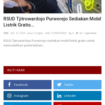
RSUD Tjitrowardojo Purworejo Sediakan Mobil
W
Listrik Gratis...
B
ANK
Apr 13, 2026
Jawa Tengah
KAB. PURWOREJO
0
66
Laporkan
WD
RSUD Tjitrowardojo Purworejo sediakan mobil listrik gratis untuk
memudahkan pemindahan...
Wa
ke
IKUTI KAMI
Facebook
Twitter
Instagram
Linkedin