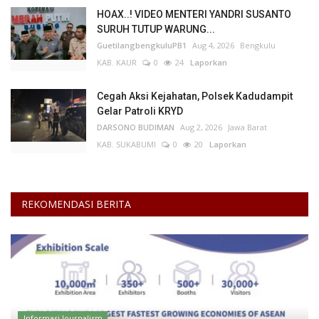
HOAX..! VIDEO MENTERI YANDRI SUSANTO
SURUH TUTUP WARUNG...
GuetilangbengkuluPB1
Aug 4, 2026
Bengkulu
KAB. KAUR
0
24
Laporkan
Cegah Aksi Kejahatan, Polsek Kadudampit
Gelar Patroli KRYD
DARSONO BUDIMAN
Aug 2, 2026
Jawa Barat
KAB. SUKABUMI
0
20
Laporkan
REKOMENDASI BERITA
Informasi Journalism