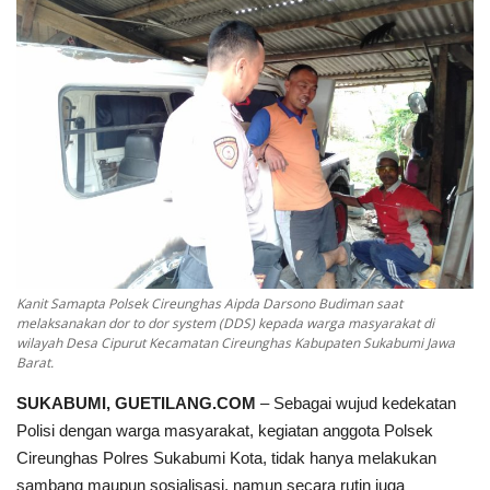
Keamanan
Kejahatan
Cybers Event
UMKM & Ekonomi Kreatif
Pekerja Migran Indonesia
Kanit Samapta Polsek Cireunghas Aipda Darsono Budiman saat
Ekonomi
melaksanakan dor to dor system (DDS) kepada warga masyarakat di
wilayah Desa Cipurut Kecamatan Cireunghas Kabupaten Sukabumi Jawa
Barat.
Pendidikan
SUKABUMI, GUETILANG.COM
– Sebagai wujud kedekatan
Informasi Journalism
Polisi dengan warga masyarakat, kegiatan anggota Polsek
Cireunghas Polres Sukabumi Kota, tidak hanya melakukan
Olahraga
sambang maupun sosialisasi, namun secara rutin juga