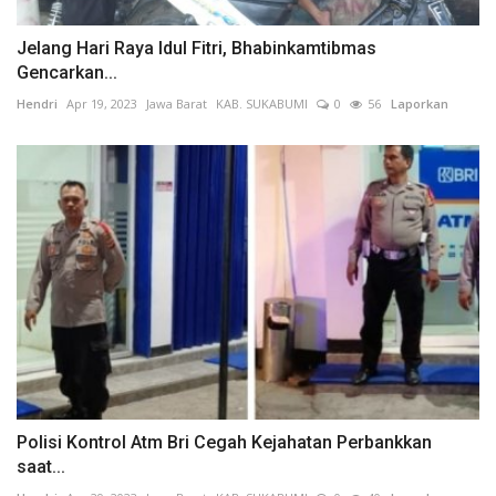
Jelang Hari Raya Idul Fitri, Bhabinkamtibmas
Gencarkan...
Hendri
Apr 19, 2023
Jawa Barat
KAB. SUKABUMI
0
56
Laporkan
Polisi Kontrol Atm Bri Cegah Kejahatan Perbankkan
saat...