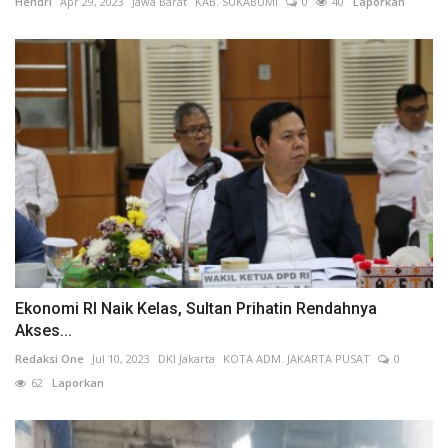
Hendri
Apr 29, 2023
Jawa Barat
KAB. SUKABUMI
0
40
Laporkan
Ekonomi RI Naik Kelas, Sultan Prihatin Rendahnya
Akses...
Redaksi One
Jul 10, 2023
DKI Jakarta
KOTA ADM. JAKARTA PUSAT
0
62
Laporkan