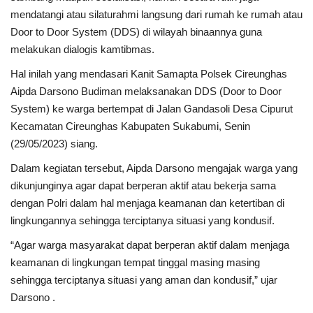
mendatangi atau silaturahmi langsung dari rumah ke rumah atau
Kesehatan
Door to Door System (DDS) di wilayah binaannya guna
melakukan dialogis kamtibmas.
Layanan Publik
Hal inilah yang mendasari Kanit Samapta Polsek Cireunghas
Aipda Darsono Budiman melaksanakan DDS (Door to Door
Perempuan/Anak
System) ke warga bertempat di Jalan Gandasoli Desa Cipurut
Kecamatan Cireunghas Kabupaten Sukabumi, Senin
(29/05/2023) siang.
Dalam kegiatan tersebut, Aipda Darsono mengajak warga yang
dikunjunginya agar dapat berperan aktif atau bekerja sama
dengan Polri dalam hal menjaga keamanan dan ketertiban di
lingkungannya sehingga terciptanya situasi yang kondusif.
“Agar warga masyarakat dapat berperan aktif dalam menjaga
keamanan di lingkungan tempat tinggal masing masing
sehingga terciptanya situasi yang aman dan kondusif,” ujar
Darsono .