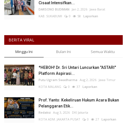
Cisaat Intensifkan...
DARSONO BUDIMAN
Jan 2, 2026
Jawa Barat
KAB. SUKABUMI
0
58
Laporkan
BERITA VIRAL
Minggu Ini
Bulan Ini
Semua Waktu
*HEBOH! Dr. Sri Untari Luncurkan "ASTARI"
Platform Aspirasi...
Putu Ugram Swadharma
Aug 2, 2026
Jawa Timur
KOTA MALANG
0
37
Laporkan
Prof. Yanto: Kekeliruan Hukum Acara Bukan
Pelanggaran Etik...
Redaksi
Aug 3, 2026
DKI Jakarta
KOTA ADM. JAKARTA PUSAT
0
27
Laporkan