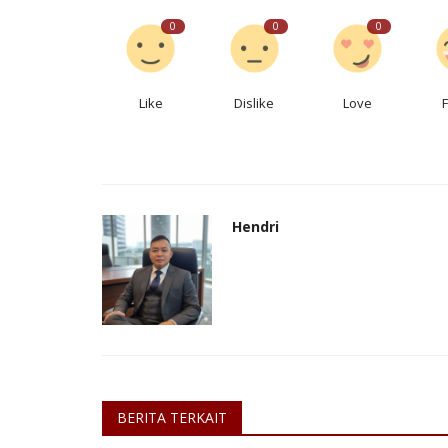
0
0
0
Like
Dislike
Love
Hendri
BERITA TERKAIT