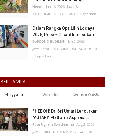
Hendri
Jan 16, 2026
Jawa Barat
KAB. SUKABUMI
0
67
Laporkan
Dalam Rangka Ops Lilin Lodaya
2025, Polsek Cisaat Intensifkan...
DARSONO BUDIMAN
Jan 2, 2026
Jawa Barat
KAB. SUKABUMI
0
58
Laporkan
BERITA VIRAL
Minggu Ini
Bulan Ini
Semua Waktu
*HEBOH! Dr. Sri Untari Luncurkan
"ASTARI" Platform Aspirasi...
Putu Ugram Swadharma
Aug 2, 2026
Jawa Timur
KOTA MALANG
0
41