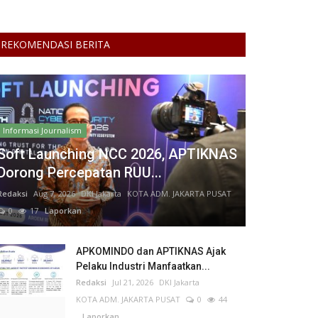
REKOMENDASI BERITA
Informasi Journalism
Soft Launching NCC 2026, APTIKNAS
Dorong Percepatan RUU...
Redaksi
Aug 7, 2026
DKI Jakarta
KOTA ADM. JAKARTA PUSAT
0
17
Laporkan
APKOMINDO dan APTIKNAS Ajak
Pelaku Industri Manfaatkan...
Redaksi
Jul 21, 2026
DKI Jakarta
KOTA ADM. JAKARTA PUSAT
0
44
Laporkan