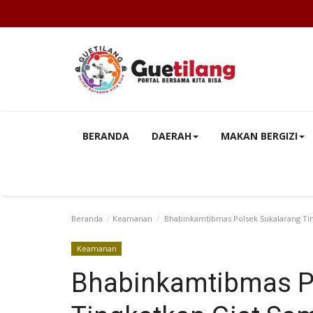
BERANDA
DAERAH
MAKAN BERGIZI
Beranda
Keamanan
Bhabinkamtibmas Polsek Sukalarang Ti
Keamanan
Bhabinkamtibmas P