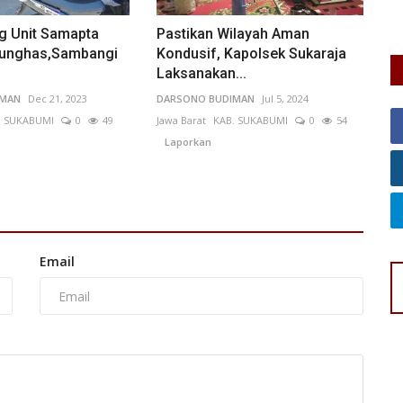
UM
ng Unit Samapta
Pastikan Wilayah Aman
eunghas,Sambangi
Kondusif, Kapolsek Sukaraja
Laksanakan...
IMAN
Dec 21, 2023
DARSONO BUDIMAN
Jul 5, 2024
. SUKABUMI
0
49
Jawa Barat
KAB. SUKABUMI
0
54
Laporkan
Email