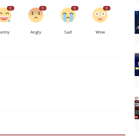
0
0
0
0
Funny
Angry
Sad
Wow