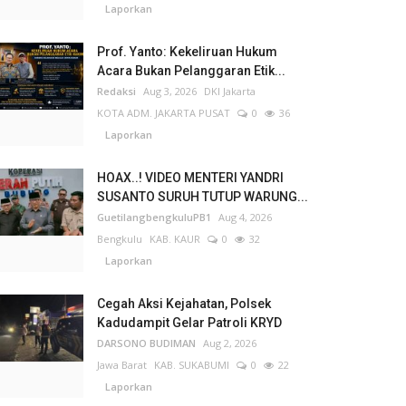
Laporkan
Prof. Yanto: Kekeliruan Hukum
Acara Bukan Pelanggaran Etik...
Redaksi
Aug 3, 2026
DKI Jakarta
KOTA ADM. JAKARTA PUSAT
0
36
Laporkan
HOAX..! VIDEO MENTERI YANDRI
SUSANTO SURUH TUTUP WARUNG...
GuetilangbengkuluPB1
Aug 4, 2026
Bengkulu
KAB. KAUR
0
32
Laporkan
Cegah Aksi Kejahatan, Polsek
Kadudampit Gelar Patroli KRYD
DARSONO BUDIMAN
Aug 2, 2026
Jawa Barat
KAB. SUKABUMI
0
22
Laporkan