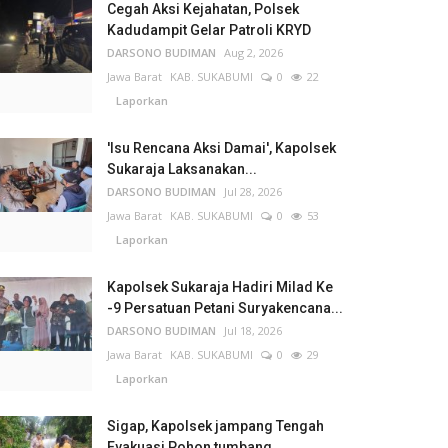
Cegah Aksi Kejahatan, Polsek
Kadudampit Gelar Patroli KRYD
DARSONO BUDIMAN
Aug 2, 2026
Jawa Barat
KAB. SUKABUMI
0
22
Laporkan
'Isu Rencana Aksi Damai', Kapolsek
Sukaraja Laksanakan...
DARSONO BUDIMAN
Jul 28, 2026
Jawa Barat
KAB. SUKABUMI
0
53
Laporkan
Kapolsek Sukaraja Hadiri Milad Ke
-9 Persatuan Petani Suryakencana...
DARSONO BUDIMAN
Jul 18, 2026
Jawa Barat
KAB. SUKABUMI
0
29
Laporkan
Sigap, Kapolsek jampang Tengah
Evakuasi Pohon tumbang