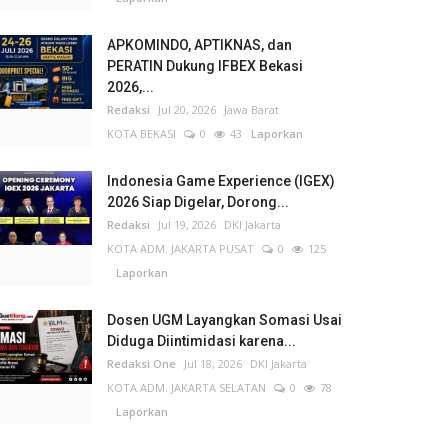
APKOMINDO, APTIKNAS, dan
PERATIN Dukung IFBEX Bekasi
2026,...
Redaksi
Jul 20, 2026
Jawa Barat
KOTA BEKASI
0
43
Laporkan
Indonesia Game Experience (IGEX)
2026 Siap Digelar, Dorong...
Redaksi
Jul 19, 2026
DKI Jakarta
KOTA ADM. JAKARTA PUSAT
0
125
Laporkan
Dosen UGM Layangkan Somasi Usai
Diduga Diintimidasi karena...
Redaksi One
Jul 18, 2026
DKI Jakarta
KOTA ADM. JAKARTA SELATAN
0
78
Laporkan