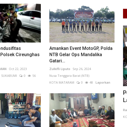
Kesehatan
ndusifitas
Amankan Event MotoGP, Polda
Polsek Cireunghas
NTB Gelar Ops Mandalika
Gatari...
IMAN
Oct 22, 2023
Zulkifli Liputo
Sep 26, 2024
. SUKABUMI
0
56
Nusa Tenggara Barat (NTB)
KOTA MATARAM
0
48
Laporkan
n Publik
Pemerintah Kalimantan Barat Perkuat
H
Layanan Kesehatan Preventif...
M
GYAKARTA
Rahma Brahmana
Jul 23, 2026
Kalimantan Barat
De
KOTA PONTIANAK
0
21
Laporkan
KO
polisian
Ha