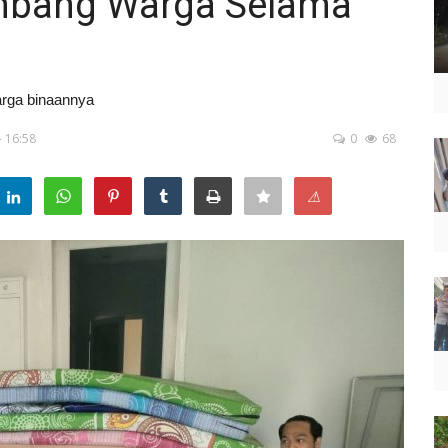
ambang Warga Selama
rga binaannya
- 16:58
0
68
⚠