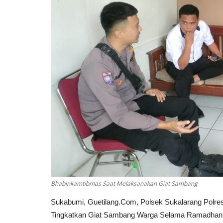
Bhabinkamtibmas Saat Melaksanakan Giat Sambang
Sukabumi, Guetilang.Com, Polsek Sukalarang Polre
Tingkatkan Giat Sambang Warga Selama Ramadhan