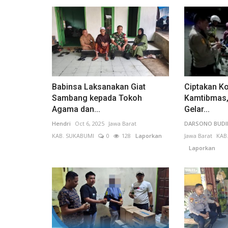
Layanan Publik
Babinsa Laksanakan Giat
Ciptakan Ko
Sambang kepada Tokoh
Kamtibmas,
Agama dan...
Gelar...
Hendri
Oct 6, 2025
Jawa Barat
DARSONO BUD
KAB. SUKABUMI
0
128
Laporkan
Jawa Barat
KAB
Laporkan
Operasi Ketupat Digelar, Layana
Diperkuat untuk...
Miftadayung
Mar 26, 2026
DI Yogyakarta
KOTA YO
0
42
Laporkan
Operasi Ketupat yang diselenggarakan oleh Ke