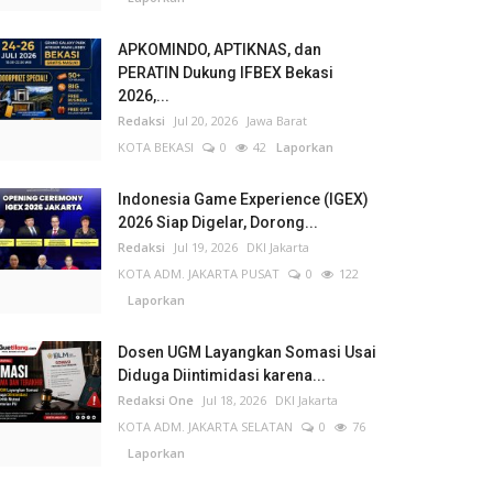
APKOMINDO, APTIKNAS, dan
PERATIN Dukung IFBEX Bekasi
2026,...
Redaksi
Jul 20, 2026
Jawa Barat
KOTA BEKASI
0
42
Laporkan
Indonesia Game Experience (IGEX)
2026 Siap Digelar, Dorong...
Redaksi
Jul 19, 2026
DKI Jakarta
KOTA ADM. JAKARTA PUSAT
0
122
Laporkan
Dosen UGM Layangkan Somasi Usai
Diduga Diintimidasi karena...
Redaksi One
Jul 18, 2026
DKI Jakarta
KOTA ADM. JAKARTA SELATAN
0
76
Laporkan