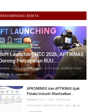
REKOMENDASI BERITA
Informasi Journalism
Soft Launching NCC 2026, APTIKNAS
Dorong Percepatan RUU...
Redaksi
Aug 7, 2026
DKI Jakarta
KOTA ADM. JAKARTA PUSAT
0
12
Laporkan
APKOMINDO dan APTIKNAS Ajak
Pelaku Industri Manfaatkan...
Redaksi
Jul 21, 2026
DKI Jakarta
KOTA ADM. JAKARTA PUSAT
0
42
Laporkan