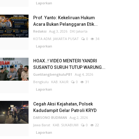
Laporkan
Prof. Yanto: Kekeliruan Hukum
Acara Bukan Pelanggaran Etik...
Redaksi
Aug 3, 2026
DKI Jakarta
KOTA ADM. JAKARTA PUSAT
0
34
Laporkan
HOAX..! VIDEO MENTERI YANDRI
SUSANTO SURUH TUTUP WARUNG...
GuetilangbengkuluPB1
Aug 4, 2026
Bengkulu
KAB. KAUR
0
31
Laporkan
Cegah Aksi Kejahatan, Polsek
Kadudampit Gelar Patroli KRYD
DARSONO BUDIMAN
Aug 2, 2026
Jawa Barat
KAB. SUKABUMI
0
22
Laporkan