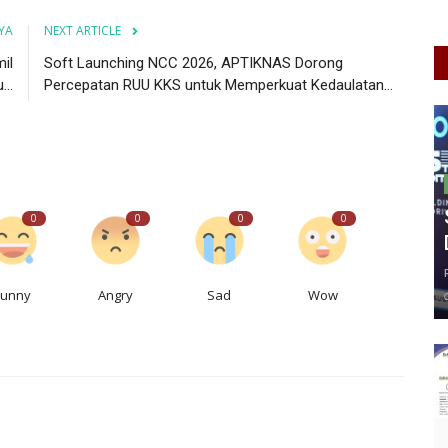
YA
NEXT ARTICLE
il
Soft Launching NCC 2026, APTIKNAS Dorong
..
Percepatan RUU KKS untuk Memperkuat Kedaulatan...
0
0
0
0
Funny
Angry
Sad
Wow