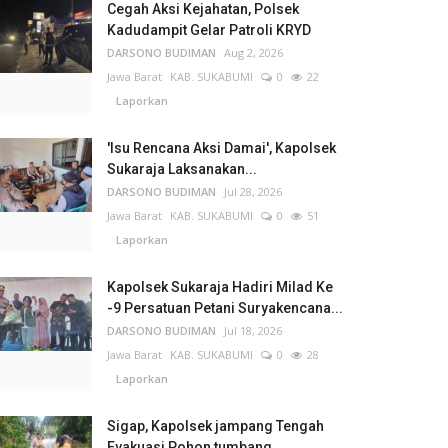
Cegah Aksi Kejahatan, Polsek
Kadudampit Gelar Patroli KRYD
DARSONO BUDIMAN
Aug 2, 2026
Jawa Barat
KAB. SUKABUMI
0
22
Laporkan
'Isu Rencana Aksi Damai', Kapolsek
Sukaraja Laksanakan...
DARSONO BUDIMAN
Jul 28, 2026
Jawa Barat
KAB. SUKABUMI
0
51
Laporkan
Kapolsek Sukaraja Hadiri Milad Ke
-9 Persatuan Petani Suryakencana...
DARSONO BUDIMAN
Jul 18, 2026
Jawa Barat
KAB. SUKABUMI
0
28
Laporkan
Sigap, Kapolsek jampang Tengah
Evakuasi Pohon tumbang