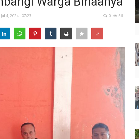
mbangi Warga Binaanya
Jul 4, 2024 - 07:23
0
56
⚠