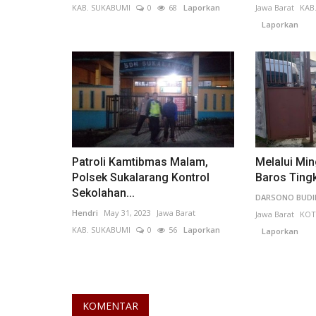
KAB. SUKABUMI
0
68
Laporkan
Jawa Barat
KAB
Laporkan
Ideologi
Patroli Kamtibmas Malam,
Melalui Min
Polsek Sukalarang Kontrol
Baros Tingk
Sekolahan...
DARSONO BUD
Hendri
May 31, 2023
Jawa Barat
Jawa Barat
KOT
Renungan Suci di Taman Maka
KAB. SUKABUMI
0
56
Laporkan
Laporkan
Pahlawan Suryakencana: Menge
INDRA W N
Aug 18, 2024
Jawa Barat
KOTA SUKABUM
104
Laporkan
KOMENTAR