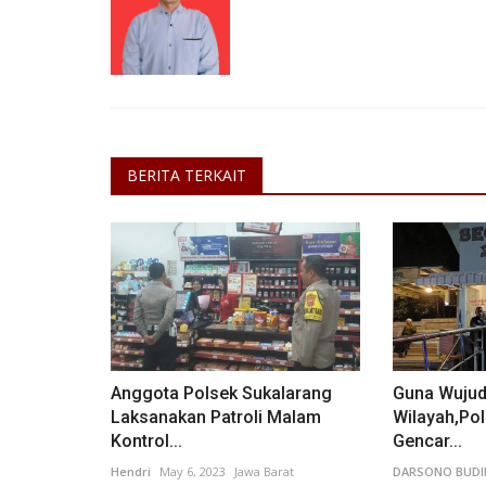
BERITA TERKAIT
Anggota Polsek Sukalarang
Guna Wujud
Laksanakan Patroli Malam
Wilayah,Pol
Kontrol...
Gencar...
Hendri
May 6, 2023
Jawa Barat
DARSONO BUD