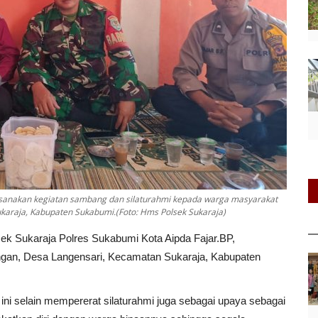
ksanakan kegiatan sambang dan silaturahmi kepada warga masyarakat
karaja, Kabupaten Sukabumi.(Foto: Hms Polsek Sukaraja)
k Sukaraja Polres Sukabumi Kota Aipda Fajar.BP,
gan, Desa Langensari, Kecamatan Sukaraja, Kabupaten
ini selain mempererat silaturahmi juga sebagai upaya sebagai