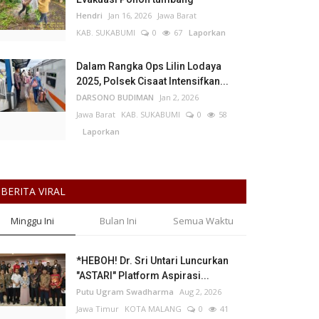
Hendri
Jan 16, 2026
Jawa Barat
KAB. SUKABUMI
0
67
Laporkan
Dalam Rangka Ops Lilin Lodaya
2025, Polsek Cisaat Intensifkan...
DARSONO BUDIMAN
Jan 2, 2026
Jawa Barat
KAB. SUKABUMI
0
58
Laporkan
BERITA VIRAL
Minggu Ini
Bulan Ini
Semua Waktu
*HEBOH! Dr. Sri Untari Luncurkan
"ASTARI" Platform Aspirasi...
Putu Ugram Swadharma
Aug 2, 2026
Jawa Timur
KOTA MALANG
0
41