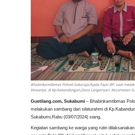
Bhabinkamtibmas Polsek Sukaraja,Aipda Fajar.BP, saat mela
binaanya, di Kp.Kabandungan,Desa Langensari, Kecamatan Su
Guetilang.com, Sukabumi
– Bhabinkamtibmas Polse
melakukan sambang dan silaturahmi di Kp.Kabandun
Sukabumi,Rabu (03/07/2024) siang.
Kegiatan sambang ke warga yang rutin dilaksanakan 