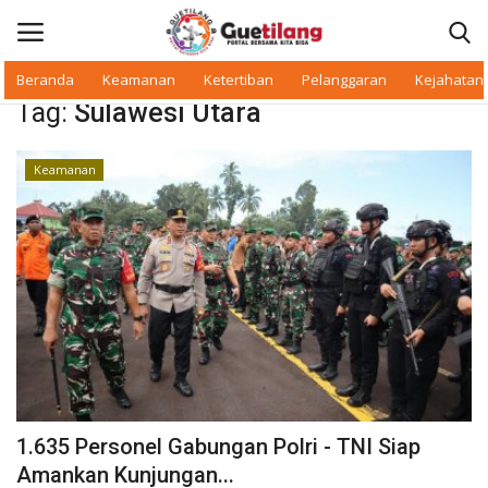
Beranda
Keamanan
Ketertiban
Pelanggaran
Kejahatan
Tag:
Sulawesi Utara
Masuk
Daftar
Keamanan
Beranda
Daerah
Makan Bergizi
Warkop Digital
Pelanggaran
1.635 Personel Gabungan Polri - TNI Siap
Ketertiban
Amankan Kunjungan...