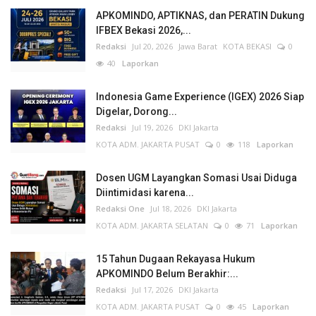
APKOMINDO, APTIKNAS, dan PERATIN Dukung
IFBEX Bekasi 2026,...
Redaksi
Jul 20, 2026
Jawa Barat
KOTA BEKASI
0
40
Laporkan
Indonesia Game Experience (IGEX) 2026 Siap
Digelar, Dorong...
Redaksi
Jul 19, 2026
DKI Jakarta
KOTA ADM. JAKARTA PUSAT
0
118
Laporkan
Dosen UGM Layangkan Somasi Usai Diduga
Diintimidasi karena...
Redaksi One
Jul 18, 2026
DKI Jakarta
KOTA ADM. JAKARTA SELATAN
0
71
Laporkan
15 Tahun Dugaan Rekayasa Hukum
APKOMINDO Belum Berakhir:...
Redaksi
Jul 17, 2026
DKI Jakarta
KOTA ADM. JAKARTA PUSAT
0
45
Laporkan