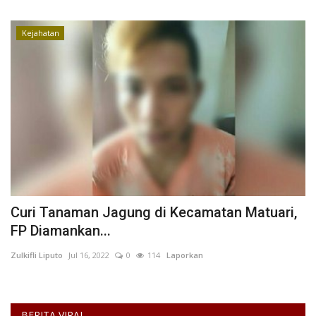
Kesehatan
Kejahatan
Layanan Publik
Perempuan/Anak
Curi Tanaman Jagung di Kecamatan Matuari,
FP Diamankan...
Zulkifli Liputo
Jul 16, 2022
0
114
Laporkan
BERITA VIRAL