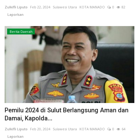
Zulkifli Liputo
Feb 22, 2024
Sulawesi Utara
KOTA MANADO
0
82
Keamanan
Laporkan
Kejahatan
Berita Daerah
Cybers Event
UMKM & Ekonomi Kreatif
Pekerja Migran Indonesia
Ekonomi
Pendidikan
Pemilu 2024 di Sulut Berlangsung Aman dan
Damai, Kapolda...
Informasi Journalism
Zulkifli Liputo
Feb 20, 2024
Sulawesi Utara
KOTA MANADO
0
64
Laporkan
Olahraga