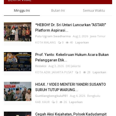
Minggu Ini
Bulan Ini
Semua Waktu
*HEBOH! Dr. Sri Untari Luncurkan "ASTARI"
Platform Aspirasi...
Putu Ugram Swadharma
Aug 2, 2026
Jawa Timur
KOTA MALANG
0
40
Laporkan
Prof. Yanto: Kekeliruan Hukum Acara Bukan
Pelanggaran Etik...
Redaksi
Aug 3, 2026
DKI Jakarta
KOTA ADM. JAKARTA PUSAT
0
28
Laporkan
HOAX..! VIDEO MENTERI YANDRI SUSANTO
SURUH TUTUP WARUNG...
GuetilangbengkuluPB1
Aug 4, 2026
Bengkulu
KAB. KAUR
0
26
Laporkan
Cegah Aksi Kejahatan, Polsek Kadudampit