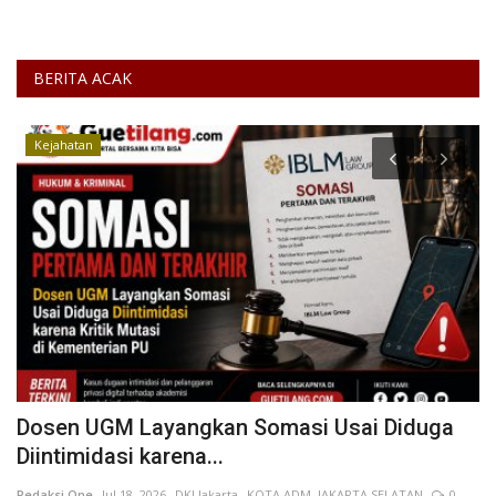
BERITA ACAK
Kejahatan
Dosen UGM Layangkan Somasi Usai Diduga
W
Diintimidasi karena...
K
Redaksi One
Jul 18, 2026
DKI Jakarta
KOTA ADM. JAKARTA SELATAN
0
De