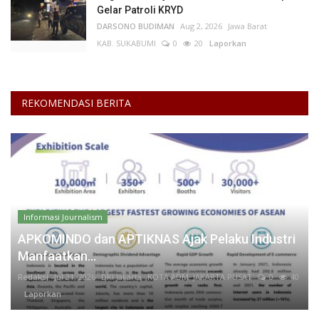
Gelar Patroli KRYD
DARSONO BUDIMAN
Aug 2, 2026
Jawa Barat
KAB. SUKABUMI
0
20
Laporkan
REKOMENDASI BERITA
Informasi Journalism
APKOMINDO dan APTIKNAS Ajak Pelaku Industri
Manfaatkan...
Redaksi
Jul 21, 2026
DKI Jakarta
KOTA ADM. JAKARTA PUSAT
0
40
Laporkan