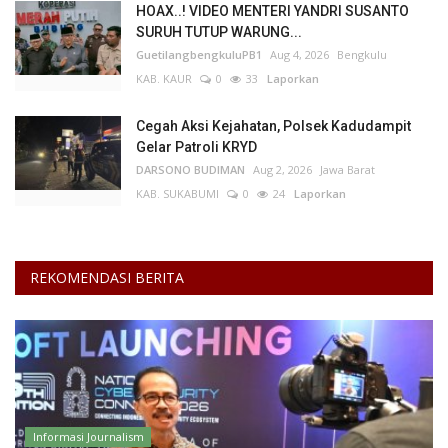
HOAX..! VIDEO MENTERI YANDRI SUSANTO
SURUH TUTUP WARUNG...
Kesehatan
GuetilangbengkuluPB1
Aug 4, 2026
Bengkulu
KAB. KAUR
0
33
Laporkan
Layanan Publik
Cegah Aksi Kejahatan, Polsek Kadudampit
Perempuan/Anak
Gelar Patroli KRYD
DARSONO BUDIMAN
Aug 2, 2026
Jawa Barat
KAB. SUKABUMI
0
24
Laporkan
REKOMENDASI BERITA
Informasi Journalism