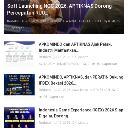
Soft Launching NCC 2026, APTIKNAS Dorong
Percepatan RUU...
Redaksi
Aug 7, 2026
DKI Jakarta
KOTA ADM. JAKARTA PUSAT
0
18
Laporkan
APKOMINDO dan APTIKNAS Ajak Pelaku
Industri Manfaatkan...
Redaksi
Jul 21, 2026
DKI Jakarta
KOTA ADM. JAKARTA PUSAT
0
45
Laporkan
APKOMINDO, APTIKNAS, dan PERATIN Dukung
IFBEX Bekasi 2026,...
Redaksi
Jul 20, 2026
Jawa Barat
KOTA BEKASI
0
44
Laporkan
Indonesia Game Experience (IGEX) 2026 Siap
Digelar, Dorong...
Redaksi
Jul 19, 2026
DKI Jakarta