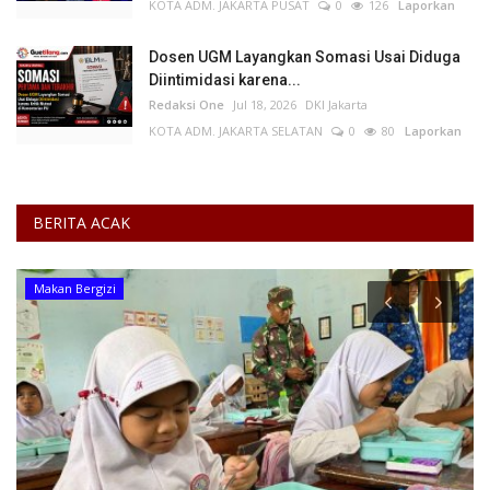
KOTA ADM. JAKARTA PUSAT
0
126
Laporkan
Dosen UGM Layangkan Somasi Usai Diduga
Diintimidasi karena...
Redaksi One
Jul 18, 2026
DKI Jakarta
KOTA ADM. JAKARTA SELATAN
0
80
Laporkan
BERITA ACAK
Pendidikan