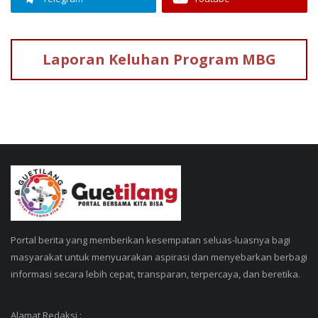
Laporan Keluhan
Program MBG
Portal berita yang memberikan kesempatan seluas-luasnya bagi
masyarakat untuk menyuarakan aspirasi dan menyebarkan berbagi
informasi secara lebih cepat, transparan, terpercaya, dan beretika.
Alamat Redaksi :