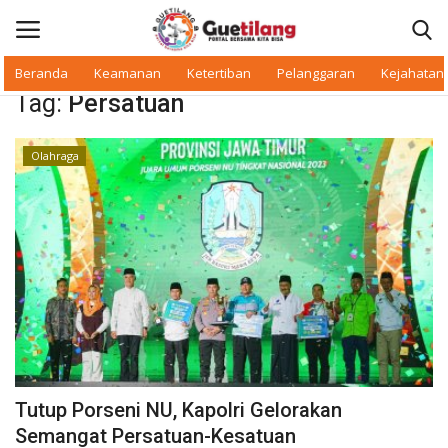
Beranda
Keamanan
Ketertiban
Pelanggaran
Kejahatan
Tag:
Persatuan
Masuk
Daftar
Olahraga
Beranda
Daerah
Makan Bergizi
Warkop Digital
Pelanggaran
Tutup Porseni NU, Kapolri Gelorakan
Ketertiban
Semangat Persatuan-Kesatuan