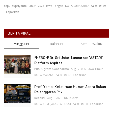
cepu_supriyanto
Jan 24, 2023
Jawa Tengah
KOTA SURAKARTA
0
69
Keamanan
Laporkan
Kejahatan
BERITA VIRAL
Cybers Event
Minggu Ini
Bulan Ini
Semua Waktu
UMKM & Ekonomi Kreatif
*HEBOH! Dr. Sri Untari Luncurkan "ASTARI"
Pekerja Migran Indonesia
Platform Aspirasi...
Putu Ugram Swadharma
Aug 2, 2026
Jawa Timur
Ekonomi
KOTA MALANG
0
42
Laporkan
Pendidikan
Prof. Yanto: Kekeliruan Hukum Acara Bukan
Pelanggaran Etik...
Redaksi
Aug 3, 2026
DKI Jakarta
Informasi Journalism
KOTA ADM. JAKARTA PUSAT
0
38
Laporkan
Olahraga