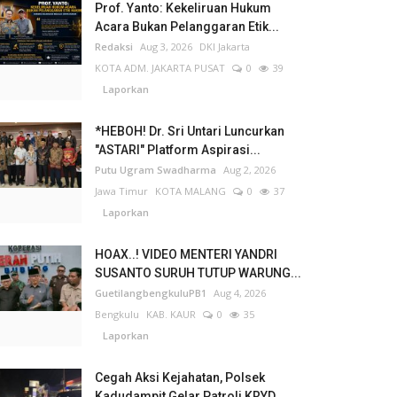
Prof. Yanto: Kekeliruan Hukum
Acara Bukan Pelanggaran Etik...
Redaksi
Aug 3, 2026
DKI Jakarta
KOTA ADM. JAKARTA PUSAT
0
39
Laporkan
*HEBOH! Dr. Sri Untari Luncurkan
"ASTARI" Platform Aspirasi...
Putu Ugram Swadharma
Aug 2, 2026
Jawa Timur
KOTA MALANG
0
37
Laporkan
HOAX..! VIDEO MENTERI YANDRI
SUSANTO SURUH TUTUP WARUNG...
GuetilangbengkuluPB1
Aug 4, 2026
Bengkulu
KAB. KAUR
0
35
Laporkan
Cegah Aksi Kejahatan, Polsek
Kadudampit Gelar Patroli KRYD