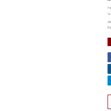
I
0
89
Hafizh Dzulfiqar S
Apr 17, 2026
Jawa Barat
KOTA BANDUNG
An
0
52
Laporkan
KO
Akibat intensitas hujan tinggi yang sering mengguyur
Pe
Bandung sepanjang bulan April...
wi