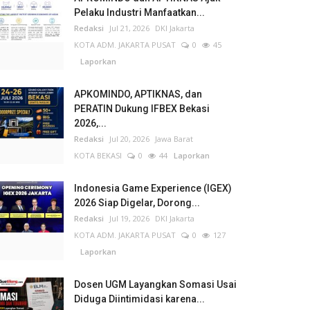
Pelaku Industri Manfaatkan...
Redaksi
Jul 21, 2026
DKI Jakarta
KOTA ADM. JAKARTA PUSAT
0
45
Laporkan
APKOMINDO, APTIKNAS, dan
PERATIN Dukung IFBEX Bekasi
2026,...
Redaksi
Jul 20, 2026
Jawa Barat
KOTA BEKASI
0
44
Laporkan
Indonesia Game Experience (IGEX)
2026 Siap Digelar, Dorong...
Redaksi
Jul 19, 2026
DKI Jakarta
KOTA ADM. JAKARTA PUSAT
0
127
Laporkan
Dosen UGM Layangkan Somasi Usai
Diduga Diintimidasi karena...