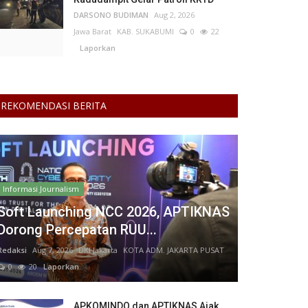
DARSONO BUDIMAN
Aug 2, 2026
Jawa Barat
KAB. SUKABUMI
0
22
Laporkan
REKOMENDASI BERITA
Informasi Journalism
Soft Launching NCC 2026, APTIKNAS
Dorong Percepatan RUU...
Redaksi
Aug 7, 2026
DKI Jakarta
KOTA ADM. JAKARTA PUSAT
0
20
Laporkan
APKOMINDO dan APTIKNAS Ajak