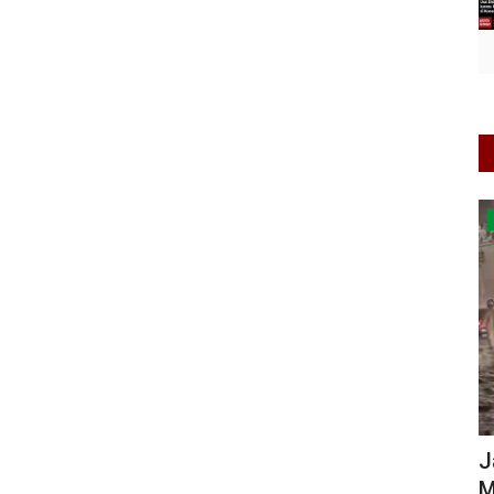
Jawa Barat
oh
Jalan Sudirman Terendam Banjir Sabtu
R
..
Malam: Hanya Roda...
D