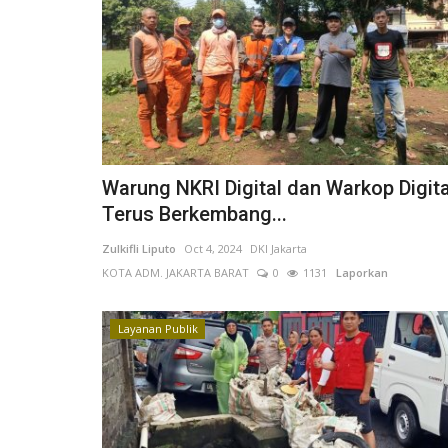
Warung NKRI Digital dan Warkop Digita
Terus Berkembang...
Zulkifli Liputo
Oct 4, 2024
DKI Jakarta
KOTA ADM. JAKARTA BARAT
0
1131
Laporkan
Layanan Publik