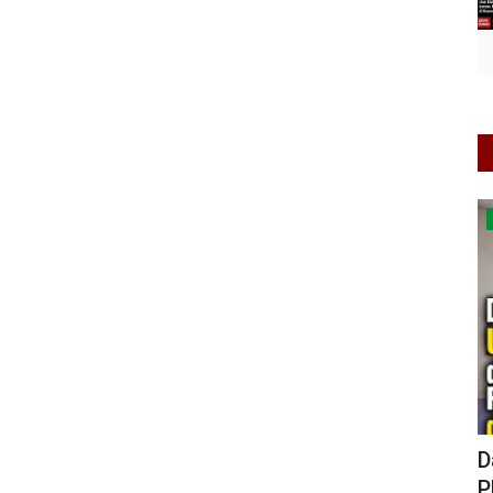
UMKM & Ekonomi Kreatif
(MBG)
APUKW Jatim Resmi Kukuhkan
D
Pengurus Periode 2026–2028 di...
P