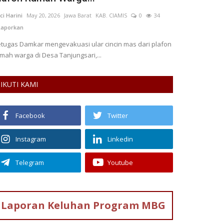
ci Harini
May 20, 2026
Jawa Barat
KAB. CIAMIS
0
34
Sella Nur Rahmaw
aporkan
0
76
Lapor
tugas Damkar mengevakuasi ular cincin mas dari plafon
Mini Workshop C
mah warga di Desa Tanjungsari,...
secara daring den
IKUTI KAMI
Facebook
Twitter
Instagram
Linkedin
Telegram
Youtube
Laporan Keluhan
Program MBG