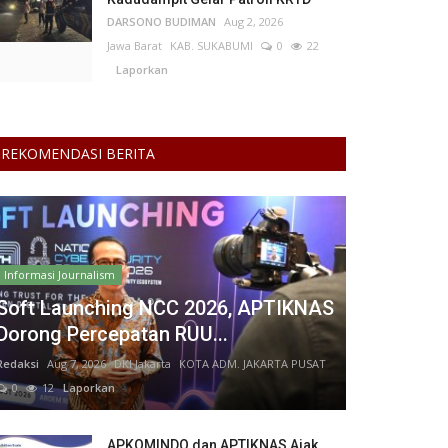
DARSONO BUDIMAN
Aug 2, 2026
Jawa Barat
KAB. SUKABUMI
0
22
Laporkan
REKOMENDASI BERITA
Informasi Journalism
Soft Launching NCC 2026, APTIKNAS
Dorong Percepatan RUU...
Redaksi
Aug 7, 2026
DKI Jakarta
KOTA ADM. JAKARTA PUSAT
0
12
Laporkan
APKOMINDO dan APTIKNAS Ajak