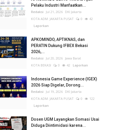
Pelaku Industri Manfaatkan...
Redaksi
Jul 21, 2026
DKI Jakarta
KOTA ADM. JAKARTA PUSAT
0
42
Laporkan
APKOMINDO, APTIKNAS, dan
PERATIN Dukung IFBEX Bekasi
2026,...
Redaksi
Jul 20, 2026
Jawa Barat
KOTA BEKASI
0
42
Laporkan
Indonesia Game Experience (IGEX)
2026 Siap Digelar, Dorong...
Redaksi
Jul 19, 2026
DKI Jakarta
KOTA ADM. JAKARTA PUSAT
0
122
Laporkan
Dosen UGM Layangkan Somasi Usai
Diduga Diintimidasi karena...