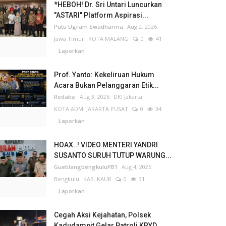
*HEBOH! Dr. Sri Untari Luncurkan
"ASTARI" Platform Aspirasi...
Putu Ugram Swadharma
Aug 2, 2026
Jawa Timur
KOTA MALANG
0
41
Laporkan
Prof. Yanto: Kekeliruan Hukum
Acara Bukan Pelanggaran Etik...
Redaksi
Aug 3, 2026
DKI Jakarta
KOTA ADM. JAKARTA PUSAT
0
34
Laporkan
HOAX..! VIDEO MENTERI YANDRI
SUSANTO SURUH TUTUP WARUNG...
GuetilangbengkuluPB1
Aug 4, 2026
Bengkulu
KAB. KAUR
0
31
Laporkan
Cegah Aksi Kejahatan, Polsek
Kadudampit Gelar Patroli KRYD