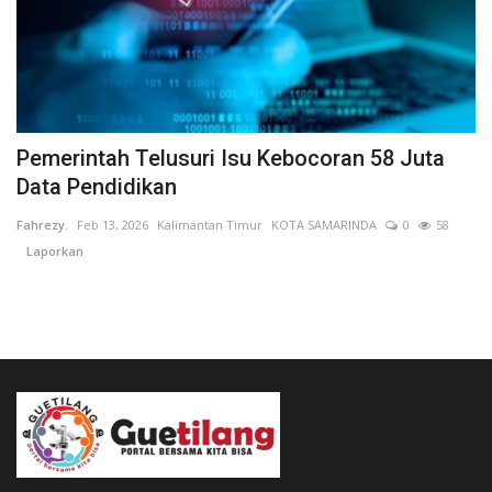
Kesehatan
Layanan Publik
Pemerintah Telusuri Isu Kebocoran 58 Juta
Perempuan/Anak
Data Pendidikan
Fahrezy.
Feb 13, 2026
Kalimantan Timur
KOTA SAMARINDA
0
58
Laporkan