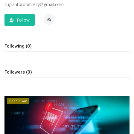
sugiantorofahrezy@gmail.com
Keamanan
Follow
Kejahatan
Cybers Event
Following (0)
UMKM & Ekonomi Kreatif
Pekerja Migran Indonesia
Followers (0)
Ekonomi
Pendidikan
Pendidikan
Informasi Journalism
Olahraga