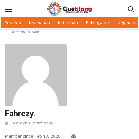
Beranda
Keamanan
Ketertiban
Pelanggaran
Kejahatan
Beranda
Profile
Masuk
Daftar
Beranda
Daerah
Makan Bergizi
Warkop Digital
Fahrezy.
Pelanggaran
Last seen: 6 months ago
Ketertiban
Member since Feb 13, 2026