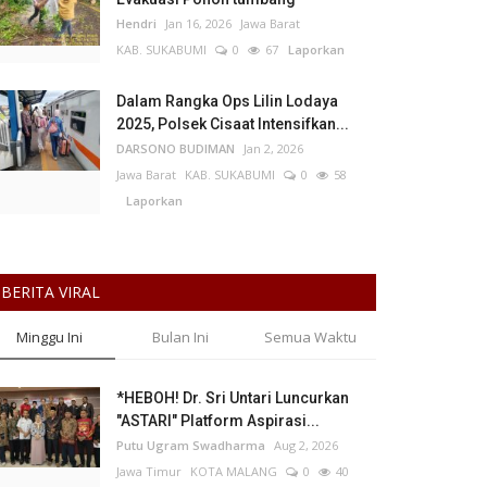
Hendri
Jan 16, 2026
Jawa Barat
KAB. SUKABUMI
0
67
Laporkan
Dalam Rangka Ops Lilin Lodaya
2025, Polsek Cisaat Intensifkan...
DARSONO BUDIMAN
Jan 2, 2026
Jawa Barat
KAB. SUKABUMI
0
58
Laporkan
BERITA VIRAL
Minggu Ini
Bulan Ini
Semua Waktu
*HEBOH! Dr. Sri Untari Luncurkan
"ASTARI" Platform Aspirasi...
Putu Ugram Swadharma
Aug 2, 2026
Jawa Timur
KOTA MALANG
0
40