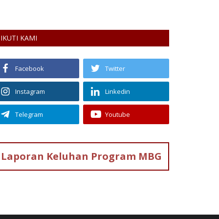
Kesehatan, mulai 
IKUTI KAMI
Facebook
Twitter
Instagram
Linkedin
Telegram
Youtube
Laporan Keluhan
Program MBG