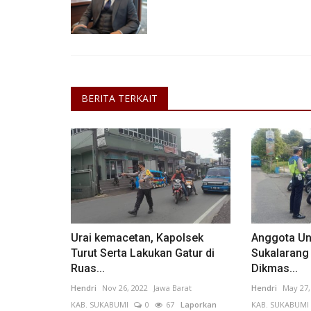
BERITA TERKAIT
Urai kemacetan, Kapolsek
Anggota Un
Turut Serta Lakukan Gatur di
Sukalarang
Ruas...
Dikmas...
Hendri
Nov 26, 2022
Jawa Barat
Hendri
May 27,
KAB. SUKABUMI
0
67
Laporkan
KAB. SUKABUMI