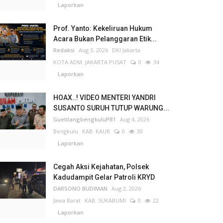
Laporkan
Prof. Yanto: Kekeliruan Hukum
Acara Bukan Pelanggaran Etik...
Redaksi
Aug 3, 2026
DKI Jakarta
KOTA ADM. JAKARTA PUSAT
0
34
Laporkan
HOAX..! VIDEO MENTERI YANDRI
SUSANTO SURUH TUTUP WARUNG...
GuetilangbengkuluPB1
Aug 4, 2026
Bengkulu
KAB. KAUR
0
30
Laporkan
Cegah Aksi Kejahatan, Polsek
Kadudampit Gelar Patroli KRYD
DARSONO BUDIMAN
Aug 2, 2026
Jawa Barat
KAB. SUKABUMI
0
22
Laporkan