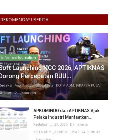
REKOMENDASI BERITA
Informasi Journalism
Soft Launching NCC 2026, APTIKNAS
Dorong Percepatan RUU...
Redaksi
Aug 7, 2026
DKI Jakarta
KOTA ADM. JAKARTA PUSAT
0
12
Laporkan
APKOMINDO dan APTIKNAS Ajak
Pelaku Industri Manfaatkan...
Redaksi
Jul 21, 2026
DKI Jakarta
KOTA ADM. JAKARTA PUSAT
0
42
Laporkan