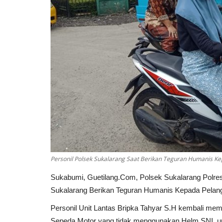
Personil Polsek Sukalarang Saat Berikan Teguran Humanis Ke
Sukabumi, Guetilang.Com, Polsek Sukalarang Polres
Sukalarang Berikan Teguran Humanis Kepada Pelangg
Personil Unit Lantas Bripka Tahyar S.H kembali m
Sepeda Motor yang tidak menggunakan Helm SNI, up