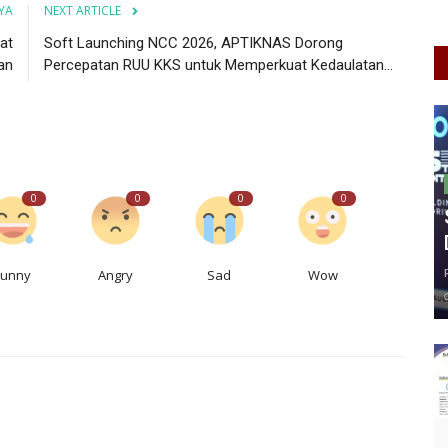
YA
NEXT ARTICLE
at
Soft Launching NCC 2026, APTIKNAS Dorong
an
Percepatan RUU KKS untuk Memperkuat Kedaulatan...
0
0
0
0
Funny
Angry
Sad
Wow