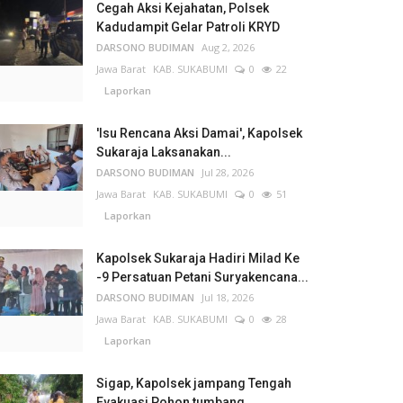
Cegah Aksi Kejahatan, Polsek
Kadudampit Gelar Patroli KRYD
DARSONO BUDIMAN
Aug 2, 2026
Jawa Barat
KAB. SUKABUMI
0
22
Laporkan
'Isu Rencana Aksi Damai', Kapolsek
Sukaraja Laksanakan...
DARSONO BUDIMAN
Jul 28, 2026
Jawa Barat
KAB. SUKABUMI
0
51
Laporkan
Kapolsek Sukaraja Hadiri Milad Ke
-9 Persatuan Petani Suryakencana...
DARSONO BUDIMAN
Jul 18, 2026
Jawa Barat
KAB. SUKABUMI
0
28
Laporkan
Sigap, Kapolsek jampang Tengah
Evakuasi Pohon tumbang