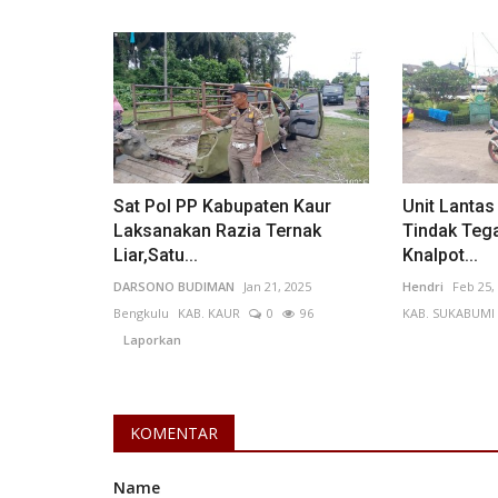
Lampung
Sat Pol PP Kabupaten Kaur
Unit Lantas
Laksanakan Razia Ternak
Tindak Teg
Liar,Satu...
Knalpot...
DARSONO BUDIMAN
Jan 21, 2025
Hendri
Feb 25,
Bengkulu
KAB. KAUR
0
96
KAB. SUKABUMI
Laporkan
Hari Bhayangkara ke-78, Wakap
Lampung Anjangsana ke...
Zamzami
Jun 20, 2024
Lampung
KOTA BANDAR L
KOMENTAR
0
102
Laporkan
Name
Hari Bhayangkara ke-78, Wakapolda Lampung