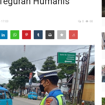
 Teguran Humanis
- 17:03
0
68
⚠