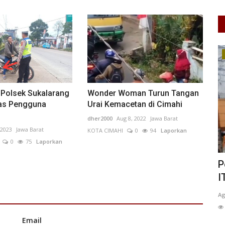
Ekonomi
 Polsek Sukalarang
Wonder Woman Turun Tangan
as Pengguna
Urai Kemacetan di Cimahi
dher2000
Aug 8, 2022
Jawa Barat
 2023
Jawa Barat
KOTA CIMAHI
0
94
Laporkan
0
75
Laporkan
olda
Rupiah Melemah, Sentuh Rp17.662 per
P
Dolar AS
I
AMPUNG
ANK
May 18, 2026
Jawa Tengah
KAB. PURWOREJO
0
83
Ag
Laporkan
Email
 Anjangsana
Rupiah dibuka melemah ke Rp17.662 per dolar AS akibat