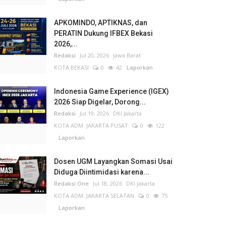
APKOMINDO, APTIKNAS, dan
PERATIN Dukung IFBEX Bekasi
2026,...
Redaksi
Jul 20, 2026
Jawa Barat
KOTA BEKASI
0
42
Laporkan
Indonesia Game Experience (IGEX)
2026 Siap Digelar, Dorong...
Redaksi
Jul 19, 2026
DKI Jakarta
KOTA ADM. JAKARTA PUSAT
0
122
Laporkan
Dosen UGM Layangkan Somasi Usai
Diduga Diintimidasi karena...
Redaksi One
Jul 18, 2026
DKI Jakarta
KOTA ADM. JAKARTA SELATAN
0
75
Laporkan