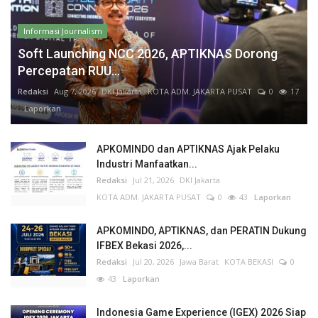
Informasi Journalism
Soft Launching NCC 2026, APTIKNAS Dorong
Percepatan RUU...
Redaksi
Aug 7, 2026
DKI Jakarta
KOTA ADM. JAKARTA PUSAT
0
17
Laporkan
APKOMINDO dan APTIKNAS Ajak Pelaku
Industri Manfaatkan...
Redaksi
Jul 21, 2026
DKI Jakarta
KOTA ADM. JAKARTA PUSAT
0
43
Laporkan
APKOMINDO, APTIKNAS, dan PERATIN Dukung
IFBEX Bekasi 2026,...
Redaksi
Jul 20, 2026
Jawa Barat
KOTA BEKASI
0
43
Laporkan
Indonesia Game Experience (IGEX) 2026 Siap