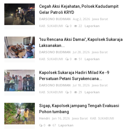
Cegah Aksi Kejahatan, Polsek Kadudampit
Gelar Patroli KRYD
DARSONO BUDIMAN
Aug 2, 2026
Jawa Barat
KAB. SUKABUMI
0
22
Laporkan
'Isu Rencana Aksi Damai', Kapolsek Sukaraja
Laksanakan...
DARSONO BUDIMAN
Jul 28, 2026
Jawa Barat
KAB. SUKABUMI
0
51
Laporkan
Kapolsek Sukaraja Hadiri Milad Ke -9
Persatuan Petani Suryakencana...
DARSONO BUDIMAN
Jul 18, 2026
Jawa Barat
KAB. SUKABUMI
0
29
Laporkan
Sigap, Kapolsek jampang Tengah Evakuasi
Pohon tumbang
Hendri
Jan 16, 2026
Jawa Barat
KAB. SUKABUMI
0
67
Laporkan