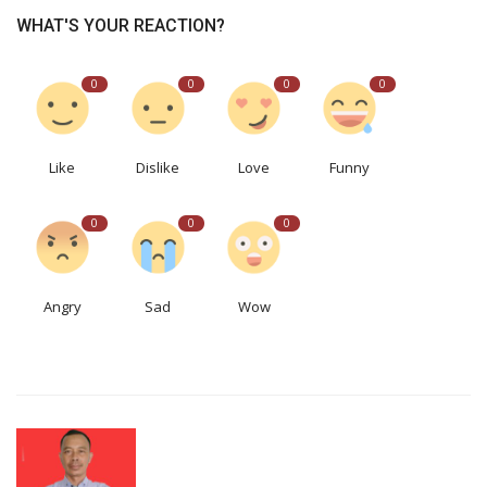
WHAT'S YOUR REACTION?
0
0
0
0
Like
Dislike
Love
Funny
0
0
0
Angry
Sad
Wow