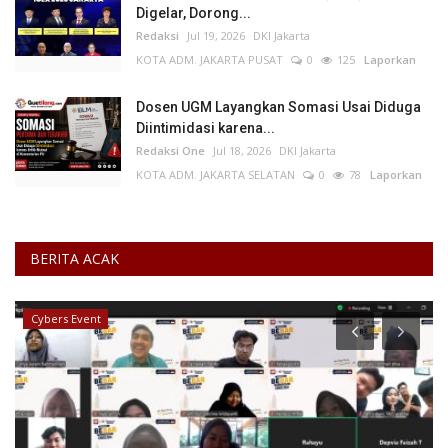
Digelar, Dorong...
Redaksi
Jul 19, 2026
DKI Jakarta
KOTA ADM. JAKARTA PUSAT
0
125
Laporkan
Dosen UGM Layangkan Somasi Usai Diduga
Diintimidasi karena...
Redaksi One
Jul 18, 2026
DKI Jakarta
KOTA ADM. JAKARTA SELATAN
0
78
Laporkan
BERITA ACAK
Cybers Event