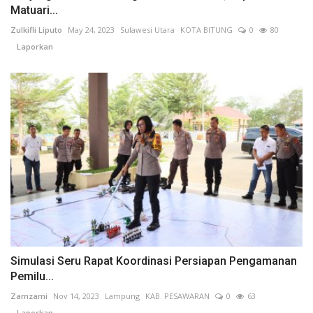
Matuari...
Zulkifli Liputo
May 24, 2023
Sulawesi Utara
KOTA BITUNG
0
80
Laporkan
Simulasi Seru Rapat Koordinasi Persiapan Pengamanan
Pemilu...
Zamzami
Nov 14, 2023
Lampung
KAB. PESAWARAN
0
63
Laporkan