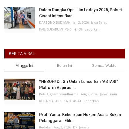
Dalam Rangka Ops Lilin Lodaya 2025, Polsek
Cisaat Intensifkan...
DARSONO BUDIMAN
Jan 2, 2026
Jawa Barat
KAB. SUKABUMI
0
58
Laporkan
BERITA VIRAL
Minggu Ini
Bulan Ini
Semua Waktu
*HEBOH! Dr. Sri Untari Luncurkan "ASTARI"
Platform Aspirasi...
Putu Ugram Swadharma
Aug 2, 2026
Jawa Timur
KOTA MALANG
0
41
Laporkan
Prof. Yanto: Kekeliruan Hukum Acara Bukan
Pelanggaran Etik...
Redaksi
Aug 3, 2026
DKI Jakarta