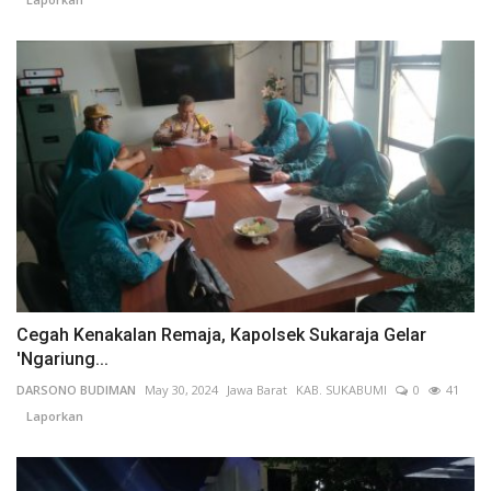
Cegah Kenakalan Remaja, Kapolsek Sukaraja Gelar
'Ngariung...
DARSONO BUDIMAN
May 30, 2024
Jawa Barat
KAB. SUKABUMI
0
41
Laporkan