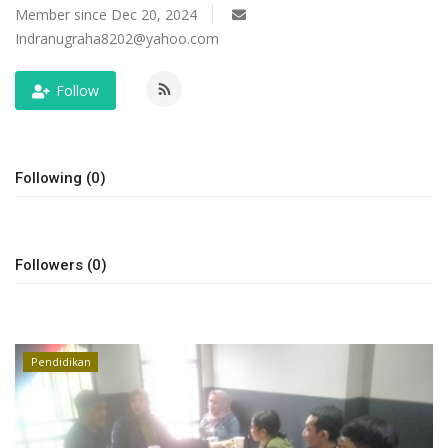
Member since Dec 20, 2024
Keamanan
Indranugraha8202@yahoo.com
Kejahatan
Follow
Cybers Event
Following (0)
UMKM & Ekonomi Kreatif
Pekerja Migran Indonesia
Followers (0)
Ekonomi
Pendidikan
Pendidikan
Informasi Journalism
Olahraga