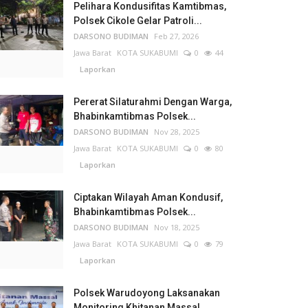
Pelihara Kondusifitas Kamtibmas,
Polsek Cikole Gelar Patroli...
DARSONO BUDIMAN
Feb 27, 2026
Jawa Barat
KOTA SUKABUMI
0
44
Laporkan
Pererat Silaturahmi Dengan Warga,
Bhabinkamtibmas Polsek...
DARSONO BUDIMAN
Nov 28, 2025
Jawa Barat
KOTA SUKABUMI
0
80
Laporkan
Ciptakan Wilayah Aman Kondusif,
Bhabinkamtibmas Polsek...
DARSONO BUDIMAN
Nov 18, 2025
Jawa Barat
KOTA SUKABUMI
0
79
Laporkan
Polsek Warudoyong Laksanakan
Monitoring Khitanan Massal...