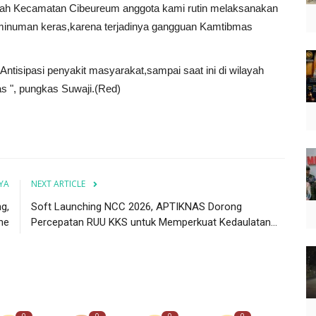
yah Kecamatan Cibeureum anggota kami rutin melaksanakan
 minuman keras,karena terjadinya gangguan Kamtibmas
Antisipasi penyakit masyarakat,sampai saat ini di wilayah
s ", pungkas Suwaji.(Red)
YA
NEXT ARTICLE
g,
Soft Launching NCC 2026, APTIKNAS Dorong
ne
Percepatan RUU KKS untuk Memperkuat Kedaulatan...
0
0
0
0