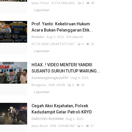
Jawa Timur
KOTA MALANG
0
40
Laporkan
Prof. Yanto: Kekeliruan Hukum
Acara Bukan Pelanggaran Etik...
Redaksi
Aug 3, 2026
DKI Jakarta
KOTA ADM. JAKARTA PUSAT
0
33
Laporkan
HOAX..! VIDEO MENTERI YANDRI
SUSANTO SURUH TUTUP WARUNG...
GuetilangbengkuluPB1
Aug 4, 2026
Bengkulu
KAB. KAUR
0
29
Laporkan
Cegah Aksi Kejahatan, Polsek
Kadudampit Gelar Patroli KRYD
DARSONO BUDIMAN
Aug 2, 2026
Jawa Barat
KAB. SUKABUMI
0
21