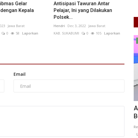
ibmas Gelar
Antisipasi Tawuran Antar
i dengan Kepala
Pelajar, Ini yang Dilakukan
Polsek...
2023
Jawa Barat
Hendri
Dec 3, 2022
Jawa Barat
0
58
Laporkan
KAB. SUKABUMI
0
105
Laporkan
Informasi Journalism
Email
Titik,
APKOMINDO dan APTIKNAS Siap
D
Bersinergi Sukseskan Indonesia...
M
AYA
0
Redaksi
Jul 9, 2026
Banten
KOTA TANGERANG
0
57
A
Laporkan
L