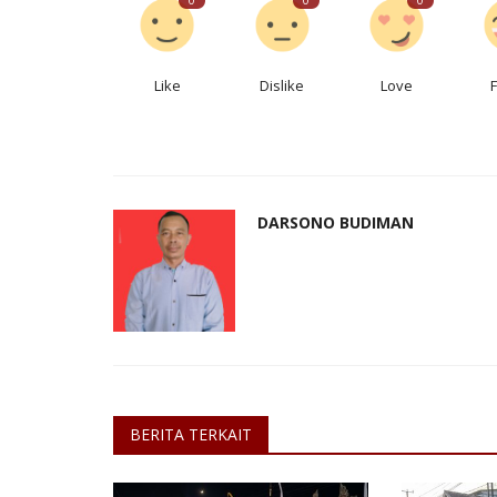
Like
Dislike
Love
DARSONO BUDIMAN
BERITA TERKAIT