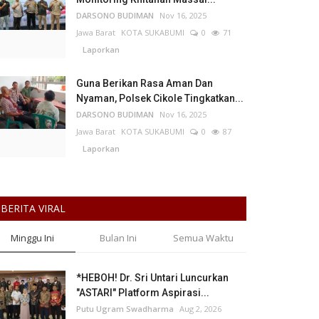
DARSONO BUDIMAN
Nov 16, 2025
Jawa Barat
KOTA SUKABUMI
0
71
Laporkan
Guna Berikan Rasa Aman Dan
Nyaman, Polsek Cikole Tingkatkan...
DARSONO BUDIMAN
Nov 16, 2025
Jawa Barat
KOTA SUKABUMI
0
87
Laporkan
BERITA VIRAL
Minggu Ini
Bulan Ini
Semua Waktu
*HEBOH! Dr. Sri Untari Luncurkan
"ASTARI" Platform Aspirasi...
Putu Ugram Swadharma
Aug 2, 2026