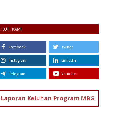
D RHI Kota Malang beri edukasi perlindungan hukum
sa dan BUMDes di Kota Batu...
IKUTI KAMI
Facebook
Twitter
Instagram
Linkedin
Telegram
Youtube
Laporan Keluhan
Program MBG