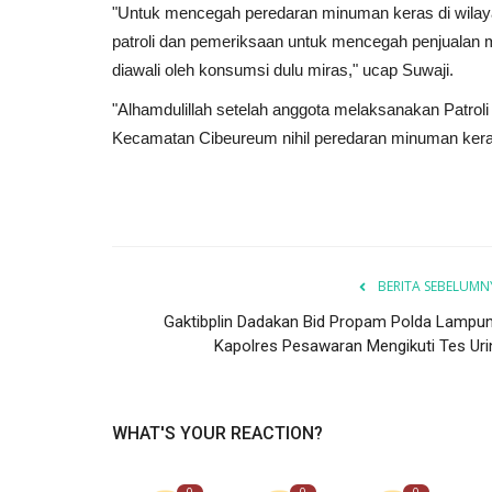
"Untuk mencegah peredaran minuman keras di wila
patroli dan pemeriksaan untuk mencegah penjualan
diawali oleh konsumsi dulu miras," ucap Suwaji.
"Alhamdulillah setelah anggota melaksanakan Patroli 
Kecamatan Cibeureum nihil peredaran minuman kera
BERITA SEBELUMN
Gaktibplin Dadakan Bid Propam Polda Lampun
Kapolres Pesawaran Mengikuti Tes Uri
WHAT'S YOUR REACTION?
0
0
0