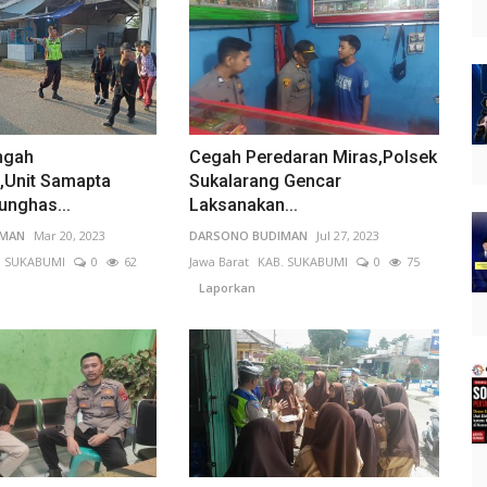
ngah
Cegah Peredaran Miras,Polsek
,Unit Samapta
Sukalarang Gencar
unghas...
Laksanakan...
IMAN
Mar 20, 2023
DARSONO BUDIMAN
Jul 27, 2023
. SUKABUMI
0
62
Jawa Barat
KAB. SUKABUMI
0
75
Laporkan