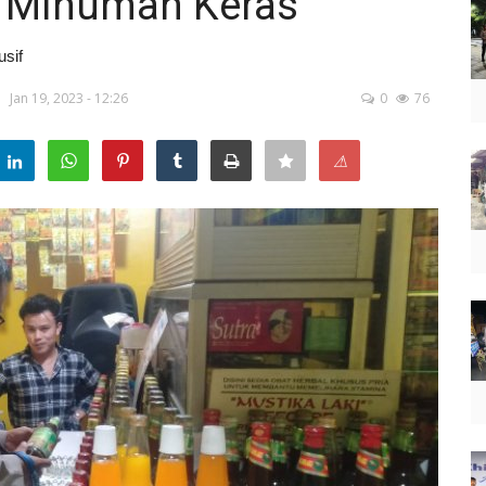
 Minuman Keras
sif
Jan 19, 2023 - 12:26
0
76
⚠