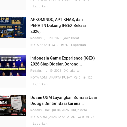
Laporkan
APKOMINDO, APTIKNAS, dan
PERATIN Dukung IFBEX Bekasi
2026,...
Redaksi
Jul 20, 2026
Jawa Barat
KOTA BEKASI
0
42
Laporkan
Indonesia Game Experience (IGEX)
2026 Siap Digelar, Dorong...
Redaksi
Jul 19, 2026
DKI Jakarta
KOTA ADM. JAKARTA PUSAT
0
120
Laporkan
Dosen UGM Layangkan Somasi Usai
Diduga Diintimidasi karena...
Redaksi One
Jul 18, 2026
DKI Jakarta
KOTA ADM. JAKARTA SELATAN
0
75
Laporkan