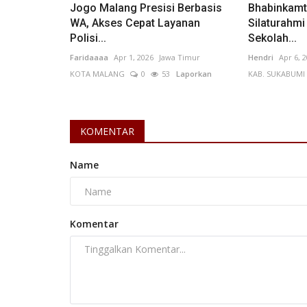
Jogo Malang Presisi Berbasis
Bhabinkamt
WA, Akses Cepat Layanan
Silaturahm
Polisi...
Sekolah...
Faridaaaa
Apr 1, 2026
Jawa Timur
Hendri
Apr 6, 
KOTA MALANG
0
53
Laporkan
KAB. SUKABUMI
Pelanggaran
KOMENTAR
Name
Komentar
Sampah Berserakan di Sejumlah 
DLH Tasikmalaya Siap...
Suci Harini
Apr 9, 2026
Jawa Barat
KOTA TASIKMAL
147
Laporkan