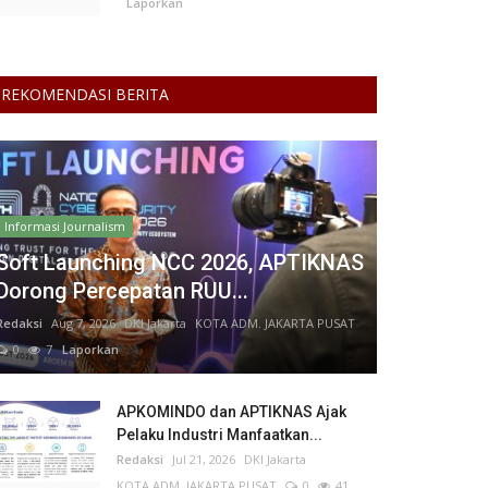
Laporkan
REKOMENDASI BERITA
Informasi Journalism
Soft Launching NCC 2026, APTIKNAS
Dorong Percepatan RUU...
Redaksi
Aug 7, 2026
DKI Jakarta
KOTA ADM. JAKARTA PUSAT
0
7
Laporkan
APKOMINDO dan APTIKNAS Ajak
Pelaku Industri Manfaatkan...
Redaksi
Jul 21, 2026
DKI Jakarta
KOTA ADM. JAKARTA PUSAT
0
41