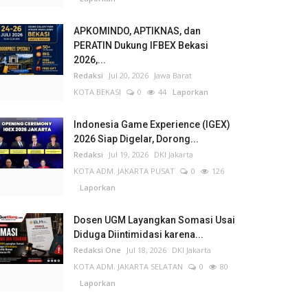
APKOMINDO, APTIKNAS, dan
PERATIN Dukung IFBEX Bekasi
2026,...
Redaksi
Jul 20, 2026
Jawa Barat
KOTA BEKASI
0
44
Laporkan
Indonesia Game Experience (IGEX)
2026 Siap Digelar, Dorong...
Redaksi
Jul 19, 2026
DKI Jakarta
KOTA ADM. JAKARTA PUSAT
0
126
Laporkan
Dosen UGM Layangkan Somasi Usai
Diduga Diintimidasi karena...
Redaksi One
Jul 18, 2026
DKI Jakarta
KOTA ADM. JAKARTA SELATAN
0
80
Laporkan