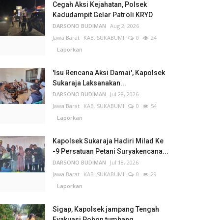
Cegah Aksi Kejahatan, Polsek
Kadudampit Gelar Patroli KRYD
DARSONO BUDIMAN
Aug 2, 2026
Jawa Barat
KAB. SUKABUMI
0
24
Laporkan
'Isu Rencana Aksi Damai', Kapolsek
Sukaraja Laksanakan...
DARSONO BUDIMAN
Jul 28, 2026
Jawa Barat
KAB. SUKABUMI
0
54
Laporkan
Kapolsek Sukaraja Hadiri Milad Ke
-9 Persatuan Petani Suryakencana...
DARSONO BUDIMAN
Jul 18, 2026
Jawa Barat
KAB. SUKABUMI
0
29
Laporkan
Sigap, Kapolsek jampang Tengah
Evakuasi Pohon tumbang