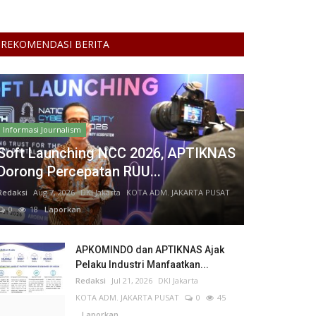
REKOMENDASI BERITA
Informasi Journalism
Soft Launching NCC 2026, APTIKNAS
Dorong Percepatan RUU...
Redaksi
Aug 7, 2026
DKI Jakarta
KOTA ADM. JAKARTA PUSAT
0
18
Laporkan
APKOMINDO dan APTIKNAS Ajak
Pelaku Industri Manfaatkan...
Redaksi
Jul 21, 2026
DKI Jakarta
KOTA ADM. JAKARTA PUSAT
0
45
Laporkan