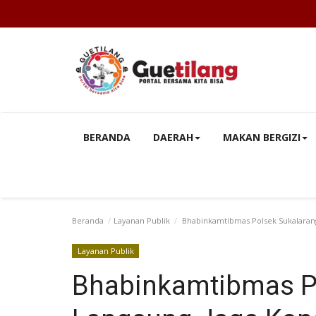
BERANDA
DAERAH
MAKAN BERGIZI
Beranda
Layanan Publik
Bhabinkamtibmas Polsek Sukalarang
Layanan Publik
Bhabinkamtibmas Po