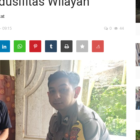
usifitas Wilayah
at
- 09:15
0
44
⚠