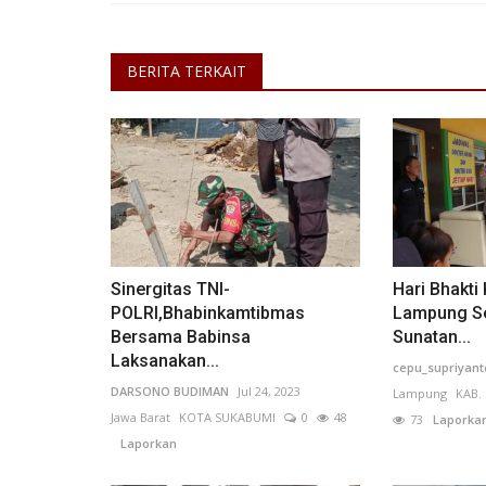
BERITA TERKAIT
Sinergitas TNI-
Hari Bhakti
POLRI,Bhabinkamtibmas
Lampung Se
Bersama Babinsa
Sunatan...
Laksanakan...
cepu_supriyant
DARSONO BUDIMAN
Jul 24, 2023
Lampung
KAB.
Jawa Barat
KOTA SUKABUMI
0
48
73
Laporka
Laporkan