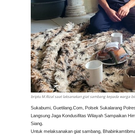
briptu M.Rizal saat laksanakan giat sambang kepada warga b
Sukabumi, Guetilang.Com, Polsek Sukalarang Polre
Langsung Jaga Kondusifitas Wilayah Sampaikan Him
Siang.
Untuk melaksanakan giat sambang, Bhabinkamtibmas