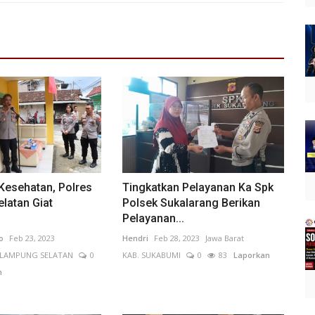
 Kesehatan, Polres
Tingkatkan Pelayanan Ka Spk
latan Giat
Polsek Sukalarang Berikan
Pelayanan...
o
Feb 23, 2023
Hendri
Feb 28, 2023
Jawa Barat
 LAMPUNG SELATAN
0
KAB. SUKABUMI
0
83
Laporkan
n