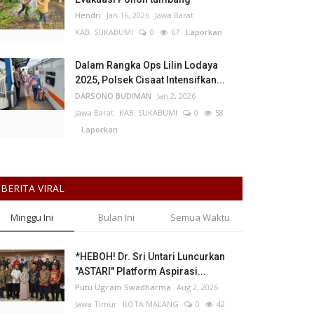
Hendri
Jan 16, 2026
Jawa Barat
KAB. SUKABUMI
0
67
Laporkan
Dalam Rangka Ops Lilin Lodaya
2025, Polsek Cisaat Intensifkan...
DARSONO BUDIMAN
Jan 2, 2026
Jawa Barat
KAB. SUKABUMI
0
58
Laporkan
BERITA VIRAL
Minggu Ini
Bulan Ini
Semua Waktu
*HEBOH! Dr. Sri Untari Luncurkan
"ASTARI" Platform Aspirasi...
Putu Ugram Swadharma
Aug 2, 2026
Jawa Timur
KOTA MALANG
0
42