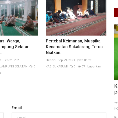
Perempuan/Anak
asi Warga,
Pertebal Keimanan, Muspika
ampung Selatan
Kecamatan Sukalarang Terus
..
Giatkan...
o
Feb 21, 2023
Hendri
Sep 29, 2023
Jawa Barat
 LAMPUNG SELATAN
0
KAB. SUKABUMI
0
77
Laporkan
n
an
Kondisi Anak-Anak Indonesia 2026:
S
..
Pendidikan, Gizi, dan...
D
ayeshaahmadsdy
May 12, 2026
DKI Jakarta
Su
Email
KOTA ADM. JAKARTA SELATAN
0
133
Laporkan
Kondisi anak-anak Indonesia tahun 2026 masih
Di