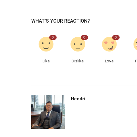
WHAT'S YOUR REACTION?
0
0
0
Like
Dislike
Love
Hendri