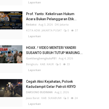
Laporkan
Prof. Yanto: Kekeliruan Hukum
Acara Bukan Pelanggaran Etik...
Redaksi
Aug 3, 2026
DKI Jakarta
KOTA ADM. JAKARTA PUSAT
0
37
Laporkan
HOAX..! VIDEO MENTERI YANDRI
SUSANTO SURUH TUTUP WARUNG...
GuetilangbengkuluPB1
Aug 4, 2026
Bengkulu
KAB. KAUR
0
33
Laporkan
Cegah Aksi Kejahatan, Polsek
Kadudampit Gelar Patroli KRYD
DARSONO BUDIMAN
Aug 2, 2026
Jawa Barat
KAB. SUKABUMI
0
24
Laporkan