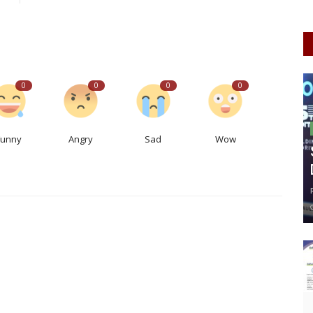
0
0
0
0
Funny
Angry
Sad
Wow