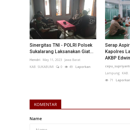
Sulawesi Utara
Sinergitas TNI - POLRI Polsek
Serap Aspir
Sukalarang Laksanakan Giat...
Kapolres L
AKBP Edwin.
Hendri
May 11, 2023
Jawa Barat
cepu_supriyant
KAB. SUKABUMI
0
49
Laporkan
Lampung
KAB.
71
Laporka
Masyarakat Miangas Laksanak
Tradisi Adat Manammi sebagai.
KOMENTAR
zainal_ wahyudi
May 13, 2025
Sulawesi Utara
Name
KAB. KEPULAUAN TALAUD
0
122
Laporkan