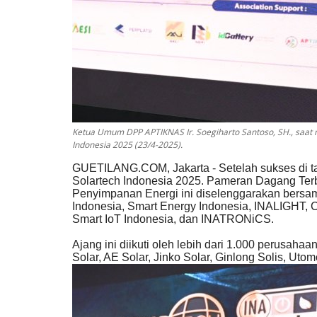
Ketua Umum DPP APTIKNAS Ir. Soegiharto Santoso, SH., saat
Indonesia 2025 (23/4-2025).
GUETILANG.COM, Jakarta - Setelah sukses di t
Solartech Indonesia 2025. Pameran Dagang Ter
Penyimpanan Energi ini diselenggarakan bersa
Indonesia, Smart Energy Indonesia, INALIGHT, 
Smart IoT Indonesia, dan INATRONiCS.
Ajang ini diikuti oleh lebih dari 1.000 perusahaa
Solar, AE Solar, Jinko Solar, Ginlong Solis, Uto