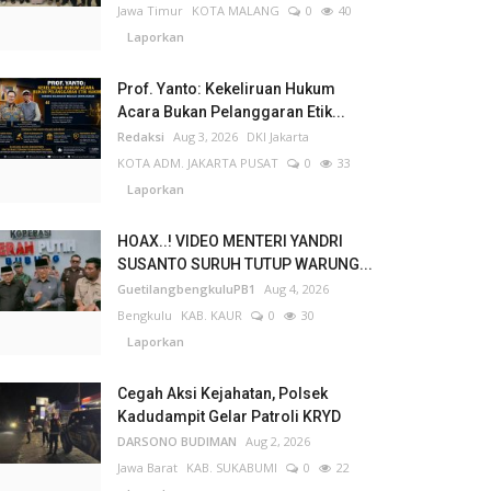
Jawa Timur
KOTA MALANG
0
40
Laporkan
Prof. Yanto: Kekeliruan Hukum
Acara Bukan Pelanggaran Etik...
Redaksi
Aug 3, 2026
DKI Jakarta
KOTA ADM. JAKARTA PUSAT
0
33
Laporkan
HOAX..! VIDEO MENTERI YANDRI
SUSANTO SURUH TUTUP WARUNG...
GuetilangbengkuluPB1
Aug 4, 2026
Bengkulu
KAB. KAUR
0
30
Laporkan
Cegah Aksi Kejahatan, Polsek
Kadudampit Gelar Patroli KRYD
DARSONO BUDIMAN
Aug 2, 2026
Jawa Barat
KAB. SUKABUMI
0
22