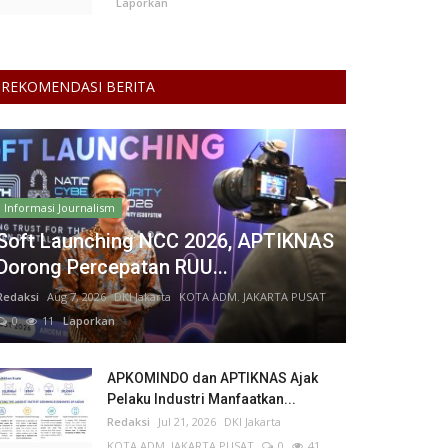
Laporkan
REKOMENDASI BERITA
Informasi Journalism
Soft Launching NCC 2026, APTIKNAS
Dorong Percepatan RUU...
Redaksi
Aug 7, 2026
DKI Jakarta
KOTA ADM. JAKARTA PUSAT
0
11
Laporkan
APKOMINDO dan APTIKNAS Ajak
Pelaku Industri Manfaatkan...
Redaksi
Jul 21, 2026
DKI Jakarta
KOTA ADM. JAKARTA PUSAT
0
41