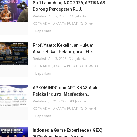
Soft Launching NCC 2026, APTIKNAS
Dorong Percepatan RUU...
Redaksi
Aug 7, 2026
DKI Jakarta
KOTA ADM. JAKARTA PUSAT
0
11
Laporkan
Prof. Yanto: Kekeliruan Hukum
Acara Bukan Pelanggaran Etik...
Redaksi
Aug 3, 2026
DKI Jakarta
KOTA ADM. JAKARTA PUSAT
0
33
Laporkan
APKOMINDO dan APTIKNAS Ajak
Pelaku Industri Manfaatkan...
Redaksi
Jul 21, 2026
DKI Jakarta
KOTA ADM. JAKARTA PUSAT
0
41
Laporkan
Indonesia Game Experience (IGEX)
2026 Siap Digelar, Dorong...