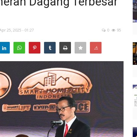
meran Dagang Terbesar
Apr 25, 2025 - 01:27
0
95
⚠