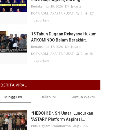
Redaksi
Jul 19, 2026
DKI Jakarta
KOTA ADM. JAKARTA PUSAT
0
121
Laporkan
15 Tahun Dugaan Rekayasa Hukum
APKOMINDO Belum Berakhir:...
Redaksi
Jul 17, 2026
DKI Jakarta
KOTA ADM. JAKARTA PUSAT
0
48
Laporkan
BERITA VIRAL
Minggu Ini
Bulan Ini
Semua Waktu
*HEBOH! Dr. Sri Untari Luncurkan
"ASTARI" Platform Aspirasi...
Putu Ugram Swadharma
Aug 2, 2026