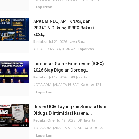
Laporkan
APKOMINDO, APTIKNAS, dan
PERATIN Dukung IFBEX Bekasi
2026,...
Redaksi
Jul 20, 2026
Jawa Barat
KOTA BEKASI
0
42
Laporkan
Indonesia Game Experience (IGEX)
2026 Siap Digelar, Dorong...
Redaksi
Jul 19, 2026
DKI Jakarta
KOTA ADM. JAKARTA PUSAT
0
121
Laporkan
Dosen UGM Layangkan Somasi Usai
Diduga Diintimidasi karena...
Redaksi One
Jul 18, 2026
DKI Jakarta
KOTA ADM. JAKARTA SELATAN
0
75
Laporkan