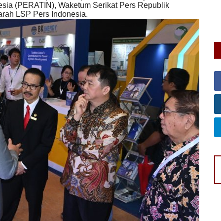
esia (PERATIN), Waketum Serikat Pers Republik
L
arah LSP Pers Indonesia.
Po
Pe