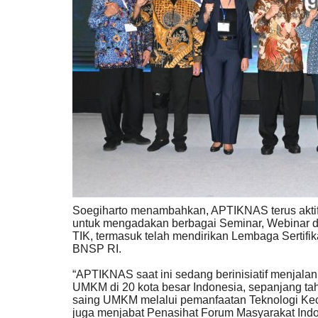
Peristiwa
Soegiharto menambahkan, APTIKNAS terus aktif 
untuk mengadakan berbagai Seminar, Webinar 
TIK, termasuk telah mendirikan Lembaga Sertifik
Bali dan Inggris Perkuat Kerja 
BNSP RI.
Pengelolaan Sampah...
“APTIKNAS saat ini sedang berinisiatif menjalan
UMKM di 20 kota besar Indonesia, sepanjang ta
ayesha ahmad sudaysi
Feb 3, 2026
DKI Jakarta
saing UMKM melalui pemanfaatan Teknologi Kece
KOTA ADM. JAKARTA SELATAN
0
35
Laporkan
juga menjabat Penasihat Forum Masyarakat Ind