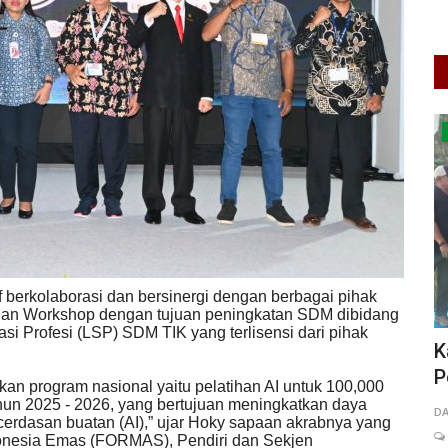
Berita Daerah
berkolaborasi dan bersinergi dengan berbagai pihak
dan Workshop dengan tujuan peningkatan SDM dibidang
asi Profesi (LSP) SDM TIK yang terlisensi dari pihak
Sama
Kapolsek Sukaraja Hadiri Milad Ke -9
P
Persatuan Petani Suryakencana...
P
kan program nasional yaitu pelatihan AI untuk 100,000
P
hun 2025 - 2026, yang bertujuan meningkatkan daya
DARSONO BUDIMAN
Jul 18, 2026
Jawa Barat
KAB. SUKABUMI
rdasan buatan (AI),” ujar Hoky sapaan akrabnya yang
0
28
Laporkan
fi
onesia Emas (FORMAS), Pendiri dan Sekjen