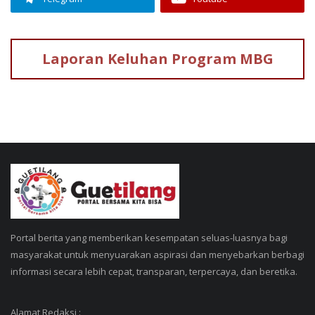
Laporan Keluhan
Program MBG
Portal berita yang memberikan kesempatan seluas-luasnya bagi
masyarakat untuk menyuarakan aspirasi dan menyebarkan berbagi
informasi secara lebih cepat, transparan, terpercaya, dan beretika.
Alamat Redaksi :