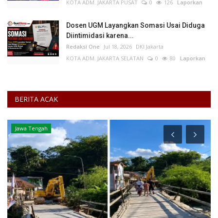
KOTA ADM. JAKARTA PUSAT
0
126
Laporkan
Dosen UGM Layangkan Somasi Usai Diduga
Diintimidasi karena...
Redaksi One
Jul 18, 2026
DKI Jakarta
KOTA ADM. JAKARTA SELATAN
0
80
Laporkan
BERITA ACAK
Keamanan