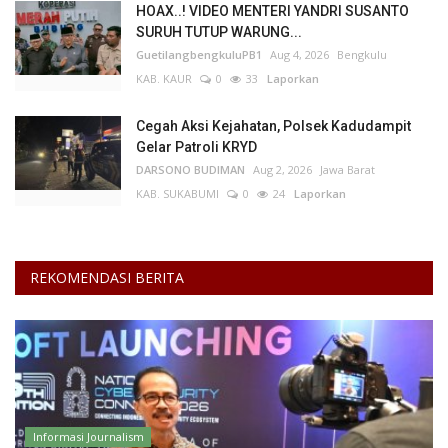
HOAX..! VIDEO MENTERI YANDRI SUSANTO
SURUH TUTUP WARUNG...
Kesehatan
GuetilangbengkuluPB1
Aug 4, 2026
Bengkulu
KAB. KAUR
0
33
Laporkan
Layanan Publik
Cegah Aksi Kejahatan, Polsek Kadudampit
Perempuan/Anak
Gelar Patroli KRYD
DARSONO BUDIMAN
Aug 2, 2026
Jawa Barat
KAB. SUKABUMI
0
24
Laporkan
REKOMENDASI BERITA
Informasi Journalism