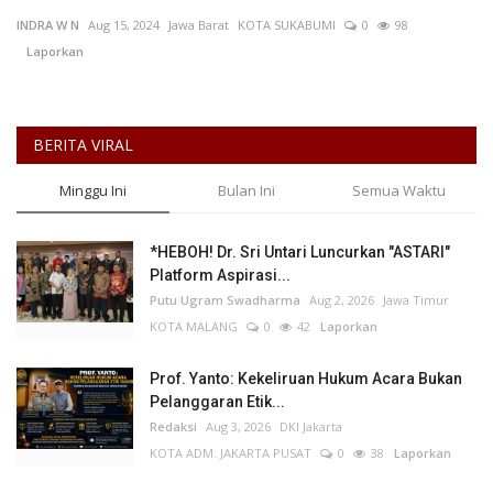
INDRA W N
Aug 15, 2024
Jawa Barat
KOTA SUKABUMI
0
98
Keamanan
Laporkan
Kejahatan
BERITA VIRAL
Cybers Event
Minggu Ini
Bulan Ini
Semua Waktu
UMKM & Ekonomi Kreatif
*HEBOH! Dr. Sri Untari Luncurkan "ASTARI"
Pekerja Migran Indonesia
Platform Aspirasi...
Putu Ugram Swadharma
Aug 2, 2026
Jawa Timur
Ekonomi
KOTA MALANG
0
42
Laporkan
Pendidikan
Prof. Yanto: Kekeliruan Hukum Acara Bukan
Pelanggaran Etik...
Redaksi
Aug 3, 2026
DKI Jakarta
Informasi Journalism
KOTA ADM. JAKARTA PUSAT
0
38
Laporkan
Olahraga