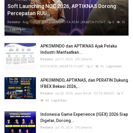
Soft Launching NCC 2026, APTIKNAS Dorong
Percepatan RUU...
Redaksi
Aug 7, 2026
DKI Jakarta
KOTA ADM. JAKARTA PUSAT
0
18
Laporkan
APKOMINDO dan APTIKNAS Ajak Pelaku
Industri Manfaatkan...
Redaksi
Jul 21, 2026
DKI Jakarta
KOTA ADM. JAKARTA PUSAT
0
45
Laporkan
APKOMINDO, APTIKNAS, dan PERATIN Dukung
IFBEX Bekasi 2026,...
Redaksi
Jul 20, 2026
Jawa Barat
KOTA BEKASI
0
44
Laporkan
Indonesia Game Experience (IGEX) 2026 Siap
Digelar, Dorong...
Redaksi
Jul 19, 2026
DKI Jakarta