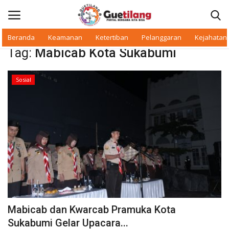
Beranda
Keamanan
Ketertiban
Pelanggaran
Kejahatan
Tag:
Mabicab Kota Sukabumi
Masuk
Daftar
Sosial
Beranda
Daerah
Makan Bergizi
Warkop Digital
Pelanggaran
Mabicab dan Kwarcab Pramuka Kota
Ketertiban
Sukabumi Gelar Upacara...