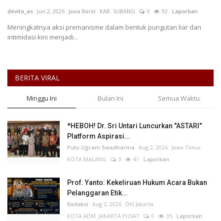
devita_as
Jun 2, 2026
Jawa Barat
KAB. SUBANG
0
92
Laporkan
Keamanan
Meningkatnya aksi premanisme dalam bentuk pungutan liar dan
intimidasi kini menjadi...
Kejahatan
Cybers Event
BERITA VIRAL
UMKM & Ekonomi Kreatif
Minggu Ini
Bulan Ini
Semua Waktu
Pekerja Migran Indonesia
*HEBOH! Dr. Sri Untari Luncurkan "ASTARI"
Platform Aspirasi...
Ekonomi
Putu Ugram Swadharma
Aug 2, 2026
Jawa Timur
KOTA MALANG
0
41
Laporkan
Pendidikan
Prof. Yanto: Kekeliruan Hukum Acara Bukan
Informasi Journalism
Pelanggaran Etik...
Redaksi
Aug 3, 2026
DKI Jakarta
KOTA ADM. JAKARTA PUSAT
0
35
Laporkan
Olahraga