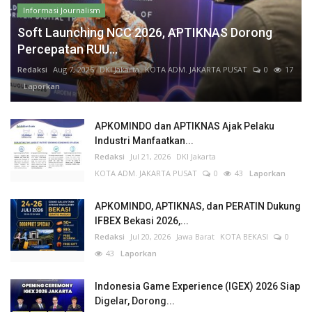
Informasi Journalism
Soft Launching NCC 2026, APTIKNAS Dorong
Percepatan RUU...
Redaksi
Aug 7, 2026
DKI Jakarta
KOTA ADM. JAKARTA PUSAT
0
17
Laporkan
APKOMINDO dan APTIKNAS Ajak Pelaku
Industri Manfaatkan...
Redaksi
Jul 21, 2026
DKI Jakarta
KOTA ADM. JAKARTA PUSAT
0
43
Laporkan
APKOMINDO, APTIKNAS, dan PERATIN Dukung
IFBEX Bekasi 2026,...
Redaksi
Jul 20, 2026
Jawa Barat
KOTA BEKASI
0
43
Laporkan
Indonesia Game Experience (IGEX) 2026 Siap
Digelar, Dorong...