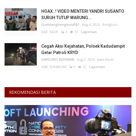
HOAX..! VIDEO MENTERI YANDRI SUSANTO
Kesehatan
SURUH TUTUP WARUNG...
GuetilangbengkuluPB1
Aug 4, 2026
Bengkulu
Layanan Publik
KAB. KAUR
0
31
Laporkan
Perempuan/Anak
Cegah Aksi Kejahatan, Polsek Kadudampit
Gelar Patroli KRYD
DARSONO BUDIMAN
Aug 2, 2026
Jawa Barat
KAB. SUKABUMI
0
22
Laporkan
REKOMENDASI BERITA