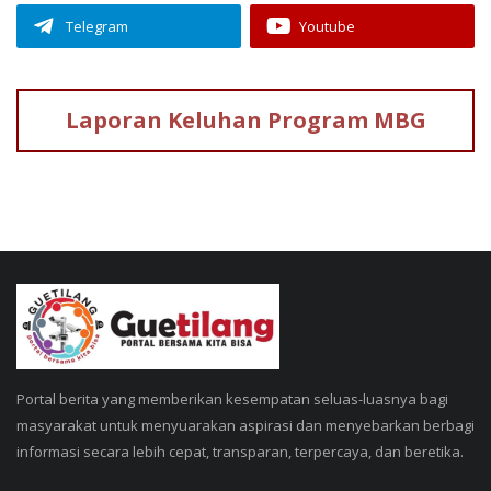
Telegram
Youtube
Laporan Keluhan
Program MBG
Portal berita yang memberikan kesempatan seluas-luasnya bagi
masyarakat untuk menyuarakan aspirasi dan menyebarkan berbagi
informasi secara lebih cepat, transparan, terpercaya, dan beretika.