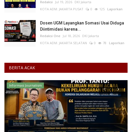
Redaksi
Jul 19, 2026
DKI Jakarta
KOTA ADM. JAKARTA PUSAT
0
125
Laporkan
Dosen UGM Layangkan Somasi Usai Diduga
Diintimidasi karena...
Redaksi One
Jul 18, 2026
DKI Jakarta
KOTA ADM. JAKARTA SELATAN
0
78
Laporkan
BERITA ACAK
Kesehatan