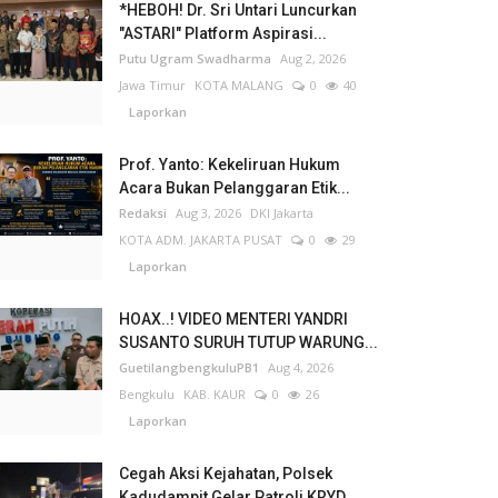
*HEBOH! Dr. Sri Untari Luncurkan
"ASTARI" Platform Aspirasi...
Putu Ugram Swadharma
Aug 2, 2026
Jawa Timur
KOTA MALANG
0
40
Laporkan
Prof. Yanto: Kekeliruan Hukum
Acara Bukan Pelanggaran Etik...
Redaksi
Aug 3, 2026
DKI Jakarta
KOTA ADM. JAKARTA PUSAT
0
29
Laporkan
HOAX..! VIDEO MENTERI YANDRI
SUSANTO SURUH TUTUP WARUNG...
GuetilangbengkuluPB1
Aug 4, 2026
Bengkulu
KAB. KAUR
0
26
Laporkan
Cegah Aksi Kejahatan, Polsek
Kadudampit Gelar Patroli KRYD