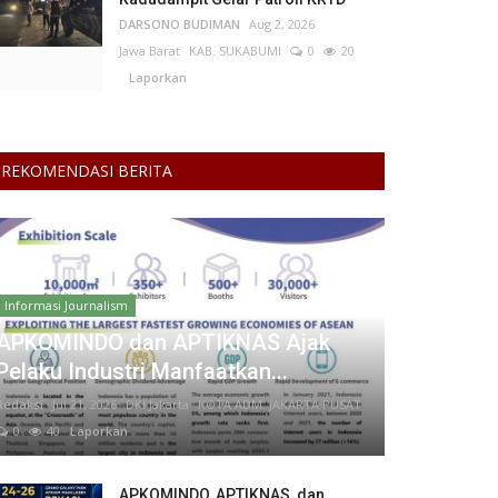
DARSONO BUDIMAN
Aug 2, 2026
Jawa Barat
KAB. SUKABUMI
0
20
Laporkan
REKOMENDASI BERITA
Informasi Journalism
APKOMINDO dan APTIKNAS Ajak
Pelaku Industri Manfaatkan...
Redaksi
Jul 21, 2026
DKI Jakarta
KOTA ADM. JAKARTA PUSAT
0
40
Laporkan
APKOMINDO, APTIKNAS, dan