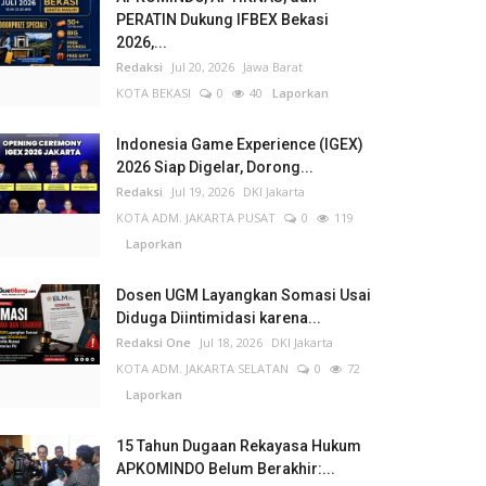
PERATIN Dukung IFBEX Bekasi
2026,...
Redaksi
Jul 20, 2026
Jawa Barat
KOTA BEKASI
0
40
Laporkan
Indonesia Game Experience (IGEX)
2026 Siap Digelar, Dorong...
Redaksi
Jul 19, 2026
DKI Jakarta
KOTA ADM. JAKARTA PUSAT
0
119
Laporkan
Dosen UGM Layangkan Somasi Usai
Diduga Diintimidasi karena...
Redaksi One
Jul 18, 2026
DKI Jakarta
KOTA ADM. JAKARTA SELATAN
0
72
Laporkan
15 Tahun Dugaan Rekayasa Hukum
APKOMINDO Belum Berakhir:...