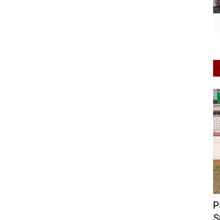
Berita Daerah
I Siap
Ketua KONI Pusat Resmikan Fasilitas
P
Produksi Baru PT Shark...
S