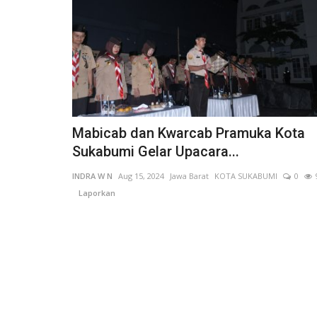
Mabicab dan Kwarcab Pramuka Kota
Sukabumi Gelar Upacara...
INDRA W N
Aug 15, 2024
Jawa Barat
KOTA SUKABUMI
0
Laporkan