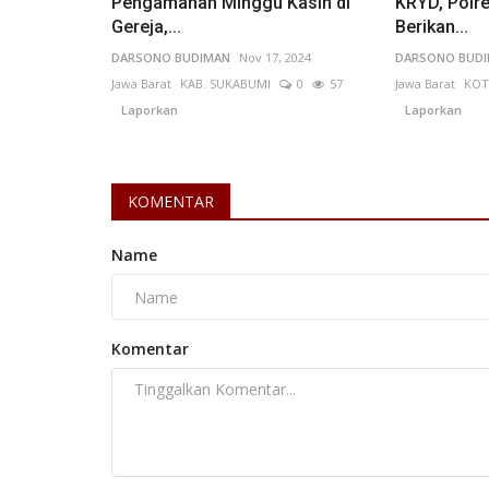
Pengamanan Minggu Kasih di
KRYD, Polr
Gereja,...
Berikan...
DARSONO BUDIMAN
Nov 17, 2024
DARSONO BUD
Jawa Barat
KAB. SUKABUMI
0
57
Jawa Barat
KOT
Laporkan
Laporkan
Jawa Timur
KOMENTAR
Name
Komentar
Bupati Malang Lantik Putra Ka
Jadi Kepala DLH, Publik...
ANK
May 18, 2026
Jawa Timur
KAB. MALANG
0
Laporkan
Bupati Malang melantik putra kandungnya seb