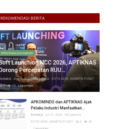
REKOMENDASI BERITA
Informasi Journalism
Soft Launching NCC 2026, APTIKNAS
Dorong Percepatan RUU...
Redaksi
Aug 7, 2026
DKI Jakarta
KOTA ADM. JAKARTA PUSAT
0
15
Laporkan
APKOMINDO dan APTIKNAS Ajak
Pelaku Industri Manfaatkan...
Redaksi
Jul 21, 2026
DKI Jakarta
KOTA ADM. JAKARTA PUSAT
0
42
Laporkan