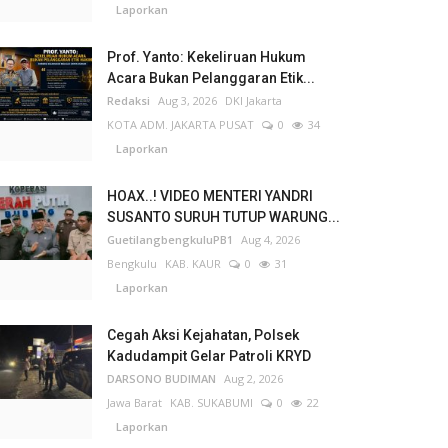
Laporkan
Prof. Yanto: Kekeliruan Hukum
Acara Bukan Pelanggaran Etik...
Redaksi
Aug 3, 2026
DKI Jakarta
KOTA ADM. JAKARTA PUSAT
0
34
Laporkan
HOAX..! VIDEO MENTERI YANDRI
SUSANTO SURUH TUTUP WARUNG...
GuetilangbengkuluPB1
Aug 4, 2026
Bengkulu
KAB. KAUR
0
31
Laporkan
Cegah Aksi Kejahatan, Polsek
Kadudampit Gelar Patroli KRYD
DARSONO BUDIMAN
Aug 2, 2026
Jawa Barat
KAB. SUKABUMI
0
22
Laporkan