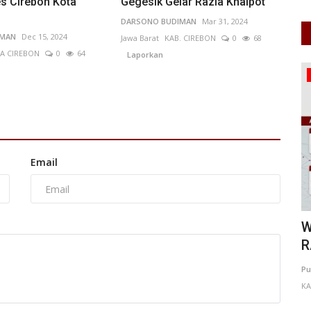
es Cirebon Kota
Gegesik Gelar Razia Knalpot
DARSONO BUDIMAN
Mar 31, 2024
IMAN
Dec 15, 2024
Jawa Barat
KAB. CIREBON
0
68
A CIREBON
0
64
Laporkan
Warkop Digital
Email
ndung
WARKOP DIGITAL DAN KDMP
P
RANDUGADING BERSINERGI PERKUAT...
S
38
Putu Ugram Swadharma
Jul 13, 2026
Jawa Timur
Pu
KAB. MALANG
0
86
Laporkan
agai Kepala