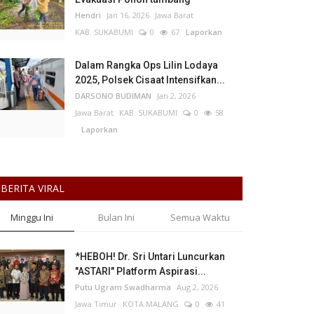
Hendri
Jan 16, 2026
Jawa Barat
KAB. SUKABUMI
0
67
Laporkan
Dalam Rangka Ops Lilin Lodaya
2025, Polsek Cisaat Intensifkan...
DARSONO BUDIMAN
Jan 2, 2026
Jawa Barat
KAB. SUKABUMI
0
58
Laporkan
BERITA VIRAL
Minggu Ini
Bulan Ini
Semua Waktu
*HEBOH! Dr. Sri Untari Luncurkan
"ASTARI" Platform Aspirasi...
Putu Ugram Swadharma
Aug 2, 2026
Jawa Timur
KOTA MALANG
0
41