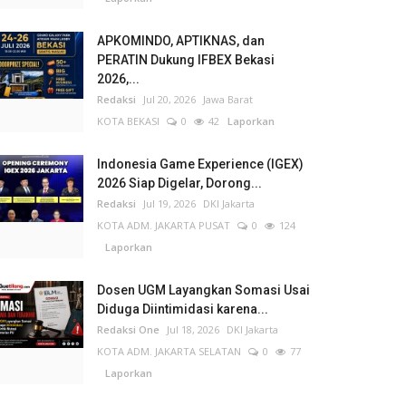
APKOMINDO, APTIKNAS, dan
PERATIN Dukung IFBEX Bekasi
2026,...
Redaksi
Jul 20, 2026
Jawa Barat
KOTA BEKASI
0
42
Laporkan
Indonesia Game Experience (IGEX)
2026 Siap Digelar, Dorong...
Redaksi
Jul 19, 2026
DKI Jakarta
KOTA ADM. JAKARTA PUSAT
0
124
Laporkan
Dosen UGM Layangkan Somasi Usai
Diduga Diintimidasi karena...
Redaksi One
Jul 18, 2026
DKI Jakarta
KOTA ADM. JAKARTA SELATAN
0
77
Laporkan