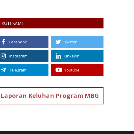
Merapi untuk m
IKUTI KAMI
Facebook
Twitter
Instagram
Linkedin
Telegram
Youtube
Laporan Keluhan
Program MBG