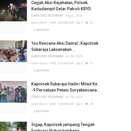
Cegah Aksi Kejahatan, Polsek
Kadudampit Gelar Patroli KRYD
DARSONO BUDIMAN
Aug 2, 2026
Jawa Barat
KAB. SUKABUMI
0
22
Laporkan
'Isu Rencana Aksi Damai', Kapolsek
Sukaraja Laksanakan...
DARSONO BUDIMAN
Jul 28, 2026
Jawa Barat
KAB. SUKABUMI
0
51
Laporkan
Kapolsek Sukaraja Hadiri Milad Ke
-9 Persatuan Petani Suryakencana...
DARSONO BUDIMAN
Jul 18, 2026
Jawa Barat
KAB. SUKABUMI
0
28
Laporkan
Sigap, Kapolsek jampang Tengah
Evakuasi Pohon tumbang