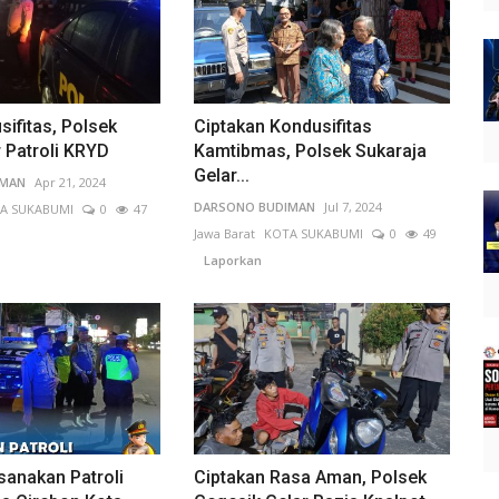
ifitas, Polsek
Ciptakan Kondusifitas
 Patroli KRYD
Kamtibmas, Polsek Sukaraja
Gelar...
IMAN
Apr 21, 2024
DARSONO BUDIMAN
Jul 7, 2024
A SUKABUMI
0
47
Jawa Barat
KOTA SUKABUMI
0
49
Laporkan
sanakan Patroli
Ciptakan Rasa Aman, Polsek