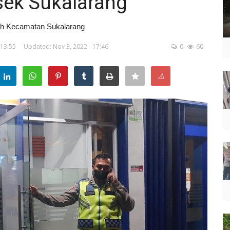
ek Sukalarang
ah Kecamatan Sukalarang
 13:55
Updated: Nov 3, 2022 - 17:46
0
60
⚠