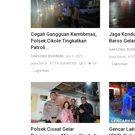
Cegah Gangguan Kamtibmas,
Jaga Kondus
Polsek Cikole Tingkatkan
Baros Gelar
Patroli...
DARSONO BUD
DARSONO BUDIMAN
Jan 4, 2025
Jawa Barat
KOT
Jawa Barat
KOTA SUKABUMI
0
66
Laporkan
Laporkan
Polsek Cisaat Gelar
Gencar Lak