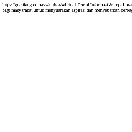
https://guetilang.com/rss/author/sabrina1
Portal Informasi &amp; Lay
bagi masyarakat untuk menyuarakan aspirasi dan menyebarkan berbagi