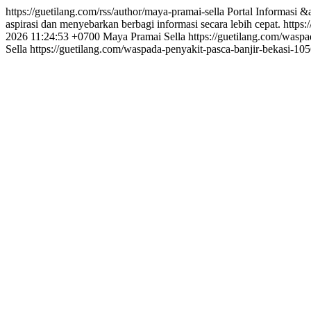
https://guetilang.com/rss/author/maya-pramai-sella
Portal Informasi 
aspirasi dan menyebarkan berbagi informasi secara lebih cepat.
https
2026 11:24:53 +0700
Maya Pramai Sella
https://guetilang.com/waspa
Sella
https://guetilang.com/waspada-penyakit-pasca-banjir-bekasi-10