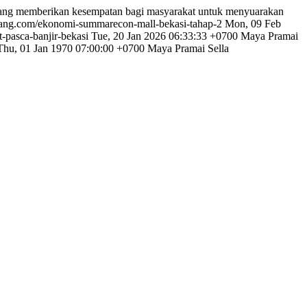
a yang memberikan kesempatan bagi masyarakat untuk menyuarakan
tilang.com/ekonomi-summarecon-mall-bekasi-tahap-2
Mon, 09 Feb
-pasca-banjir-bekasi
Tue, 20 Jan 2026 06:33:33 +0700
Maya Pramai
Thu, 01 Jan 1970 07:00:00 +0700
Maya Pramai Sella