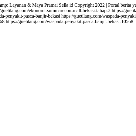
&amp; Layanan & Maya Pramai Sella
id
Copyright 2022 | Portal berit
://guetilang.com/ekonomi-summarecon-mall-bekasi-tahap-2
https://gue
da-penyakit-pasca-banjir-bekasi
https://guetilang.com/waspada-penyakit
568
https://guetilang.com/waspada-penyakit-pasca-banjir-bekasi-10568