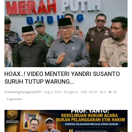
HOAX..! VIDEO MENTERI YANDRI SUSANTO
SURUH TUTUP WARUNG...
GuetilangbengkuluPB1
Aug 4, 2026
Bengkulu
KAB. KAUR
0
28
Laporkan