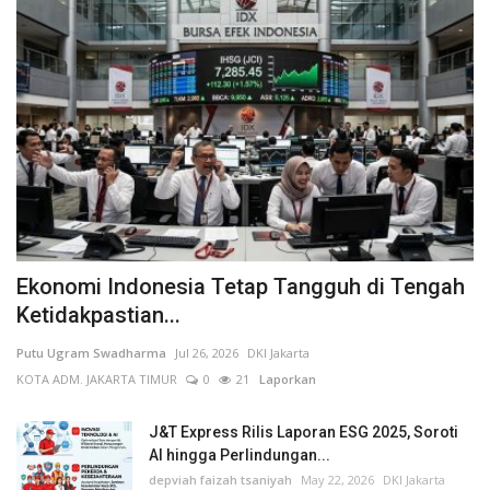
Ekonomi Indonesia Tetap Tangguh di Tengah
Ketidakpastian...
Putu Ugram Swadharma
Jul 26, 2026
DKI Jakarta
KOTA ADM. JAKARTA TIMUR
0
21
Laporkan
J&T Express Rilis Laporan ESG 2025, Soroti
AI hingga Perlindungan...
depviah faizah tsaniyah
May 22, 2026
DKI Jakarta