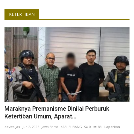
KETERTIBAN
Maraknya Premanisme Dinilai Perburuk
Ketertiban Umum, Aparat...
devita_as
Jun 2, 2026
Jawa Barat
KAB. SUBANG
0
88
Laporkan