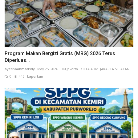
APKOMINDO dan APTIKNAS Siap Bersinergi Sukseskan Indonesia Application Summit (IN-APPS) 2026, Mendorong Indonesia Menjadi Pusat Inovasi Aplikasi Digital Dunia
APKOMINDO dan APTIKNAS Banten Bersama Kadin Indonesia Institut dan Kadin Pelabuhan Perkuat Kolaborasi Pengembangan SDM Digital Sektor Kepelabuhanan dan Industri di Banten
Program Makan Bergizi Gratis (MBG) 2026 Terus
Diperluas...
ayeshaahmadsdy
May 25, 2026
DKI Jakarta
KOTA ADM. JAKARTA SELATAN
0
445
Laporkan