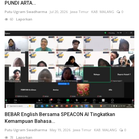
PUNDI ARTA...
Putu Ugram Swadharma
Jul 20, 2026
Jawa Timur
KAB. MALANG
0
60
Laporkan
BEBAR English Bersama SPEACON AI Tingkatkan
Kemampuan Bahasa...
Putu Ugram Swadharma
May 19, 2026
Jawa Timur
KAB. MALANG
0
78
Laporkan