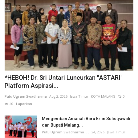
*HEBOH! Dr. Sri Untari Luncurkan "ASTARI"
Platform Aspirasi...
Putu Ugram Swadharma
Aug 2, 2026
Jawa Timur
KOTA MALANG
0
40
Laporkan
Mengemban Amanah Baru Erlin Sulistyawati
dan Bupati Malang...
Putu Ugram Swadharma
Jul 24, 2026
Jawa Timur