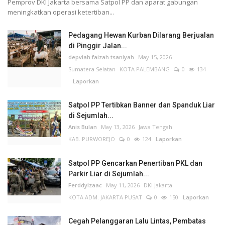
Pemprov DKI Jakarta bersama Satpol PP dan aparat gabungan
meningkatkan operasi ketertiban...
Pedagang Hewan Kurban Dilarang Berjualan
di Pinggir Jalan...
depviah faizah tsaniyah
May 15, 2026
Sumatera Selatan
KOTA PALEMBANG
0
134
Laporkan
Satpol PP Tertibkan Banner dan Spanduk Liar
di Sejumlah...
Anis Bulan
May 13, 2026
Jawa Tengah
KAB. PURWOREJO
0
124
Laporkan
Satpol PP Gencarkan Penertiban PKL dan
Parkir Liar di Sejumlah...
FerddyIzaac
May 11, 2026
DKI Jakarta
KOTA ADM. JAKARTA PUSAT
0
150
Laporkan
Cegah Pelanggaran Lalu Lintas, Pembatas