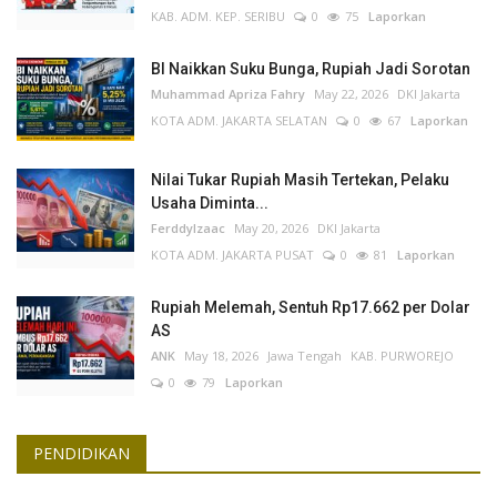
KAB. ADM. KEP. SERIBU
0
75
Laporkan
BI Naikkan Suku Bunga, Rupiah Jadi Sorotan
Muhammad Apriza Fahry
May 22, 2026
DKI Jakarta
KOTA ADM. JAKARTA SELATAN
0
67
Laporkan
Nilai Tukar Rupiah Masih Tertekan, Pelaku
Usaha Diminta...
FerddyIzaac
May 20, 2026
DKI Jakarta
KOTA ADM. JAKARTA PUSAT
0
81
Laporkan
Rupiah Melemah, Sentuh Rp17.662 per Dolar
AS
ANK
May 18, 2026
Jawa Tengah
KAB. PURWOREJO
0
79
Laporkan
PENDIDIKAN