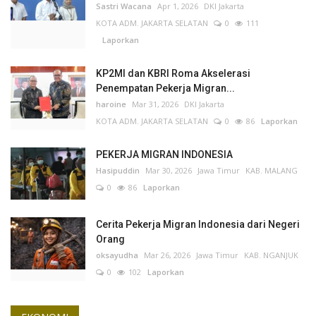
Sastri Wacana
Apr 1, 2026
DKI Jakarta
KOTA ADM. JAKARTA SELATAN
0
111
Laporkan
KP2MI dan KBRI Roma Akselerasi
Penempatan Pekerja Migran...
haroine
Mar 31, 2026
DKI Jakarta
KOTA ADM. JAKARTA SELATAN
0
86
Laporkan
PEKERJA MIGRAN INDONESIA
Hasipuddin
Mar 30, 2026
Jawa Timur
KAB. MALANG
0
86
Laporkan
Cerita Pekerja Migran Indonesia dari Negeri
Orang
oksayudha
Mar 26, 2026
Jawa Timur
KAB. NGANJUK
0
102
Laporkan