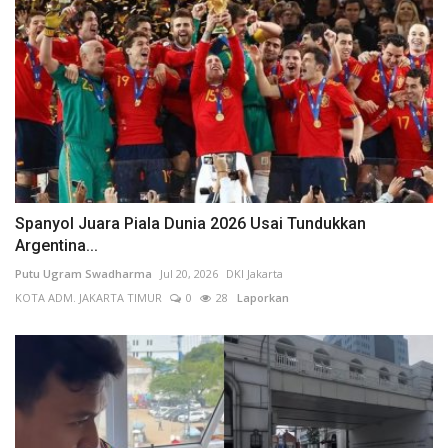
Spanyol Juara Piala Dunia 2026 Usai Tundukkan
Argentina...
Putu Ugram Swadharma
Jul 20, 2026
DKI Jakarta
KOTA ADM. JAKARTA TIMUR
0
28
Laporkan