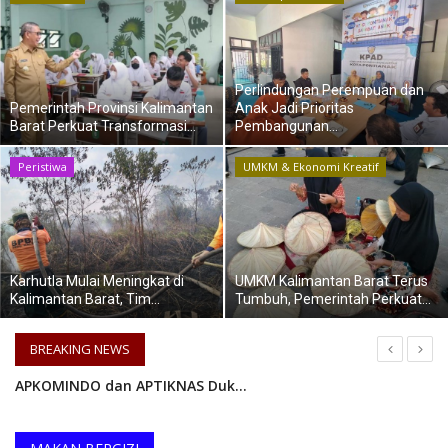
Keamanan
Kejahatan
Perlindungan Perempuan dan
Pemerintah Provinsi Kalimantan
Anak Jadi Prioritas
Barat Perkuat Transformasi...
Pembangunan...
Cybers Event
Peristiwa
UMKM & Ekonomi Kreatif
UMKM & Ekonomi Kreatif
Pekerja Migran Indonesia
Karhutla Mulai Meningkat di
UMKM Kalimantan Barat Terus
Ekonomi
Kalimantan Barat, Tim...
Tumbuh, Pemerintah Perkuat...
Pendidikan
BREAKING NEWS
APKOMINDO dan APTIKNAS Dukung DTI-CX 2026, Perkuat Kolaborasi Transformasi Digital Nasional
Informasi Journalism
Empat Tahun Berturut-turut Masuk Top 100 Indonesian Law Firms, Mustika Raja Law Office Perkuat Peran sebagai Mitra Strategis Dunia Usaha
Olahraga
APKOMINDO dan APTIKNAS Dukung Pembentukan Konsorsium Nasional AI Humanoid Indonesia, Dorong Kolaborasi, Standarisasi, dan Aspek Safety Menuju Indonesia sebagai Pemain Global