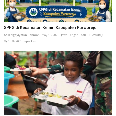
SPPG di Kecamatan Kemiri Kabupaten Purworejo
Adik Ngayiyatun Rohmah
May 18, 2026
Jawa Tengah
KAB. PURWOREJO
0
207
Laporkan