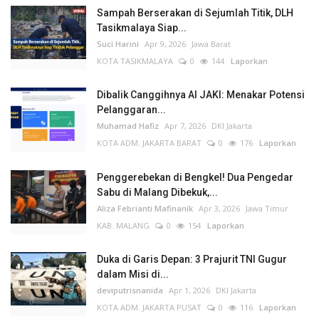
Sampah Berserakan di Sejumlah Titik, DLH
Tasikmalaya Siap...
Suci Harini
Apr 9, 2026
Jawa Barat
KOTA TASIKMALAYA
0
144
Laporkan
Dibalik Canggihnya AI JAKI: Menakar Potensi
Pelanggaran...
Muhamad Hafiz
Apr 7, 2026
DKI Jakarta
KOTA ADM. JAKARTA BARAT
0
176
Laporkan
Penggerebekan di Bengkel! Dua Pengedar
Sabu di Malang Dibekuk,...
Aliza Febrianti Mafinanik
Apr 3, 2026
Jawa Timur
KAB. MALANG
0
154
Laporkan
Duka di Garis Depan: 3 Prajurit TNI Gugur
dalam Misi di...
deviputrisnanida
Apr 1, 2026
DKI Jakarta
KOTA ADM. JAKARTA PUSAT
0
116
Laporkan