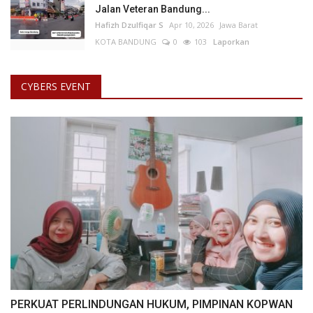
Jalan Veteran Bandung...
Hafizh Dzulfiqar S
Apr 10, 2026
Jawa Barat
KOTA BANDUNG
0
103
Laporkan
CYBERS EVENT
PERKUAT PERLINDUNGAN HUKUM, PIMPINAN KOPWAN