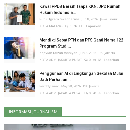
Kawal PPDB Bersih Tanpa KKN, DPD Rumah
Hukum Indonesia...
Putu Ugram Swadharma
Jun 8, 2026
Jawa Timur
KOTA MALANG
0
130
Laporkan
Mendikti Sebut PTN dan PTS Ganti Nama 122
Program Studi...
depviah faizah tsaniyah
Jun 4, 2026
DKI Jakarta
KOTA ADM. JAKARTA PUSAT
0
68
Laporkan
Penggunaan AI di Lingkungan Sekolah Mulai
Jadi Perhatian...
FerddyIzaac
May 28, 2026
DKI Jakarta
KOTA ADM. JAKARTA PUSAT
0
88
Laporkan
INFORMASI JOURNALISM