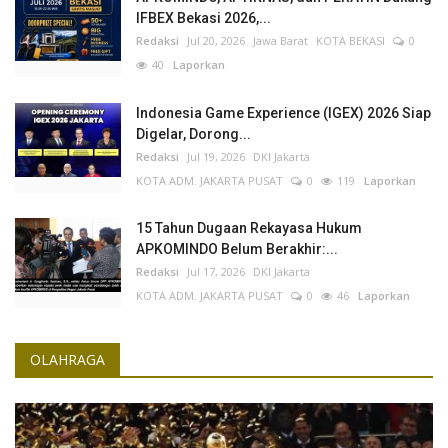
IFBEX Bekasi 2026,...
Redaksi
Jul 20, 2026
Jawa Barat
KOTA BEKASI
0
40
Laporkan
Indonesia Game Experience (IGEX) 2026 Siap
Digelar, Dorong...
Redaksi
Jul 19, 2026
DKI Jakarta
KOTA ADM. JAKARTA PUSAT
0
119
Laporkan
15 Tahun Dugaan Rekayasa Hukum
APKOMINDO Belum Berakhir:...
Redaksi
Jul 17, 2026
DKI Jakarta
KOTA ADM. JAKARTA PUSAT
0
46
Laporkan
OLAHRAGA