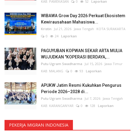
KAB. PAMEKASAN
0
52
Laporkan
WIBAWA Grow Day 2026 Perkuat Ekosistem
Kewirausahaan Mahasiswa...
Kristin
Jul 21, 2026
Jawa Tengah
KOTA SURAKARTA
0
24
Laporkan
PAGUYUBAN KOPWAN SEKAR ARTA MULIA
WUJUDKAN "KOPERASI BERDAYA,...
Putu Ugram Swadharma
Jul 15, 2026
Jawa Timur
KAB. MALANG
0
93
Laporkan
APUKW Jatim Resmi Kukuhkan Pengurus
Periode 2026–2028 di...
Putu Ugram Swadharma
Jul 7, 2026
Jawa Tengah
KAB. KARANGANYAR
0
128
Laporkan
PEKERJA MIGRAN INDONESIA