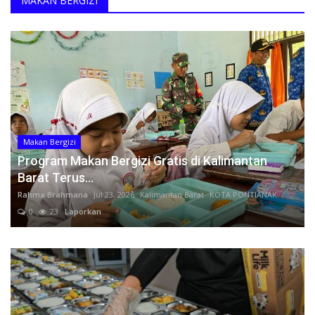
MAKAN BERGIZI
Ketua Umum APKOMINDO: HUT Bhayangkara ke-80 Momentum Memperkuat Penegakan Hukum dan Keamanan Digital Menuju Indonesia Emas 2045
Kesehatan
APKOMINDO, APTIKNAS, BSSN RI dan Yorindo Dorong Transformasi Digital Rumah Sakit melalui Roadshow Nasional AI Driven Secure & Efficient
PERATIN dan FH Universitas Tanjungpura Resmi Jalin Kerja Sama Strategis untuk Memperkuat Ekosistem Hukum Digital dan Pengembangan Profesi Advokat
Layanan Publik
Soegiharto Santoso Mengucapkan Selamat Hari Suci Galungan dan Kuningan 17 & 27 Juni 2026
Soegiharto Santoso Mengucapkan Selamat Tahun Baru Islam 1 Muharam 1448 Hijriah
Perempuan/Anak
PERATIN dan Pusdik MK RI Jalin Kerja Sama PPHKWN, Perkuat Pemahaman Konstitusi Advokat di Era Digital
Makan Bergizi
Roadshow Nasional AI-Driven di Banten: APKOMINDO, APTIKNAS, KADIN, dan Yorindo Dorong Industri Manufaktur Bangun AI Mandiri serta Perkuat Ekosistem Keamanan Siber
Program Makan Bergizi Gratis di Kalimantan
Opini Sekjen PERATIN: Perkara Nadiem Makarim Kuat di Unsur Penyalahgunaan Wewenang, Namun Lemah di Bukti Aliran Dana Pribadi
Barat Terus...
Soegiharto Santoso Mengucapkan Selamat Hari Raya Iduladha 10 Dzulhijjah 1447 Hijriah / 2026 Masehi
Rahma Brahmana
Jul 23, 2026
Kalimantan Barat
KOTA PONTIANAK
Prof. Yanto: Kekeliruan Hukum Acara Bukan Pelanggaran Etik Hakim, Koreksi Dilakukan Melalui Upaya Hukum
0
23
Laporkan
APKOMINDO dan APTIKNAS Ajak Pelaku Industri Manfaatkan IEAE Indonesia 2026 sebagai Momentum Mempercepat Transformasi Industri Elektronik Nasional
APKOMINDO, APTIKNAS, dan PERATIN Dukung IFBEX Bekasi 2026, Soegiharto Santoso: Era Agentic AI Akan Mengubah Masa Depan Bisnis Franchise
Indonesia Game Experience (IGEX) 2026 Siap Digelar, Dorong Kolaborasi Nasional Menuju Indonesia sebagai Pusat Inovasi Game dan AI
Dosen UGM Layangkan Somasi Usai Diduga Diintimidasi karena Kritik Mutasi di Kementerian PU
15 Tahun Dugaan Rekayasa Hukum APKOMINDO Belum Berakhir: Berkas Kasasi No. 431 K/TUN/2026 Diterima Mahkamah Agung pada 6 Mei 2026