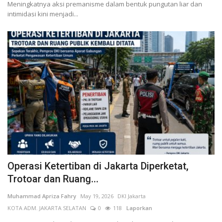
Meningkatnya aksi premanisme dalam bentuk pungutan liar dan
intimidasi kini menjadi...
Operasi Ketertiban di Jakarta Diperketat,
Trotoar dan Ruang...
Muhammad Apriza Fahry
May 19, 2026
DKI Jakarta
KOTA ADM. JAKARTA SELATAN
0
118
Laporkan