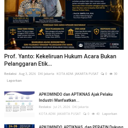
Prof. Yanto: Kekeliruan Hukum Acara Bukan
Pelanggaran Etik...
Redaksi
Aug 3, 2026
DKI Jakarta
KOTA ADM. JAKARTA PUSAT
0
30
Laporkan
APKOMINDO dan APTIKNAS Ajak Pelaku
Industri Manfaatkan...
Redaksi
Jul 21, 2026
DKI Jakarta
KOTA ADM. JAKARTA PUSAT
0
40
Laporkan
APKOMINDO, APTIKNAS, dan PERATIN Dukung