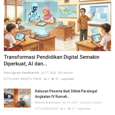
Transformasi Pendidikan Digital Semakin
Diperkuat, AI dan...
Putu Ugram Swadharma
Jul 27, 2026
DKI Jakarta
KOTA ADM. JAKARTA TIMUR
0
30
Laporkan
Ratusan Peserta Ikuti Diklat Paralegal
Angkatan IV Rumah...
Rahma Brahmana
Jul 14, 2026
Sulawesi Selatan
KOTA MAKASSAR
0
87
Laporkan