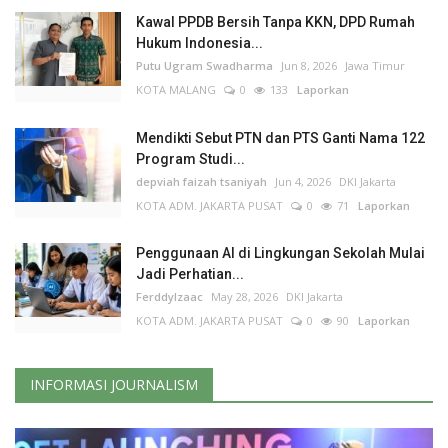
Kawal PPDB Bersih Tanpa KKN, DPD Rumah
Hukum Indonesia...
Putu Ugram Swadharma
Jun 8, 2026
Jawa Timur
KOTA MALANG
0
133
Laporkan
Mendikti Sebut PTN dan PTS Ganti Nama 122
Program Studi...
depviah faizah tsaniyah
Jun 4, 2026
DKI Jakarta
KOTA ADM. JAKARTA PUSAT
0
71
Laporkan
Penggunaan AI di Lingkungan Sekolah Mulai
Jadi Perhatian...
FerddyIzaac
May 28, 2026
DKI Jakarta
KOTA ADM. JAKARTA PUSAT
0
90
Laporkan
INFORMASI JOURNALISM