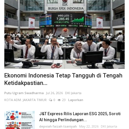
Ekonomi Indonesia Tetap Tangguh di Tengah
Ketidakpastian...
Putu Ugram Swadharma
Jul 26, 2026
DKI Jakarta
KOTA ADM. JAKARTA TIMUR
0
23
Laporkan
J&T Express Rilis Laporan ESG 2025, Soroti
AI hingga Perlindungan...
depviah faizah tsaniyah
May 22, 2026
DKI Jakarta