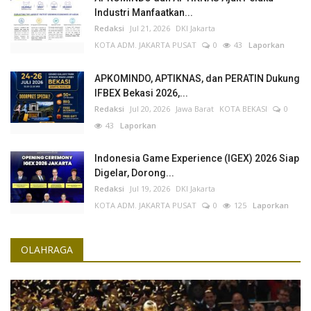
Industri Manfaatkan...
Redaksi
Jul 21, 2026
DKI Jakarta
KOTA ADM. JAKARTA PUSAT
0
43
Laporkan
APKOMINDO, APTIKNAS, dan PERATIN Dukung
IFBEX Bekasi 2026,...
Redaksi
Jul 20, 2026
Jawa Barat
KOTA BEKASI
0
43
Laporkan
Indonesia Game Experience (IGEX) 2026 Siap
Digelar, Dorong...
Redaksi
Jul 19, 2026
DKI Jakarta
KOTA ADM. JAKARTA PUSAT
0
125
Laporkan
OLAHRAGA