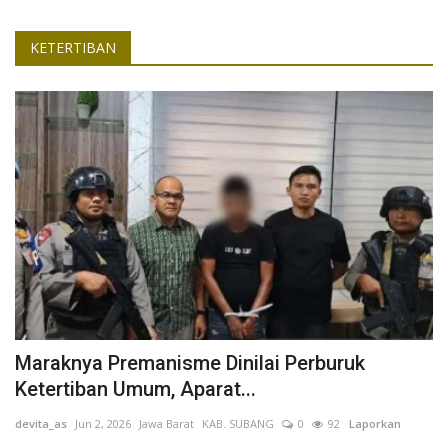
KETERTIBAN
Maraknya Premanisme Dinilai Perburuk
Ketertiban Umum, Aparat...
devita_as
Jun 2, 2026
Jawa Barat
KAB. SUBANG
0
92
Laporkan