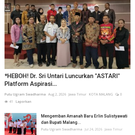
*HEBOH! Dr. Sri Untari Luncurkan "ASTARI"
Platform Aspirasi...
Putu Ugram Swadharma
Aug 2, 2026
Jawa Timur
KOTA MALANG
0
41
Laporkan
Mengemban Amanah Baru Erlin Sulistyawati
dan Bupati Malang...
Putu Ugram Swadharma
Jul 24, 2026
Jawa Timur