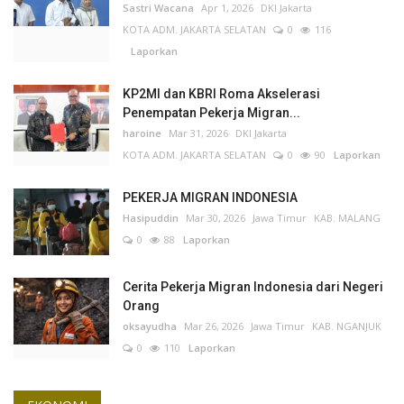
Sastri Wacana
Apr 1, 2026
DKI Jakarta
KOTA ADM. JAKARTA SELATAN
0
116
Laporkan
KP2MI dan KBRI Roma Akselerasi
Penempatan Pekerja Migran...
haroine
Mar 31, 2026
DKI Jakarta
KOTA ADM. JAKARTA SELATAN
0
90
Laporkan
PEKERJA MIGRAN INDONESIA
Hasipuddin
Mar 30, 2026
Jawa Timur
KAB. MALANG
0
88
Laporkan
Cerita Pekerja Migran Indonesia dari Negeri
Orang
oksayudha
Mar 26, 2026
Jawa Timur
KAB. NGANJUK
0
110
Laporkan