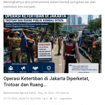
Meningkatnya aksi premanisme dalam bentuk pungutan liar dan
intimidasi kini menjadi...
Operasi Ketertiban di Jakarta Diperketat,
Trotoar dan Ruang...
Muhammad Apriza Fahry
May 19, 2026
DKI Jakarta
KOTA ADM. JAKARTA SELATAN
0
121
Laporkan