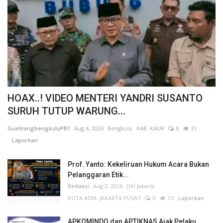
HOAX..! VIDEO MENTERI YANDRI SUSANTO
SURUH TUTUP WARUNG...
GuetilangbengkuluPB1
Aug 4, 2026
Bengkulu
KAB. KAUR
0
31
Laporkan
Prof. Yanto: Kekeliruan Hukum Acara Bukan
Pelanggaran Etik...
Redaksi
Aug 3, 2026
DKI Jakarta
KOTA ADM. JAKARTA PUSAT
0
35
Laporkan
APKOMINDO dan APTIKNAS Ajak Pelaku