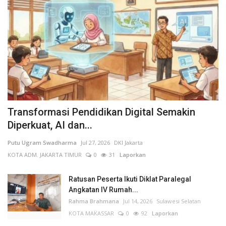
Transformasi Pendidikan Digital Semakin
Diperkuat, AI dan...
Putu Ugram Swadharma
Jul 27, 2026
DKI Jakarta
KOTA ADM. JAKARTA TIMUR
0
31
Laporkan
Ratusan Peserta Ikuti Diklat Paralegal
Angkatan IV Rumah...
Rahma Brahmana
Jul 14, 2026
Sulawesi Selatan
KOTA MAKASSAR
0
92
Laporkan