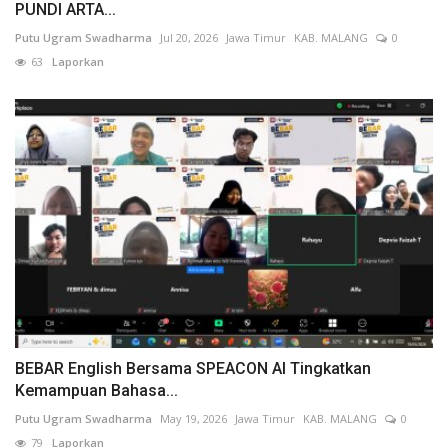
PUNDI ARTA...
Putu Ugram Swadharma
Jul 20, 2026
Jawa Timur
KAB. MALANG
0
63
Laporkan
BEBAR English Bersama SPEACON AI Tingkatkan
Kemampuan Bahasa...
Putu Ugram Swadharma
May 19, 2026
Jawa Timur
KAB. MALANG
0
79
Laporkan