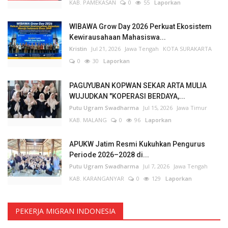
KAB. PAMEKASAN
0
55
Laporkan
WIBAWA Grow Day 2026 Perkuat Ekosistem
Kewirausahaan Mahasiswa...
Kristin
Jul 21, 2026
Jawa Tengah
KOTA SURAKARTA
0
30
Laporkan
PAGUYUBAN KOPWAN SEKAR ARTA MULIA
WUJUDKAN "KOPERASI BERDAYA,...
Putu Ugram Swadharma
Jul 15, 2026
Jawa Timur
KAB. MALANG
0
96
Laporkan
APUKW Jatim Resmi Kukuhkan Pengurus
Periode 2026–2028 di...
Putu Ugram Swadharma
Jul 7, 2026
Jawa Tengah
KAB. KARANGANYAR
0
129
Laporkan
PEKERJA MIGRAN INDONESIA