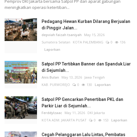
Pemprov DKI Jakarta bersama Satpol PP dan aparat gabungan
meningkatkan operasi ketertiban...
Pedagang Hewan Kurban Dilarang Berjualan
di Pinggir Jalan...
depviah faizah tsaniyah
May 15, 2026
Sumatera Selatan
KOTA PALEMBANG
0
136
Laporkan
Satpol PP Tertibkan Banner dan Spanduk Liar
di Sejumlah...
Anis Bulan
May 13, 2026
Jawa Tengah
KAB. PURWOREJO
0
130
Laporkan
Satpol PP Gencarkan Penertiban PKL dan
Parkir Liar di Sejumlah...
FerddyIzaac
May 11, 2026
DKI Jakarta
KOTA ADM. JAKARTA PUSAT
0
153
Laporkan
Cegah Pelanggaran Lalu Lintas, Pembatas