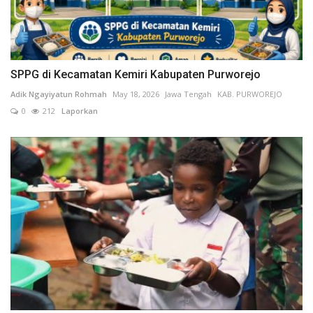
SPPG di Kecamatan Kemiri Kabupaten Purworejo
Adik Ngayiyatun Rohmah
May 18, 2026
Jawa Tengah
KAB. PURWOREJO
0
212
Laporkan