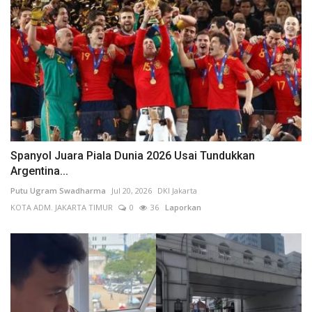
Spanyol Juara Piala Dunia 2026 Usai Tundukkan
Argentina...
Putu Ugram Swadharma
Jul 20, 2026
DKI Jakarta
KOTA ADM. JAKARTA TIMUR
0
36
Laporkan