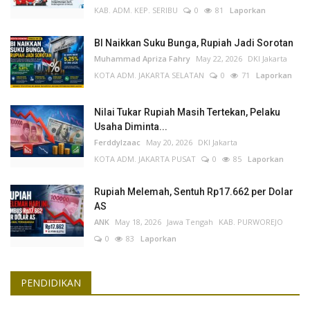
KAB. ADM. KEP. SERIBU
0
81
Laporkan
BI Naikkan Suku Bunga, Rupiah Jadi Sorotan
Muhammad Apriza Fahry
May 22, 2026
DKI Jakarta
KOTA ADM. JAKARTA SELATAN
0
71
Laporkan
Nilai Tukar Rupiah Masih Tertekan, Pelaku
Usaha Diminta...
FerddyIzaac
May 20, 2026
DKI Jakarta
KOTA ADM. JAKARTA PUSAT
0
85
Laporkan
Rupiah Melemah, Sentuh Rp17.662 per Dolar
AS
ANK
May 18, 2026
Jawa Tengah
KAB. PURWOREJO
0
83
Laporkan
PENDIDIKAN