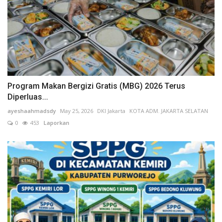
Soft Launching NCC 2026, APTIKNAS Dorong Percepatan RUU KKS untuk Memperkuat Kedaulatan Digital Indonesia
Prof. Yanto: Kekeliruan Hukum Acara Bukan Pelanggaran Etik Hakim, Koreksi Dilakukan Melalui Upaya Hukum
Program Makan Bergizi Gratis (MBG) 2026 Terus
Diperluas...
ayeshaahmadsdy
May 25, 2026
DKI Jakarta
KOTA ADM. JAKARTA SELATAN
0
453
Laporkan