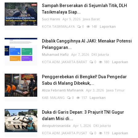
Sampah Berserakan di Sejumlah Titik, DLH
Tasikmalaya Siap...
Suci Harini
Apr 9, 2026
Jawa Barat
KOTA TASIKMALAYA
0
148
Laporkan
Dibalik Canggihnya AI JAKI: Menakar Potensi
Pelanggaran...
Muhamad Hafiz
Apr 7, 2026
DKI Jakarta
KOTA ADM. JAKARTA BARAT
0
180
Laporkan
Penggerebekan di Bengkel! Dua Pengedar
Sabu di Malang Dibekuk,...
Aliza Febrianti Mafinanik
Apr 3, 2026
Jawa Timur
KAB. MALANG
0
157
Laporkan
Duka di Garis Depan: 3 Prajurit TNI Gugur
dalam Misi di...
deviputrisnanida
Apr 1, 2026
DKI Jakarta
KOTA ADM. JAKARTA PUSAT
0
119
Laporkan