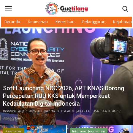
Beranda
Keamanan
Ketertiban
Pelanggaran
Kejahatan
Informasi Journalism
Masuk
Daftar
Beranda
Daerah
Makan Bergizi
Soft Launching NCC 2026, APTIKNAS Dorong
Percepatan RUU KKS untuk Memperkuat
Warkop Digital
Kedaulatan Digital Indonesia
Redaksi
Aug 7, 2026
DKI Jakarta
KOTA ADM. JAKARTA PUSAT
0
17
Pelanggaran
Laporkan
Ketertiban
Keamanan
Informasi Journalism