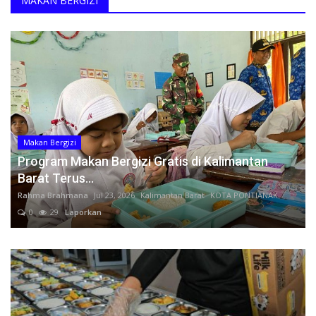
MAKAN BERGIZI
Dosen UGM Layangkan Somasi Usai Diduga Diintimidasi karena Kritik Mutasi di Kementerian PU
Kesehatan
15 Tahun Dugaan Rekayasa Hukum APKOMINDO Belum Berakhir: Berkas Kasasi No. 431 K/TUN/2026 Diterima Mahkamah Agung pada 6 Mei 2026
APKOMINDO dan APTIKNAS Siap Bersinergi Sukseskan Indonesia Application Summit (IN-APPS) 2026, Mendorong Indonesia Menjadi Pusat Inovasi Aplikasi Digital Dunia
Layanan Publik
APKOMINDO dan APTIKNAS Banten Bersama Kadin Indonesia Institut dan Kadin Pelabuhan Perkuat Kolaborasi Pengembangan SDM Digital Sektor Kepelabuhanan dan Industri di Banten
APKOMINDO dan APTIKNAS Dukung DTI-CX 2026, Perkuat Kolaborasi Transformasi Digital Nasional
Perempuan/Anak
Empat Tahun Berturut-turut Masuk Top 100 Indonesian Law Firms, Mustika Raja Law Office Perkuat Peran sebagai Mitra Strategis Dunia Usaha
Makan Bergizi
APKOMINDO dan APTIKNAS Dukung Pembentukan Konsorsium Nasional AI Humanoid Indonesia, Dorong Kolaborasi, Standarisasi, dan Aspek Safety Menuju Indonesia sebagai Pemain Global
Program Makan Bergizi Gratis di Kalimantan
Ketua Umum APKOMINDO: HUT Bhayangkara ke-80 Momentum Memperkuat Penegakan Hukum dan Keamanan Digital Menuju Indonesia Emas 2045
Barat Terus...
APKOMINDO, APTIKNAS, BSSN RI dan Yorindo Dorong Transformasi Digital Rumah Sakit melalui Roadshow Nasional AI Driven Secure & Efficient
Rahma Brahmana
Jul 23, 2026
Kalimantan Barat
KOTA PONTIANAK
PERATIN dan FH Universitas Tanjungpura Resmi Jalin Kerja Sama Strategis untuk Memperkuat Ekosistem Hukum Digital dan Pengembangan Profesi Advokat
0
29
Laporkan
Soegiharto Santoso Mengucapkan Selamat Hari Suci Galungan dan Kuningan 17 & 27 Juni 2026
Soegiharto Santoso Mengucapkan Selamat Tahun Baru Islam 1 Muharam 1448 Hijriah
PERATIN dan Pusdik MK RI Jalin Kerja Sama PPHKWN, Perkuat Pemahaman Konstitusi Advokat di Era Digital
Roadshow Nasional AI-Driven di Banten: APKOMINDO, APTIKNAS, KADIN, dan Yorindo Dorong Industri Manufaktur Bangun AI Mandiri serta Perkuat Ekosistem Keamanan Siber
Opini Sekjen PERATIN: Perkara Nadiem Makarim Kuat di Unsur Penyalahgunaan Wewenang, Namun Lemah di Bukti Aliran Dana Pribadi